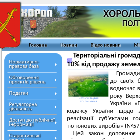
Головна
Новини
Відео новини
Мі
Територіальні гром
Нормативно-
10% від продажу земе
правова база
Громади
Обговорення
до своїх 
проєктів рішень
водночас в
Податки
року Верх
натисніть для
збільшення
України «
Регуляторна
діяльність
кодексу України щодо з
реалізації суб’єктами г
Доступ до публічної
інформації
тютюнових виробів» (№5719
Цей закон доповнює 
Старостинські