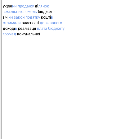
украї
ни
продажу
ді
лянок
земельних
земель
бюджеті
в
змі
ни
закон
податку
кошті
в
отримали
власності
державного
доході
в
реалізації
плата
бюджету
громад
комунальної