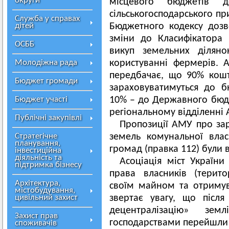
округи
місцевого бюджетів 
сільськогосподарського пр
Служба у справах
дітей
Бюджетного кодексу дозво
зміни до Класифікатора
ОСББ
викуп земельних діляно
Молодіжна рада
користуванні фермерів. 
передбачає, що 90% кошт
Бюджет громади
зараховуватимуться до б
Бюджет участі
10% – до Державного бюд
регіональному відділенні А
Публічні закупівлі
Пропозиції АМУ про за
Стратегічне
земель комунальної влас
планування,
громад (правка 112) були 
інвестиційна
діяльність та
Асоціація міст Україн
підтримка бізнесу
права власників (терит
Архітектура,
своїм майном та отримува
містобудування,
цивільний захист
звертає увагу, що післ
децентралізацію» зе
Захист прав
господарствами перейшли 
споживачів