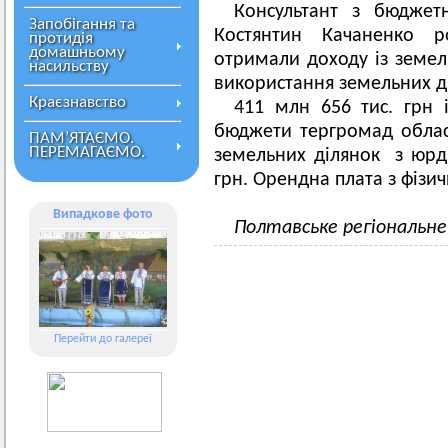
Консультант з бюджет
Запобігання та
Костянтин Качаненко р
протидія
домашньому
отримали доходу із земел
насильству
використання земельних ді
Краєзнавство
411 млн 656 тис. грн 
бюджети тергромад облас
ПАМ’ЯТАЄМО.
ПЕРЕМАГАЄМО.
земельних ділянок з юрди
грн. Орендна плата з фізич
Випадкове фото
Полтавське регіональне 
Перейти до галереї