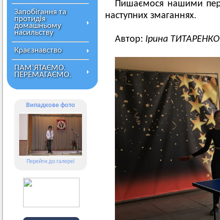
Пишаємося нашими пер
Запобігання та
наступних змаганнях.
протидія
домашньому
насильству
Автор:
Ірина ТИТАРЕНКО
Краєзнавство
ПАМ’ЯТАЄМО.
ПЕРЕМАГАЄМО.
Випадкове фото
Перейти до галереї