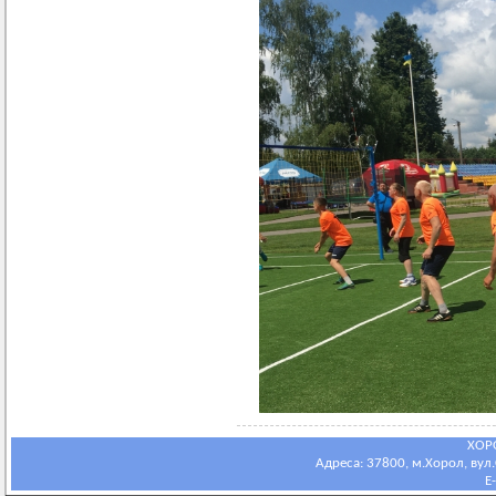
ХОР
Адреса: 37800, м.Хорол, вул.С
E