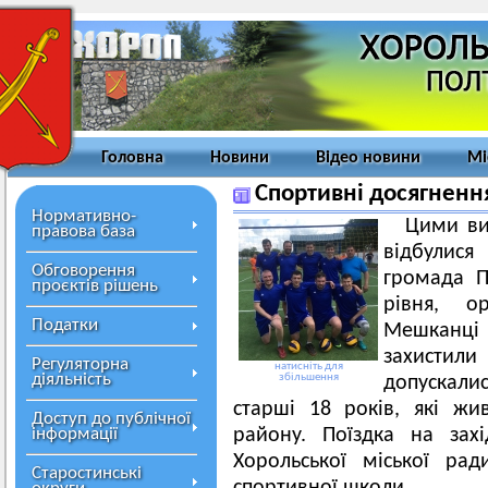
Головна
Новини
Відео новини
Мі
Спортивні досягненн
Нормативно-
Цими ви
правова база
відбулис
Обговорення
громада П
проєктів рішень
рівня, о
Податки
Мешканці
захистили
Регуляторна
натисніть для
діяльність
збільшення
допускали
старші 18 років, які жи
Доступ до публічної
інформації
району. Поїздка на зах
Хорольської міської рад
Старостинські