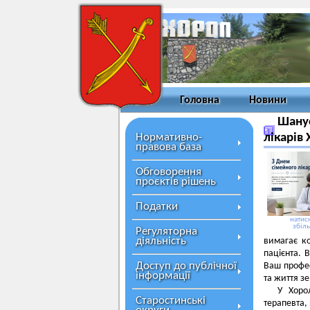
Головна
Новини
Шанує
Нормативно-
лікарів
правова база
Обговорення
проєктів рішень
Податки
натисн
збіл
Регуляторна
діяльність
вимагає ко
пацієнта. 
Доступ до публічної
Ваш профес
інформації
та життя з
У Хоро
Старостинські
терапевта, 