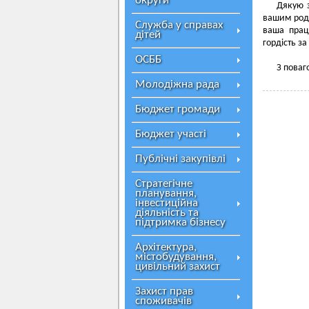
округи
Дякую з
вашим роди
Служба у справах
ваша прац
дітей
гордість за
ОСББ
З поваг
Молодіжна рада
Бюджет громади
Бюджет участі
Публічні закупівлі
Стратегічне
планування,
інвестиційна
діяльність та
підтримка бізнесу
Архітектура,
містобудування,
цивільний захист
Захист прав
споживачів