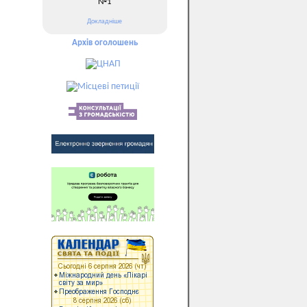
№1
Докладніше
Архів оголошень