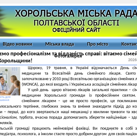
Відео новини
Міська влада
Про місто
Контак
мо професіоналізм та відданість справі: вітаємо сіме
Фотогалерея
2026
 Хорольщини!
Щороку, 19 травня, в Україні відзначається День сім
медицини та Всесвітній день сімейного лікаря. Свято
започатковане у 2010 році Всесвітньою організацією сімейних л
(WONCA), до якої входить і Українська асоціація сімейних лікар
У цей день щиро вітаємо лікарів загальної практики – сі
медицини Хорольської громади із професійним святом.
іть для
ьшення
сімейним лікарем – це не просто професія, це покликан
лосального терпіння, глибоких знань та вміння знаходити підхід до к
Ви – перші, до кого звертаються наші мешканці у хвилини тривоги та хв
іоналізм, турбота, вчасна порада допомагають зберегти найцінніше – зд
емляків.
льській громаді працюють неймовірні фахівці. Ви поєднуєте в собі 
педіатра, психолога, а інколи стаєте просто добрим другом для своїх пацієн