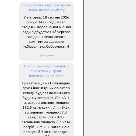
Повідомлення про засідання
виконавчого комітету
У вівторок, 18 серпня 2026
року о 14:00 год., у залі
засідань Хорольської міської
ради відбудеться 18 чергове
засідання виконавчого
комітету за адресою:
м.Хорол, вул.Соборності, 4
Докладніше
Оголошення про аукціон з
приватизації групи
інвентарних об’єктів
Приватизація на Полтавщині:
група інвентарних об’єктів у
складі: будівля колишнього
будинку ветеранів, Літ. «А-1,
а, а1», загальною площею
192,5 кв.м; кухня, Літ. «Б-1»,
загальною площею 37,8
кв.м; сарай, Літ. «В-1»,
загальною площею 8,6 кв.м;
погріб, Літ. «Г», загальною
площею 8,5 кв.м; колодязь