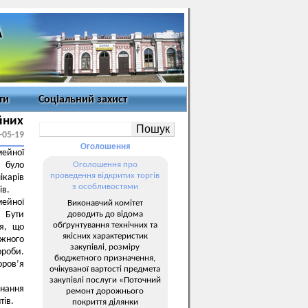
ти
Соціальний захист
йних
-05-19
Оголошення
ейної
 було
Оголошення про
проведення відкритих торгів
ікарів
з особливостями
ів.
мейної
Виконавчий комітет
доводить до відома
 Бути
обґрунтування технічних та
ня, що
якісних характеристик
ожного
закупівлі, розміру
ороби.
бюджетного призначення,
оров’я
очікуваної вартості предмета
закупівлі послуги «Поточний
знання
ремонт дорожнього
тів.
покриття ділянки