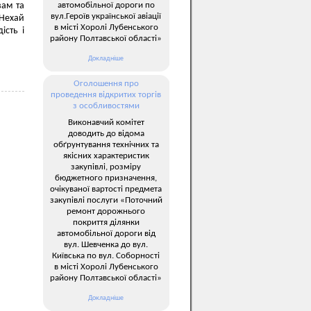
автомобільної дороги по
вам та
вул.Героїв української авіації
 Нехай
в місті Хоролі Лубенського
ість і
району Полтавської області»
Докладніше
Оголошення про
проведення відкритих торгів
з особливостями
Виконавчий комітет
доводить до відома
обґрунтування технічних та
якісних характеристик
закупівлі, розміру
бюджетного призначення,
очікуваної вартості предмета
закупівлі послуги «Поточний
ремонт дорожнього
покриття ділянки
автомобільної дороги від
вул. Шевченка до вул.
Київська по вул. Соборності
в місті Хоролі Лубенського
району Полтавської області»
Докладніше