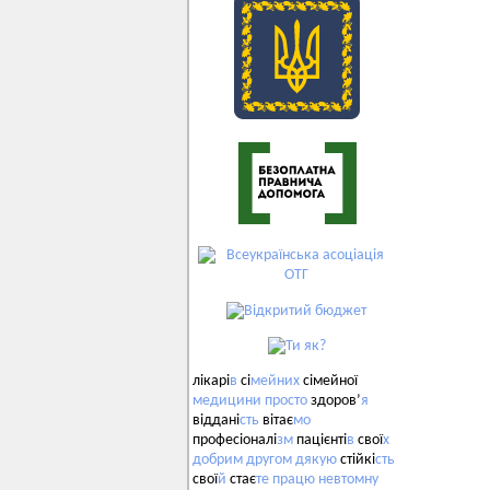
лікарі
в
сі
мейних
сімейної
медицини
просто
здоров’
я
віддані
сть
вітає
мо
професіоналі
зм
пацієнті
в
свої
х
добрим
другом
дякую
стійкі
сть
свої
й
стає
те
працю
невтомну