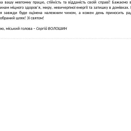
а вашу невтомну працю, стійкість та відданість своїй справі! Бажаємо 
нам міцного здоров’я, миру, невичерпної енергії та затишку в домівках.
я завжди буде оцінена належним чином, а кожен день приносить рад
 обраний шлях! Зі святом!
ою, міський голова –
Сергій ВОЛОШИН