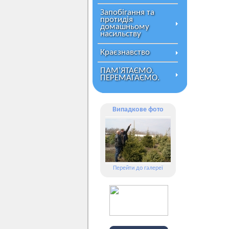
Запобігання та
протидія
домашньому
насильству
Краєзнавство
ПАМ’ЯТАЄМО.
ПЕРЕМАГАЄМО.
Випадкове фото
Перейти до галереї