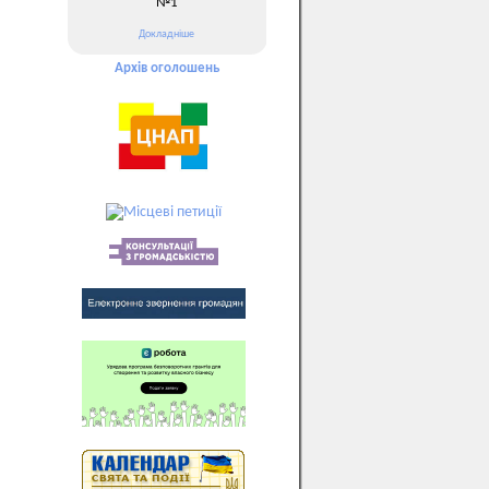
№1
Докладніше
Архів оголошень