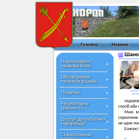
Головна
Новини
Шанов
Нормативно-
правова база
Обговорення
проєктів рішень
натисн
Податки
збіл
оздоров
Регуляторна
спосіб аби
діяльність
Маю вп
сприятиме 
Доступ до публічної
інформації
не одне по
Бажаю В
Старостинські