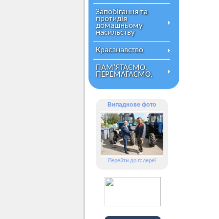
Запобігання та
протидія
домашньому
насильству
Краєзнавство
ПАМ’ЯТАЄМО.
ПЕРЕМАГАЄМО.
Випадкове фото
Перейти до галереї