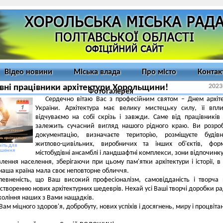
Відео новини
Міська влада
Про місто
Контак
2023
ні працівники архітектури Хорольщини!
Фотогалерея
Сердечно вітаю Вас з професійним святом – Днем архіт
України. Архітектура має велику мистецьку силу, її вп
відчуваємо на собі скрізь і завжди. Саме від працівників 
залежить сучасний вигляд нашого рідного краю. Ви розро
документацію, визначаєте територію, розміщуєте будівн
житлово-цивільних, виробничих та інших об'єктів, фор
іть для
ьшення
містобудівні ансамблі і ландшафтні комплекси, зони відпочинк
лення населення, зберігаючи при цьому пам'ятки архітектури і історії, в
 наша країна мала своє неповторне обличчя.
евненість, що Ваш високий професіоналізм, самовідданість і творча
створенню нових архітектурних шедеврів. Нехай усі Ваші творчі доробки р
коління наших з Вами нащадків.
ам міцного здоров'я, добробуту, нових успіхів і досягнень, миру і процвіта