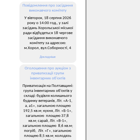
Повідомлення про засідання
виконавчого комітету
У вівторок, 18 серпня 2026
року о 14:00 год., у залі
засідань Хорольської міської
ради відбудеться 18 чергове
засідання виконавчого
комітету за адресою:
м.Хорол, вул.Соборності, 4
Докладніше
Оголошення про аукціон з
приватизації групи
інвентарних об’єктів
Приватизація на Полтавщині:
група інвентарних об’єктів у
складі: будівля колишнього
будинку ветеранів, Літ. «А-1,
а, а1», загальною площею
192,5 кв.м; кухня, Літ. «Б-1»,
загальною площею 37,8
кв.м; сарай, Літ. «В-1»,
загальною площею 8,6 кв.м;
погріб, Літ. «Г», загальною
площею 8,5 кв.м; колодязь