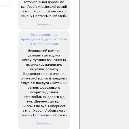
автомобільної дороги по
вул.Героїв української авіації
в місті Хоролі Лубенського
району Полтавської області»
Докладніше
Оголошення про
проведення відкритих торгів
з особливостями
Виконавчий комітет
доводить до відома
обґрунтування технічних та
якісних характеристик
закупівлі, розміру
бюджетного призначення,
очікуваної вартості предмета
закупівлі послуги «Поточний
ремонт дорожнього
покриття ділянки
автомобільної дороги від
вул. Шевченка до вул.
Київська по вул. Соборності
в місті Хоролі Лубенського
району Полтавської області»
Докладніше