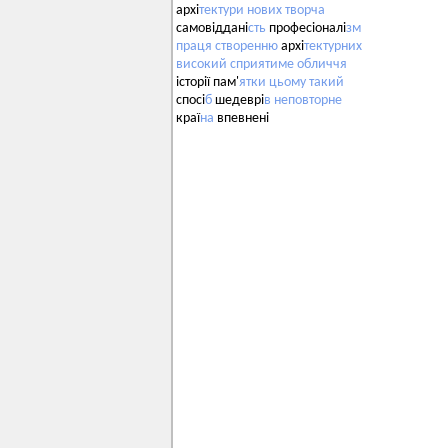
архі
тектури
нових
творча
самовіддані
сть
професіоналі
зм
праця
створенню
архі
тектурних
високий
сприятиме
обличчя
історії пам'
ятки
цьому
такий
спосі
б
шедеврі
в
неповторне
краї
на
впевнені