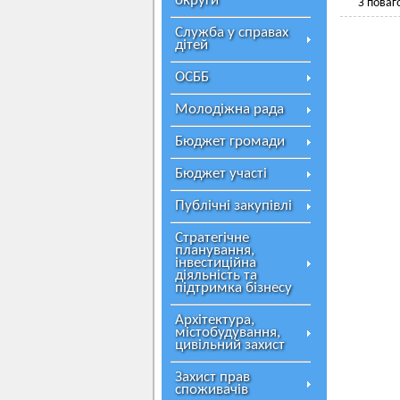
округи
З поваг
Служба у справах
дітей
ОСББ
Молодіжна рада
Бюджет громади
Бюджет участі
Публічні закупівлі
Стратегічне
планування,
інвестиційна
діяльність та
підтримка бізнесу
Архітектура,
містобудування,
цивільний захист
Захист прав
споживачів