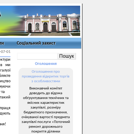
ти
Соціальний захист
-07-01
ектури
Оголошення
лив ми
галузі
Оголошення про
бляєте
проведення відкритих торгів
ицтво
з особливостями
муючи
Виконавчий комітет
у та
доводить до відома
 такий
обґрунтування технічних та
якісних характеристик
закупівлі, розміру
 праця
бюджетного призначення,
адують
очікуваної вартості предмета
закупівлі послуги «Поточний
ння!
ремонт дорожнього
покриття ділянки