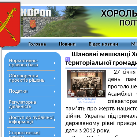
Головна
Новини
Відео новини
Мі
Шановні мешканці Хо
Нормативно-
територіальної громади
правова база
27 січня
Обговорення
день пам
проєктів рішень
проголош
Податки
Асамблеї 
натисніть для
співавтор
Регуляторна
збільшення
діяльність
пам’ять про жертв нацистс
війни. Україна підтримала
Доступ до публічної
інформації
державному рівні приєдна
дати з 2012 року.
Старостинські