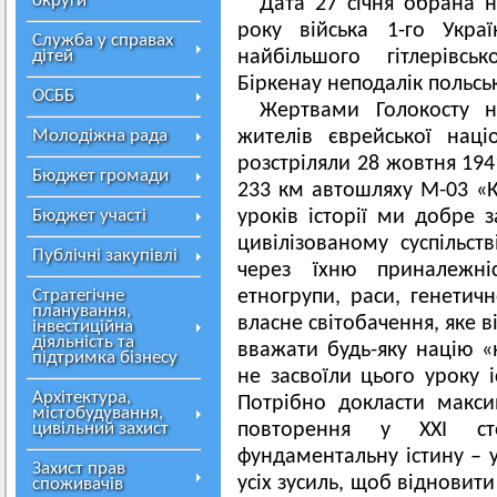
округи
Дата 27 січня обрана 
року війська 1-го Украї
Служба у справах
дітей
найбільшого гітлерівсь
Біркенау неподалік польсь
ОСББ
Жертвами Голокосту 
Молодіжна рада
жителів єврейської наці
розстріляли 28 жовтня 194
Бюджет громади
233 км автошляху М-03 «К
Бюджет участі
уроків історії ми добре 
цивілізованому суспільс
Публічні закупівлі
через їхню приналежніс
Стратегічне
етногрупи, раси, генетич
планування,
власне світобачення, яке в
інвестиційна
діяльність та
вважати будь-яку націю 
підтримка бізнесу
не засвоїли цього уроку іс
Архітектура,
Потрібно докласти макс
містобудування,
цивільний захист
повторення у ХХІ сто
фундаментальну істину – у
Захист прав
усіх зусиль, щоб відновити
споживачів