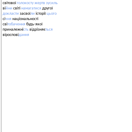
світової
голокосту
жертв
зусиль
ві
йни
світі
намагатися
другої
докласти
засвої
ли
історії
цього
сі
чня
національності
сві
тобачення
будь-якої
приналежні
сть
відрізняє
ться
віроспові
дання