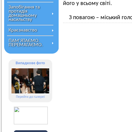
його у всьому світі.
Запобігання та
протидія
домашньому
З повагою – міський го
насильству
Краєзнавство
ПАМ’ЯТАЄМО.
ПЕРЕМАГАЄМО.
Випадкове фото
Перейти до галереї