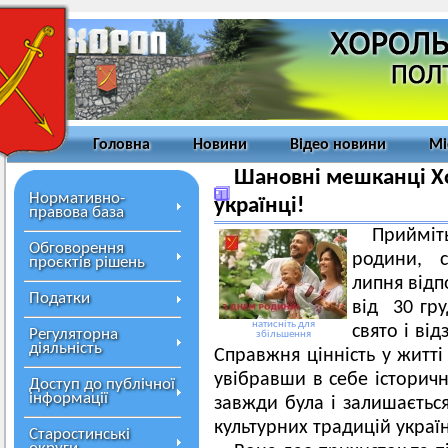
Головна
Новини
Відео новини
Мі
Шановні мешканці Хо
Нормативно-
українці!
правова база
Прийміт
Обговорення
родини, с
проєктів рішень
липня відп
Податки
від 30 гру
натисніть для
свято і від
Регуляторна
збільшення
діяльність
Справжня цінність у житті
увібравши в себе історичн
Доступ до публічної
інформації
завжди була і залишаєтьс
культурних традицій украї
Старостинські