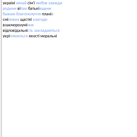
україні
нехай
сім'ї
любов
завжди
родини
ві
таю
батькі
вщини
бажаю
благополуччя
плані
в
смі
ливих
щастяі
злагоди
взаєморозумі
ння
відповідальні
сть
закладаються
укрі
плюються
якості моральні