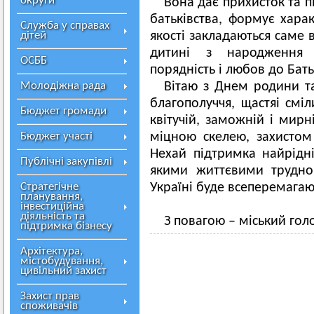
округи
Вона дає прихисток та п
батьківства, формує хара
Служба у справах
дітей
якості закладаються саме в 
дитині з народження п
ОСББ
порядність і любов до Бат
Молодіжна рада
Вітаю з Днем родини т
благополуччя, щастяі сміл
Бюджет громади
квітучій, заможній і мирн
Бюджет участі
міцною скелею, захистом 
Нехай підтримка найрідн
Публічні закупівлі
якими життєвими трудно
Стратегічне
Україні буде всеперемагаю
планування,
інвестиційна
діяльність та
З повагою – міський го
підтримка бізнесу
Архітектура,
містобудування,
цивільний захист
Захист прав
споживачів