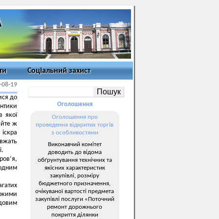
ти
Соціальний захист
-08-19
ися до
Оголошення
антики
в якої
Оголошення про
айте ж
проведення відкритих торгів
 іскра
з особливостями
овжать
Виконавчий комітет
і.
доводить до відома
ров’я,
обґрунтування технічних та
родним
якісних характеристик
закупівлі, розміру
бюджетного призначення,
агатих
очікуваної вартості предмета
окими
закупівлі послуги «Поточний
довим
ремонт дорожнього
покриття ділянки