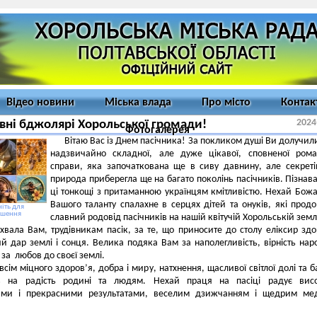
Відео новини
Міська влада
Про місто
Контак
2024
ні бджолярі Хорольської громади!
Фотогалерея
Вітаю Вас із Днем пасічника! За покликом душі Ви долучил
надзвичайно складної, але дуже цікавої, сповненої ром
справи, яка започаткована ще в сиву давнину, але секреті
природа приберегла ще на багато поколінь пасічників. Пізнав
ці тонкощі з притаманною українцям кмітливістю. Нехай Божа
Вашого таланту спалахне в серцях дітей та онуків, які прод
іть для
ьшення
славний родовід пасічників на нашій квітучій Хорольській земл
 хвала Вам, трудівникам пасік, за те, що приносите до столу еліксир здо
й дар землі і сонця. Велика подяка Вам за наполегливість, вірність на
 за любов до своєї землі.
сім міцного здоров’я, добра і миру, натхнення, щасливої світлої долі та б
в на радість родині та людям. Нехай праця на пасіці радує вис
ями і прекрасними результатами, веселим дзижчанням і щедрим ме