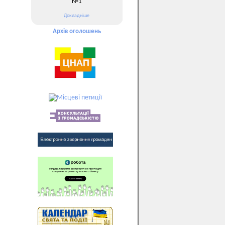
№1
Докладніше
Архів оголошень