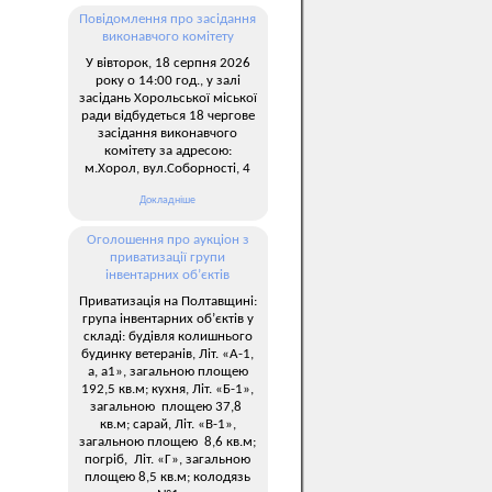
Повідомлення про засідання
виконавчого комітету
У вівторок, 18 серпня 2026
року о 14:00 год., у залі
засідань Хорольської міської
ради відбудеться 18 чергове
засідання виконавчого
комітету за адресою:
м.Хорол, вул.Соборності, 4
Докладніше
Оголошення про аукціон з
приватизації групи
інвентарних об’єктів
Приватизація на Полтавщині:
група інвентарних об’єктів у
складі: будівля колишнього
будинку ветеранів, Літ. «А-1,
а, а1», загальною площею
192,5 кв.м; кухня, Літ. «Б-1»,
загальною площею 37,8
кв.м; сарай, Літ. «В-1»,
загальною площею 8,6 кв.м;
погріб, Літ. «Г», загальною
площею 8,5 кв.м; колодязь