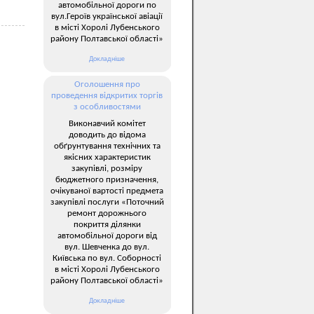
автомобільної дороги по
вул.Героїв української авіації
в місті Хоролі Лубенського
району Полтавської області»
Докладніше
Оголошення про
проведення відкритих торгів
з особливостями
Виконавчий комітет
доводить до відома
обґрунтування технічних та
якісних характеристик
закупівлі, розміру
бюджетного призначення,
очікуваної вартості предмета
закупівлі послуги «Поточний
ремонт дорожнього
покриття ділянки
автомобільної дороги від
вул. Шевченка до вул.
Київська по вул. Соборності
в місті Хоролі Лубенського
району Полтавської області»
Докладніше