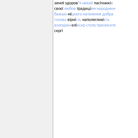
землі здоров’
я
нехай
пасічникі
в
своєї
любов
традиці
ям
народним
бажаю
мі
цного
натхнення
добра
голова
вірні
сть
наполегливі
сть
волошин
елі
ксир
столу
приносите
сергі