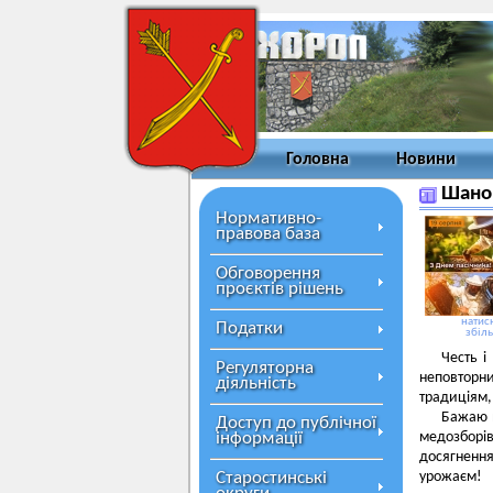
Головна
Новини
Шанов
Нормативно-
правова база
Обговорення
проєктів рішень
натисн
Податки
збіл
Честь і
Регуляторна
неповторни
діяльність
традиціям,
Бажаю в
Доступ до публічної
інформації
медозборі
досягненн
Старостинські
урожаєм!