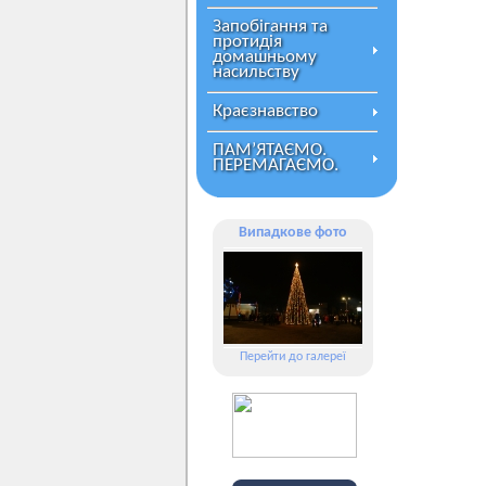
Запобігання та
протидія
домашньому
насильству
Краєзнавство
ПАМ’ЯТАЄМО.
ПЕРЕМАГАЄМО.
Випадкове фото
Перейти до галереї