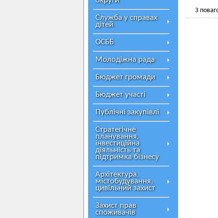
округи
З поваг
Служба у справах
дітей
ОСББ
Молодіжна рада
Бюджет громади
Бюджет участі
Публічні закупівлі
Стратегічне
планування,
інвестиційна
діяльність та
підтримка бізнесу
Архітектура,
містобудування,
цивільний захист
Захист прав
споживачів