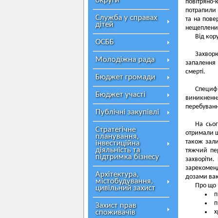
округи
повітряно-
потрапили 
Служба у справах
та на пове
дітей
нещеплених
Від кор
ОСББ
Захворю
Молодіжна рада
запалення 
смерті.
Бюджет громади
Специф
Бюджет участі
виникненн
перебуванн
Публічні закупівлі
На сьог
Стратегічне
отримали щ
планування,
також зал
інвестиційна
діяльність та
тяжчий пе
підтримка бізнесу
захворіти.
зарекомен
Архітектура,
дозами вак
містобудування,
Про що 
цивільний захист
п
п
Захист прав
споживачів
х