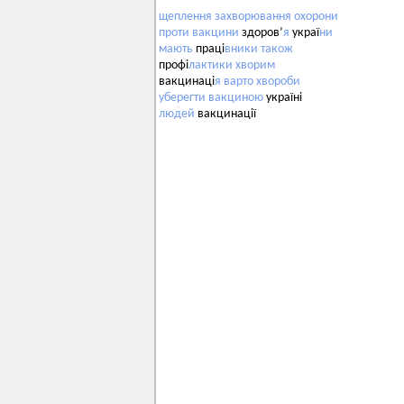
щеплення
захворювання
охорони
проти
вакцини
здоров’
я
украї
ни
мають
праці
вники
також
профі
лактики
хворим
вакцинаці
я
варто
хвороби
уберегти
вакциною
україні
людей
вакцинації