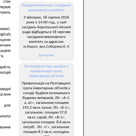
 стає
Повідомлення про засідання
 перше
виконавчого комітету
ечують
У вівторок, 18 серпня 2026
року о 14:00 год., у залі
засідань Хорольської міської
нухи).
ради відбудеться 18 чергове
gicals
засідання виконавчого
акцини
комітету за адресою:
тичних
м.Хорол, вул.Соборності, 4
зацією
Докладніше
’я.
Оголошення про аукціон з
дність
приватизації групи
аторії
інвентарних об’єктів
Приватизація на Полтавщині:
група інвентарних об’єктів у
ередні
складі: будівля колишнього
рослим
будинку ветеранів, Літ. «А-1,
а, а1», загальною площею
ь для
192,5 кв.м; кухня, Літ. «Б-1»,
загальною площею 37,8
нтитіл
кв.м; сарай, Літ. «В-1»,
загальною площею 8,6 кв.м;
погріб, Літ. «Г», загальною
ування
площею 8,5 кв.м; колодязь