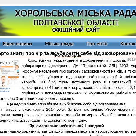
Відео новини
Міська влада
Про місто
Контак
рто знати про кір та як уберегти себе від захворюванн
Фотогалерея
2019
Хорольський міжрайонний відокремлений підрозділ
лабораторних досліджень ДУ "Полтавський ОЛЦ МОЗ Укр
інформує населення про загрозу захворюваності на кір, а так
те, як себе уберегти від надзвичайно заразної й небез
хвороби. На 8-му тижні поточного року в Полтавській о
зареєстровано 41 випадок кору, захворюваність зросла в 2,5
іть для
ьшення
порівняно з попереднім тижнем. У Хорольському районі з п
стровано 3 випадки кору серед дорослих.
Що варто знати про кір та як уберегти себе від захворювання
ні триває спалах кору з 2017 року. За цей час більше 73000 людей у 
країни захворіли на кір. Унаслідок хвороби померли 28 осіб. Головна п
велика кількість людей, не щеплених проти кору.
Кір: смертельно небезпечний і швидкий
дзвичайно заразний, він швидко передається від хворої людини до зд