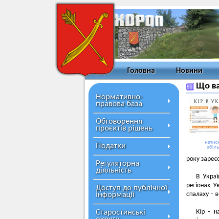
Головна
Новини
Що ва
Нормативно-
правова база
Обговорення
проєктів рішень
натисн
Податки
збіл
року зареє
Регуляторна
діяльність
В Украї
регіонах У
Доступ до публічної
інформації
спалаху – 
Старостинські
Кір
–
на