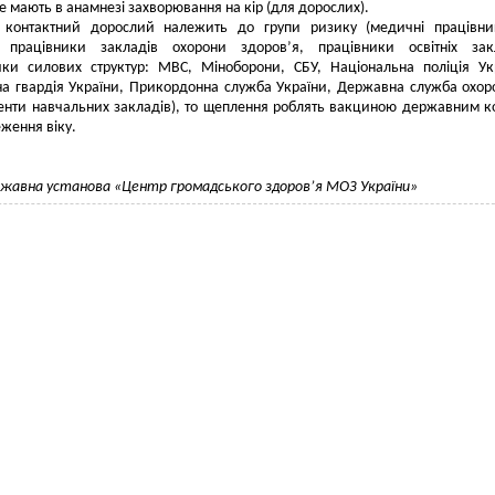
е мають в анамнезі захворювання на кір (для дорослих).
 контактний дорослий належить до групи ризику (медичні працівни
 працівники закладів охорони здоров’я, працівники освітніх закл
ики силових структур: МВС, Міноборони, СБУ, Національна поліція Ук
а гвардія України, Прикордонна служба України, Державна служба охор
денти навчальних закладів), то щеплення роблять вакциною державним 
еження віку.
жавна установа «Центр громадського здоров’я МОЗ України»