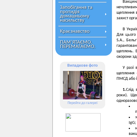
Вакцин
Запобігання та
нечутливим
протидія
щеплення в
домашньому
захист орга
насильству
В Украї
Краєзнавство
Для цього 
S.A., Бель
ПАМ’ЯТАЄМО.
гарантова
ПЕРЕМАГАЄМО.
щеплень. В
охорони зд
Випадкове фото
У разі 
щеплення о
ПМСД або і
1.
Слід 
роки). Щеп
одноразово
Перейти до галереї
про
IgG;
вакц