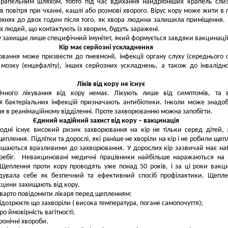
крапельним шляхом, тобто під час вдихання найдрібніших крапель слиз
в повітря при чханні, кашлі або розмові хворого. Вірус кору може жити в п
рхнях до двох годин після того, як хвора людина залишила приміщення. 
 людей, що контактують із хворим, будуть заражені.
у захищає лише специфічний імунітет, який формується завдяки вакцинації
Кір має серйозні ускладнення
вання може призвести до пневмонії, інфекції органу слуху (середнього о
мозку (енцефаліту), інших серйозних ускладнень, а також до інвалідно
Ліків від кору не існує
ічного лікування від кору немає. Лікують лише від симптомів, та 
я бактеріальних інфекцій призначають антибіотики. Інколи може знадо
я в реанімаційному відділенні. Проте захворюванню можна запобігти.
Єдиний надійний захист від кору
–
вакцинація
одні існує високий ризик захворювання на кір не тільки серед дітей, 
еплення. Підлітки та дорослі, які раніше не хворіли на кір і не робили щеп
ишаються вразливими до захворювання. У дорослих кір зазвичай має на
ребіг. Невакциновані медичні працівники найбільше наражаються на
 Щеплення проти кору проводять уже понад 50 років, і за ці роки вакц
дувала себе як безпечний та ефективний спосіб профілактики. Щепл
цини захищають від кору.
варто повідомити лікаря перед щепленням:
ідозрюєте що захворіли ( висока температура, погане самопочуття);
ро ймовірність вагітності;
ронічні хвороби.