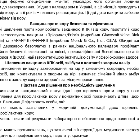
ація формує специфічний імунітет, унаслідок чого організм людини
 до захворювання. Згідно з календарем в Україні, в 12 місяців проводять
ід кору, а в 6 років
–
планову ревакцинацію. Ці дві дози вакцини забезп
нізму від кору.
Вакцина проти кору безпечна та ефективна
ні щеплення проти кору роблять вакциною КПК (від кору, паротиту і крас
застосовують вакцини «Пріорикс»/Priorix (виробник Glaxosmithkline Biolo
гія) та «М-М-Р ІІ»/M-M-RII (виробник Merck & Co., Inc., США). Обидві в
ні державою безоплатно в рамках національного календаря профілак
они безпечні, ефективні та якісні, прекваліфіковані Всесвітньою органі
оров’я (ВООЗ), найавторитетнішою інституцією світу у сфері охорони здоров
Щеплення вакциною КПК осіб, які були в контакті з хворим на кір
виникнення випадку захворювання на кір у сімейному осередку, необхі
сіб, що контактували з хворим на кір, визначає сімейний лікар амбул
ншого закладу охорони здоров’я за місцем проживання.
Підстави для рішення про необхідність щеплення
визначити вакцинальний статус (дані про щеплення проти кору у поп
лення для профілактики кору у контактних осіб призначають дітям і до
. Вакцинації підлягають особи, які:
не мають зазначених у медичній документації двох щеплен
філактики кору;
мають негативні результати лабораторного обстеження щодо наявності а
не мають протипоказань, що зазначені в інструкції для медичного застос
ини для профілактики кору, паротиту, краснухи;