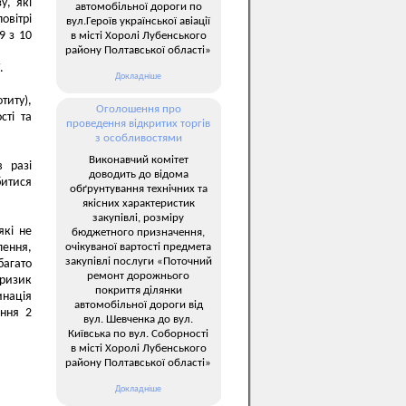
у, які
автомобільної дороги по
овітрі
вул.Героїв української авіації
9 з 10
в місті Хоролі Лубенського
району Полтавської області»
.
Докладніше
титу),
Оголошення про
сті та
проведення відкритих торгів
з особливостями
Виконавчий комітет
в разі
доводить до відома
битися
обґрунтування технічних та
якісних характеристик
закупівлі, розміру
які не
бюджетного призначення,
очікуваної вартості предмета
лення,
закупівлі послуги «Поточний
багато
ремонт дорожнього
 ризик
покриття ділянки
инація
автомобільної дороги від
ення 2
вул. Шевченка до вул.
Київська по вул. Соборності
в місті Хоролі Лубенського
району Полтавської області»
Докладніше