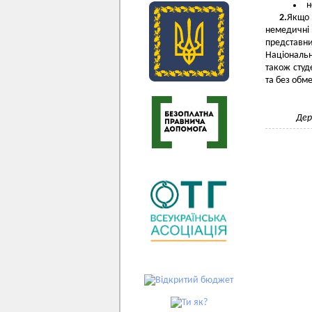
н
2.
Якщо
немедичні
представн
Національн
також сту
та без обм
Дер