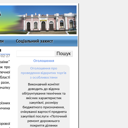
ти
Соціальний захист
я
-02-27
Оголошення
аїни"
ож про
Оголошення про
печної
проведення відкритих торгів
бласті
з особливостями
 рази,
Виконавчий комітет
очатку
доводить до відома
обґрунтування технічних та
якісних характеристик
закупівлі, розміру
різних
бюджетного призначення,
ричина
очікуваної вартості предмета
закупівлі послуги «Поточний
ремонт дорожнього
орової
покриття ділянки