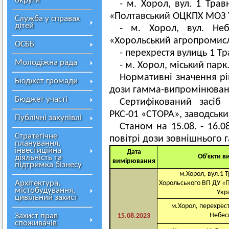
округи
- м. Хорол, вул. 1 Трав
«Полтавський ОЦКПХ МОЗ У
Служба у справах
дітей
- м. Хорол, вул. Неб
«Хорольський агропромис
ОСББ
- перехрестя вулиць 1 Тр
Молодіжна рада
- м. Хорол, міський парк
Нормативні значення рів
Бюджет громади
дози гамма-випромінюванн
Бюджет участі
Сертифікований засіб
РКС-01 «СТОРА», заводськ
Публічні закупівлі
Станом на 15.08. - 16.0
Стратегічне
повітрі дози зовнішнього
планування,
інвестиційна
Дата
Об'єкти 
діяльність та
вимірювання
підтримка бізнесу
м.Хорол, вул.1 Т
Архітектура,
Хорольського ВП ДУ 
містобудування,
Укр
цивільний захист
м.Хорол, перехрест
Захист прав
Небесн
15.08.2023
споживачів