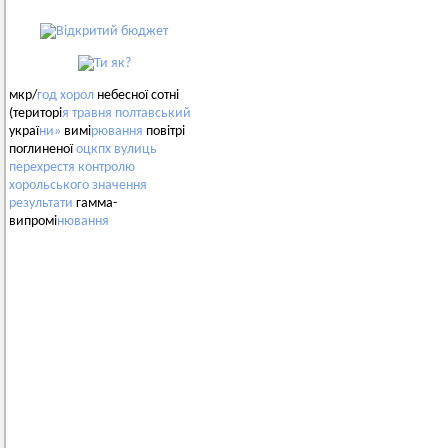
мкр/
год
хорол
небесної сотні
(територі
я
травня
полтавський
украї
ни»
вимі
рювання
повітрі
поглиненої
оцкпх
вулиць
перехрестя
контролю
хорольського
значення
результати
гамма-
випромі
нювання