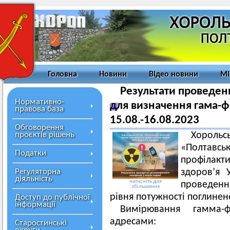
Головна
Новини
Відео новини
Мі
Результати проведе
Нормативно-
для визначення гама-ф
правова база
15.08.-16.08.2023
Обговорення
проєктів рішень
Хорольс
«Полтавсь
Податки
профілакт
Регуляторна
здоров’я 
діяльність
натисніть для
проведенн
збільшення
рівня потужності поглинен
Доступ до публічної
інформації
Вимірювання гамма-
адресами:
Старостинські