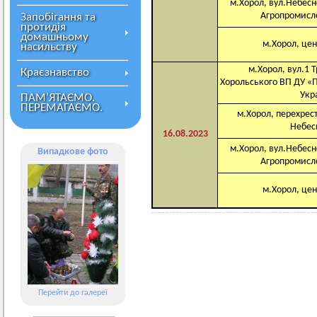
м.Хорол, вул.Небесно
Агропромисл
Запобігання та
протидія
домашньому
м.Хорол, це
насильству
м.Хорол, вул.1 Т
Краєзнавство
Хорольського ВП ДУ 
Укр
ПАМ’ЯТАЄМО.
ПЕРЕМАГАЄМО.
м.Хорол, перехрест
Небесн
16.08.2023
м.Хорол, вул.Небесно
Випадкове фото
Агропромисл
м.Хорол, це
Перейти до галереї