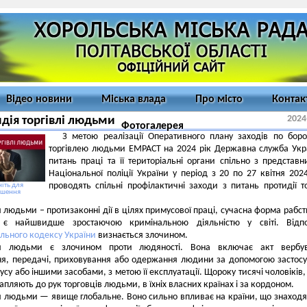
Відео новини
Міська влада
Про місто
Контак
2024
дія торгівлі людьми
Фотогалерея
З метою реалізації Оперативного плану заходів по боро
торгівлею людьми EMPACT на 2024 рік Державна служба Укр
питань праці та її територіальні органи спільно з представ
Національної поліції України у період з 20 по 27 квітня 202
проводять спільні профілактичні заходи з питань протидії то
іть для
ьшення
я людьми – протизаконні дії в цілях примусової праці, сучасна форма рабст
ь є найшвидше зростаючою кримінальною діяльністю у світі. Відпо
льного кодексу України
визнається злочином.
ля людьми є злочином проти людяності. Вона включає акт вербув
ня, передачі, приховування або одержання людини за допомогою застос
усу або іншими засобами, з метою її експлуатації. Щороку тисячі чоловіків,
рапляють до рук торговців людьми, в їхніх власних країнах і за кордоном.
я людьми — явище глобальне. Воно сильно впливає на країни, що знаходя