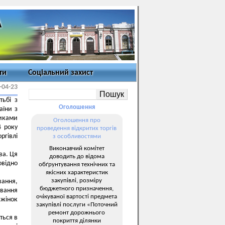
ти
Соціальний захист
-04-23
тьбі з
Оголошення
аїни з
никами
Оголошення про
4 року
проведення відкритих торгів
ргівлі
з особливостями
Виконавчий комітет
ва. Ця
доводить до відома
відно
обґрунтування технічних та
якісних характеристик
закупівлі, розміру
ання,
бюджетного призначення,
ування
очікуваної вартості предмета
 жінок
закупівлі послуги «Поточний
ремонт дорожнього
ться в
покриття ділянки