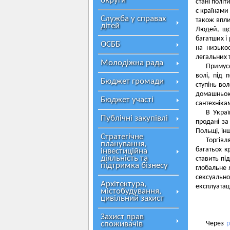
округи
стані політ
є країнами
Служба у справах
також впли
дітей
Людей, що
багатших і
ОСББ
на низько
легальних 
Молодіжна рада
Примусо
волі, під
Бюджет громади
ступінь во
домашньою 
Бюджет участі
сантехніка
В Украї
Публічні закупівлі
продані за
Польщі, інш
Стратегічне
Торгівл
планування,
багатьох к
інвестиційна
діяльність та
ставить пі
підтримка бізнесу
глобальне 
сексуально
Архітектура,
експлуатаці
містобудування,
цивільний захист
Захист прав
споживачів
Через
р