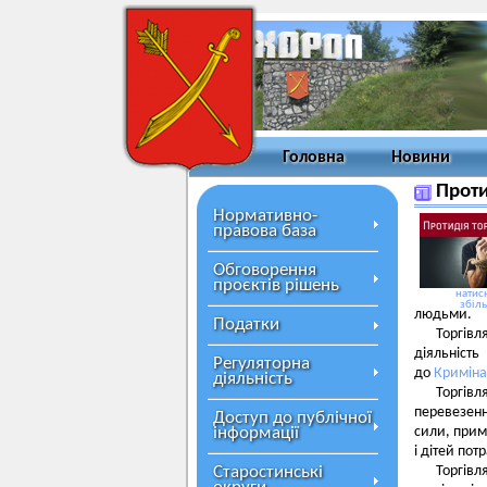
Головна
Новини
Проти
Нормативно-
правова база
Обговорення
проєктів рішень
натисн
збіл
людьми.
Податки
Торгівл
діяльніст
Регуляторна
до
Криміна
діяльність
Торгів
перевезен
Доступ до публічної
інформації
сили, прим
і дітей пот
Старостинські
Торгівл