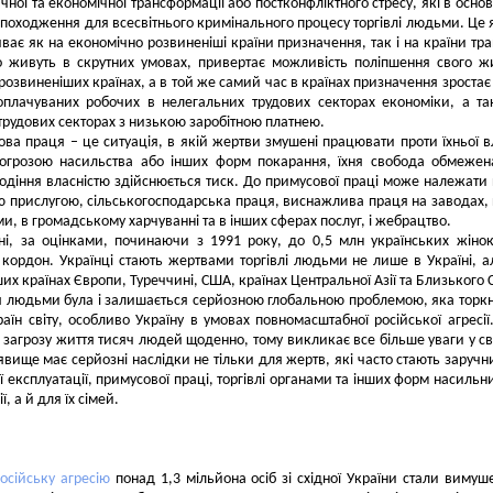
ичної та економічної трансформації або постконфліктного стресу, які в основ
 походження для всесвітнього кримінального процесу торгівлі людьми. Це
ває як на економічно розвиненіші країни призначення, так і на країни тра
 живуть в скрутних умовах, привертає можливість поліпшення свого ж
 розвиненіших країнах, а в той же самий час в країнах призначення зростає
оплачуваних робочих в нелегальних трудових секторах економіки, а т
трудових секторах з низькою заробітною платнею.
ва праця – це ситуація, в якій жертви змушені працювати проти їхньої в
 погрозою насильства або інших форм покарання, їхня свобода обмежен
лодіння власністю здійснюється тиск. До примусової праці може належати
прислугою, сільськогосподарська праця, виснажлива праця на заводах,
ми, в громадському харчуванні та в інших сферах послуг, і жебрацтво.
ні, за оцінками, починаючи з 1991 року, до 0,5 млн українських жіно
 кордон. Українці стають жертвами торгівлі людьми не лише в Україні, а
их країнах Європи, Туреччині, США, країнах Центральної Азії та Близького 
я людьми була і залишається серйозною глобальною проблемою, яка торк
раїн світу, особливо Україну в умовах повномасштабної російської агресії
д загрозу життя тисяч людей щоденно, тому викликає все більше уваги у сві
явище має серйозні наслідки не тільки для жертв, які часто стають заруч
ї експлуатації, примусової праці, торгівлі органами та інших форм насильн
ї, а й для їх сімей.
осійську агресію
понад 1,3 мільйона осіб зі східної України стали виму