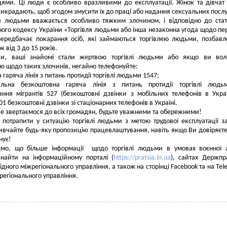
ями. Ці люди є особливо вразливими до експлуатації. Жінок та дівчат 
викрадають, щоб згодом змусити їх до праці або надання сексуальних послу
я людьми вважається особливо тяжким злочином, і відповідно до стат
ого кодексу України «Торгівля людьми або інша незаконна угода щодо пе
ередбачає покарання осіб, які займаються торгівлею людьми, позбав
ок від 3 до 15 років.
и, ваші знайомі стали жертвою торгівлі людьми або якщо ви воло
ю щодо таких злочинів, негайно телефонуйте:
 гаряча лінія з питань протидії торгівлі людьми 1547;
альна безкоштовна гаряча лінія з питань протидії торгівлі людь
ання мігрантів 527 (безкоштовні дзвінки з мобільних телефонів в Украї
01 безкоштовні дзвінки зі стаціонарних телефонів в Україні.
е звертаємося до всіх громадян, будьте уважними та обережними!
потрапити у ситуацію торгівлі людьми з метою трудової експлуатації 
ивчайте будь-яку пропозицію працевлаштування, навіть якщо Ви довіряєте
нує!
ємо, що більше інформації щодо торгівлі людьми в умовах воєнної а
найти на інформаційному порталі (
https://pratsia.in.ua
), сайтах Держпр
ідного міжрегіонального управління, а також на сторінці Facebook та на Tel
регіонального управління.