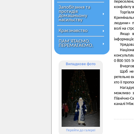
переселенц
Запобігання та
конфлікту 
протидія
Торгівл
домашньому
Кримінальн
насильству
людини» п
волі на стр
Краєзнавство
Якщо в
інформаціє
ПАМ’ЯТАЄМО.
Урядова
ПЕРЕМАГАЄМО.
Націон
консультув
0 800 505 5
Випадкове фото
Вчергов
Щоб не 
ретельно в
хто її пропо
Нагаду
можливо з
Північно-Сх
каналі Між
Перейти до галереї