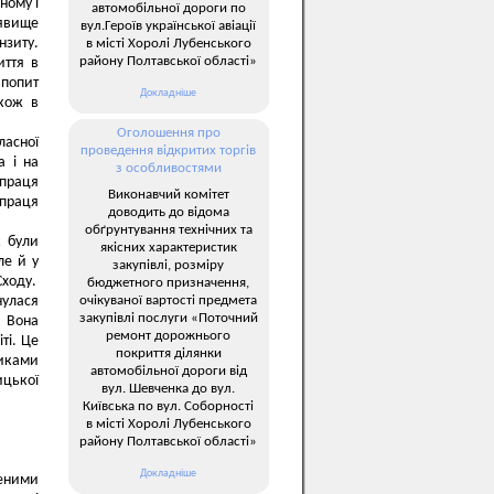
ному і
автомобільної дороги по
 явище
вул.Героїв української авіації
нзиту.
в місті Хоролі Лубенського
району Полтавської області»
иття в
 попит
Докладніше
акож в
Оголошення про
ласної
проведення відкритих торгів
а і на
з особливостями
 праця
Виконавчий комітет
 праця
доводить до відома
обґрунтування технічних та
к були
якісних характеристик
ле й у
закупівлі, розміру
Сходу.
бюджетного призначення,
очікуваної вартості предмета
нулася
закупівлі послуги «Поточний
. Вона
ремонт дорожнього
ті. Це
покриття ділянки
никами
автомобільної дороги від
ицької
вул. Шевченка до вул.
Київська по вул. Соборності
в місті Хоролі Лубенського
району Полтавської області»
Докладніше
шеними