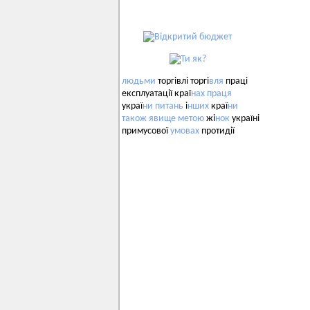
людьми
торгівлі торгі
вля
праці
експлуатації краї
нах
праця
украї
ни
питань
і
нших
краї
ни
також
явище
метою
жі
нок
україні
примусової
умовах
протидії