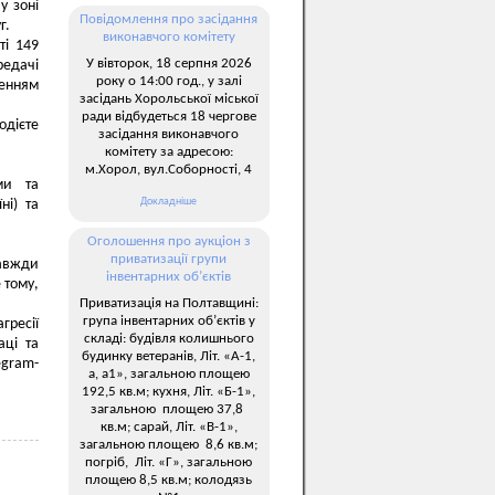
у зоні
Повідомлення про засідання
г.
виконавчого комітету
ті 149
У вівторок, 18 серпня 2026
редачі
року о 14:00 год., у залі
ленням
засідань Хорольської міської
ради відбудеться 18 чергове
дієте
засідання виконавчого
комітету за адресою:
м.Хорол, вул.Соборності, 4
ми та
Докладніше
ні) та
Оголошення про аукціон з
приватизації групи
завжди
інвентарних об’єктів
 тому,
Приватизація на Полтавщині:
група інвентарних об’єктів у
гресії
складі: будівля колишнього
аці та
будинку ветеранів, Літ. «А-1,
egram-
а, а1», загальною площею
192,5 кв.м; кухня, Літ. «Б-1»,
загальною площею 37,8
кв.м; сарай, Літ. «В-1»,
загальною площею 8,6 кв.м;
погріб, Літ. «Г», загальною
площею 8,5 кв.м; колодязь