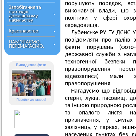
порушують порядок, вс
Запобігання та
виконавчої влади, що з
протидія
домашньому
політики у сфері охо
насильству
середовища.
Краєзнавство
Лубенське РУ ГУ ДСНС Ук
повідомляти про паліїв 
ПАМ’ЯТАЄМО.
ПЕРЕМАГАЄМО.
факти порушень (фото-
державної служби з нагл
техногенної безпеки
Випадкове фото
правопорушення пере
відеозаписи) мали з
правопорушення.
Нагадуємо що відповід
стерні, луків, пасовищ, д
Перейти до галереї
та іншою природною рослин
та опалого листя на 
призначення, у смугах
залізниць, у парках, інши
населених пунктах без д