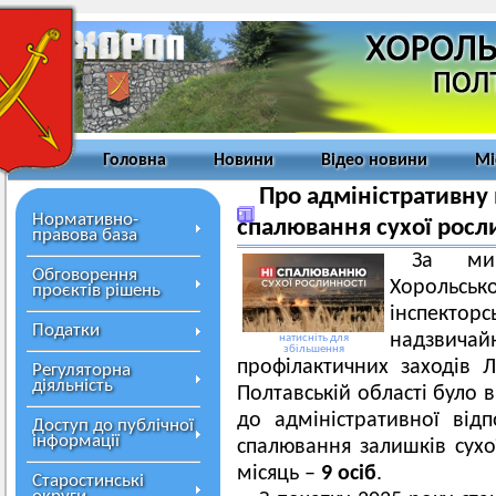
Головна
Новини
Відео новини
Мі
Про адміністративну 
Нормативно-
спалювання сухої росли
правова база
За мин
Обговорення
Хорольськ
проєктів рішень
інспектор
Податки
надзвича
натисніть для
збільшення
профілактичних заходів 
Регуляторна
діяльність
Полтавській області було 
до адміністративної від
Доступ до публічної
інформації
спалювання залишків сухо
місяць –
9 осіб
.
Старостинські