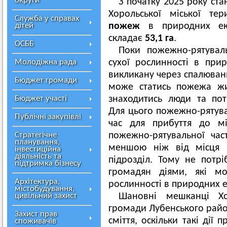
округи
З початку 2025 року ста
Хорольської міської те
Служба у справах
дітей
пожеж
в природних еко
складає
53,1 га
.
ОСББ
Поки пожежно-рятувал
Молодіжна рада
сухої рослинності в при
викликану через спалюванн
Бюджет громади
може статись пожежа жи
Бюджет участі
знаходитись люди та пот
Для цього пожежно-рятува
Публічні закупівлі
час для прибуття до мі
Стратегічне
пожежно-рятувальної ча
планування,
меншою ніж від місця п
інвестиційна
діяльність та
підрозділ. Тому не потр
підтримка бізнесу
громадян діями, які мо
Архітектура,
рослинності в природних 
містобудування,
цивільний захист
Шановні мешканці Хор
громади Лубенського район
Захист прав
сміття, оскільки такі дії
споживачів