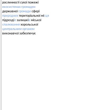
рослинності сухої пожежі
екосистемах
громадян
державної
громади
сфері
природних
територіальної мі
сця
підрозді
л
залишкі
в
міської
спалювання
хорольської
центральним
органом
виконавчої забезпечує