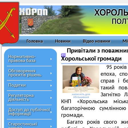
Головна
Новини
Відео новини
Мі
Привітали з поважни
Нормативно-
Хорольської громади
правова база
95 років
Обговорення
епоха, сп
проєктів рішень
справ і б
Податки
такий пов
Загнітко 
натисніть для
Регуляторна
збільшення
діяльність
КНП «Хорольська міськ
багаторічною сумлінно
Доступ до публічної
інформації
громади.
Багато років свого ж
Старостинські