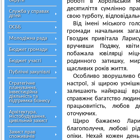
округи
роботі в Хорольській м
десятиліття сумлінно п
Служба у справах
дітей
свою турботу, відповідальн
Від імені міського голо
ОСББ
громади начальник зага
Молодіжна рада
Гвоздик привітала Лари
вручивши Подяку, квіт
Бюджет громади
побажала ювілярці міцн
Бюджет участі
родинного затишку, мир
щасливих років життя.
Публічні закупівлі
Особливо зворушливо 
Стратегічне
настрої, зі щирою усмішко
планування,
залишають найкращі вр
інвестиційна
діяльність та
справжнє багатство людини
підтримка бізнесу
працьовитість, любов
Архітектура,
оточуючих.
містобудування,
цивільний захист
Щиро бажаємо Ларис
благополуччя, любові р
Захист прав
опіки. Нехай кожен ден
споживачів