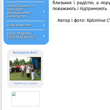
близьких і радістю, а пор
Запобігання та
поважають і підтримують.
протидія
домашньому
насильству
Автор і фото:
Крістіна 
Краєзнавство
ПАМ’ЯТАЄМО.
ПЕРЕМАГАЄМО.
Випадкове фото
Перейти до галереї