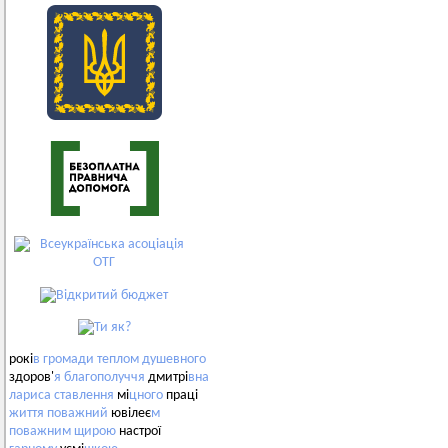
рокі
в
громади
теплом
душевного
здоров'
я
благополуччя
дмитрі
вна
лариса
ставлення
мі
цного
праці
життя
поважний
ювілеє
м
поважним
щирою
настрої