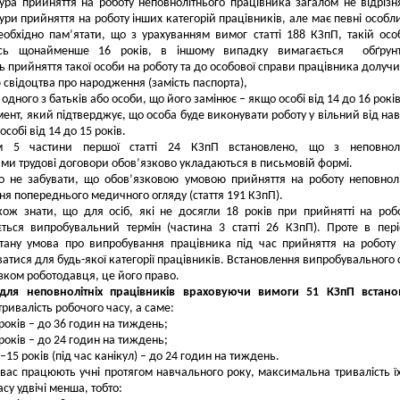
ра прийняття на роботу неповнолітнього працівника загалом не відрізн
ури прийняття на роботу інших категорій працівників, але має певні особли
обхідно пам’ятати, що з урахуванням вимог статті 188 КЗпП, такій осо
сь щонайменше 16 років, в іншому випадку вимагається обґрунт
ть прийняття такої особи на роботу та до особової справи працівника долучи
ю свідоцтва про народження (замість паспорта),
у одного з батьків або особи, що його замінює – якщо особі від 14 до 16 років
мент, який підтверджує, що особа буде виконувати роботу у вільний від на
особі від 14 до 15 років.
м 5 частини першої статті 24 КЗпП встановлено, що з неповнолі
ми трудові договори обов’язково укладаються в письмовій формі.
о не забувати, що обов’язковою умовою прийняття на роботу неповнолі
я попереднього медичного огляду (стаття 191 КЗпП).
кож знати, що для осіб, які не досягли 18 років при прийнятті на роб
ться випробувальний термін (частина 3 статті 26 КЗпП). Проте в пері
стану умова про випробування працівника під час прийняття на робот
атися для будь-якої категорії працівників. Встановлення випробувального 
язком роботодавця, це його право.
для неповнолітніх працівників враховуючи вимоги 51 КЗпП встано
тривалість робочого часу, а саме:
 років – до 36 годин на тиждень;
 років – до 24 годин на тиждень;
4–15 років (під час канікул) – до 24 годин на тиждень.
вас працюють учні протягом навчального року, максимальна тривалість ї
су удвічі менша, тобто: