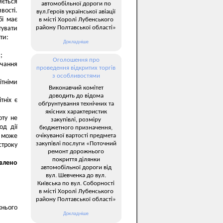
яється
автомобільної дороги по
вості.
вул.Героїв української авіації
бі має
в місті Хоролі Лубенського
району Полтавської області»
увати
ти:
Докладніше
;
Оголошення про
вчання
проведення відкритих торгів
з особливостями
тніми
Виконавчий комітет
доводить до відома
тніх є
обґрунтування технічних та
якісних характеристик
оту не
закупівлі, розміру
од дії
бюджетного призначення,
очікуваної вартості предмета
у може
закупівлі послуги «Поточний
строку
ремонт дорожнього
покриття ділянки
влено
автомобільної дороги від
вул. Шевченка до вул.
Київська по вул. Соборності
в місті Хоролі Лубенського
району Полтавської області»
хнього
Докладніше