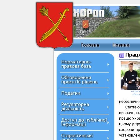
Головна
Новини
Прац
Нормативно-
правова база
Обговорення
проєктів рішень
натисн
Податки
збіл
небезпечни
Регуляторна
Статтею
діяльність
визначено,
працю Укра
Доступ до публічної
інформації
цьому у тр
охорони пр
Старостинські
установлен