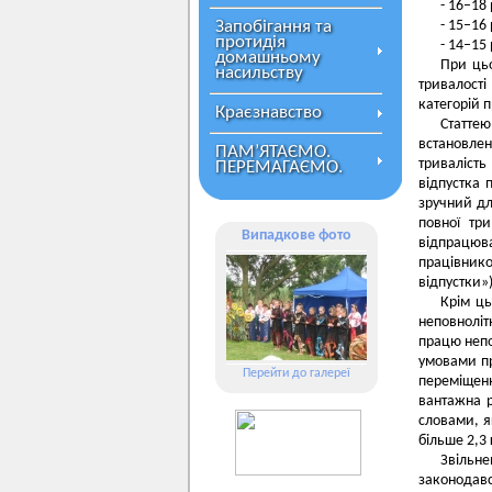
- 16–18
Запобігання та
- 15–16
протидія
- 14–15
домашньому
При цьо
насильству
тривалості
категорій 
Краєзнавство
Статте
встановлен
ПАМ’ЯТАЄМО.
тривалість
ПЕРЕМАГАЄМО.
відпустка 
зручний дл
повної тр
Випадкове фото
відпрацюва
працівнико
відпустки»)
Крім ць
неповнолітн
працю непо
умовами пр
Перейти до галереї
переміщенн
вантажна р
словами, я
більше 2,3 
Звільн
законодавс