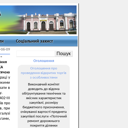
ти
Соціальний захист
-06-09
 –
Оголошення
іння
КА
Оголошення про
тячою
проведення відкритих торгів
раці у
з особливостями
 якими
Виконавчий комітет
вати в
доводить до відома
у.
обґрунтування технічних та
02-III
якісних характеристик
закупівлі, розміру
ів про
бюджетного призначення,
в, при
очікуваної вартості предмета
галузі
закупівлі послуги «Поточний
ьгами,
ремонт дорожнього
покриття ділянки