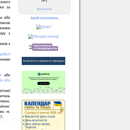
№1
женого
ьки за
Докладніше
'ю або
Архів оголошень
 також
жанням
ору з
иків у
роботі
женню
ї
або
ів або
гічної
питань
зпеки,
нічно-
ою: м.
7.