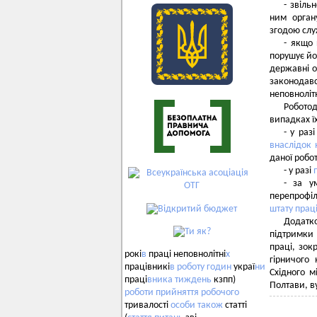
- звіль
ним орган
згодою служ
- якщо 
порушує йо
державні о
законодав
неповнолітн
Роботод
випадках ї
- у раз
внаслідок 
даної робо
- у разі
- за у
перепрофіл
штату прац
Додатк
підтримки
праці, зок
рокі
в
праці неповнолітні
х
гірничого
працівникі
в
роботу
годин
украї
ни
Східного м
праці
вника
тиждень
кзпп)
Полтави, в
роботи
прийняття
робочого
тривалості
особи
також
статті