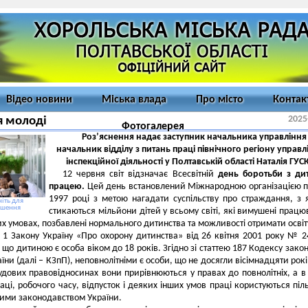
Відео новини
Міська влада
Про місто
Контак
2025
я молоді
Фотогалерея
Роз’яснення надає заступник начальника управління
начальник відділу з питань праці північного регіону управл
інспекційної діяльності у Полтавській області Наталія ГУС
12 червня світ відзначає Всесвітній
день боротьби з ди
працею.
Цей день встановлений Міжнародною організацією п
1997 році з метою нагадати суспільству про страждання, з
іть для
ьшення
стикаються мільйони дітей у всьому світі, які вимушені працю
х умовах, позбавлені нормального дитинства та можливості отримати освіт
 1 Закону Україну «Про охорону дитинства» від 26 квітня 2001 року № 24
 що дитиною є особа віком до 18 років. Згідно зі статтею 187 Кодексу закон
їни (далі – КЗпП), неповнолітніми є особи, що не досягли вісімнадцяти рокі
удових правовідносинах вони прирівнюються у правах до повнолітніх, а в 
аці, робочого часу, відпусток і деяких інших умов праці користуються піл
ими законодавством України.