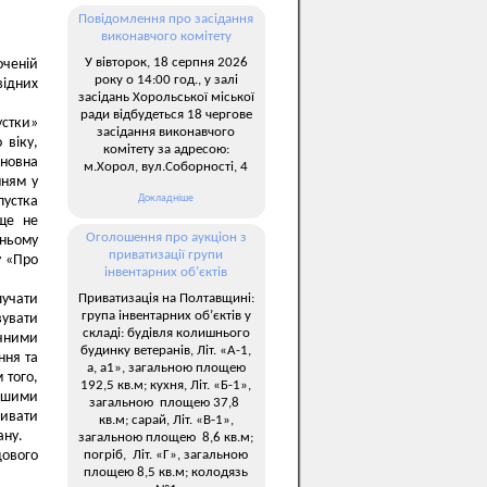
Повідомлення про засідання
виконавчого комітету
У вівторок, 18 серпня 2026
оченій
року о 14:00 год., у залі
відних
засідань Хорольської міської
ради відбудеться 18 чергове
стки»
засідання виконавчого
 віку,
комітету за адресою:
сновна
м.Хорол, вул.Соборності, 4
нням у
Докладніше
пустка
 ще не
Оголошення про аукціон з
тньому
приватизації групи
у «Про
інвентарних об’єктів
Приватизація на Полтавщині:
лучати
група інвентарних об’єктів у
вувати
складі: будівля колишнього
ечними
будинку ветеранів, Літ. «А-1,
ння та
а, а1», загальною площею
 того,
192,5 кв.м; кухня, Літ. «Б-1»,
Іншими
загальною площею 37,8
ривати
кв.м; сарай, Літ. «В-1»,
ану.
загальною площею 8,6 кв.м;
погріб, Літ. «Г», загальною
дового
площею 8,5 кв.м; колодязь