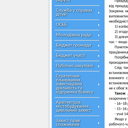
округи
Процеду
від процед
Служба у справах
Зокрема не
дітей
виповнити
необхідніс
ОСББ
1) копі
2) згод
Молодіжна рада
3) доку
час – якщо 
Бюджет громади
Пункто
працівника
Бюджет участі
Потрібн
проходженн
Публічні закупівлі
Слід та
встановлює
Стратегічне
воєнного 
планування,
встановлюв
інвестиційна
діяльність та
не є обов’
підтримка бізнесу
Також 
скорочену 
Архітектура,
- 16–18
містобудування,
- 15–16
цивільний захист
- учні 1
Якщо у 
Захист прав
споживачів
робочого ча