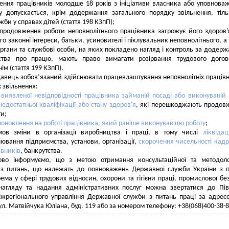
нення працівників молодше 18 років з ініціативи власника або уповнова
у допускається, крім додержання загального порядку звільнення, тіл
би у справах дітей (стаття 198 КЗпП);
продовження роботи неповнолітнього працівника загрожує його здоров
го законні інтереси, батьки, усиновителі і піклувальник неповнолітнього, а
ргани та службові особи, на яких покладено нагляд і контроль за додер
ства про працю, мають право вимагати розірвання трудового догов
ім (стаття 199 КЗпП).
авець зобов’язаний здійснювати працевлаштування неповнолітніх працівн
х звільнення:
і
виявленої невідповідності працівника займаній посаді або виконуваній 
недостатньої кваліфікації або стану здоров'я
, які перешкоджають продов
ти;
поновлення на роботі працівника, який раніше виконував цю роботу
;
мов зміни в організації виробництва і праці, в тому числі
ліквідаці
ювання підприємства, установи, організації,
скорочення чисельності кадр
івників
, банкрутства.
ово інформуємо, що з метою отримання консультаційної та методоло
 з питань, що належать до повноважень Державної служби України з 
рема у сфері трудових відносин, охорони та гігієни праці, промислової бе
 нагляду та надання адміністративних послуг можна звертатися до Пів
іжрегіонального управління Державної служби з питань праці за адрес
ул. Матвійчука Юліана, буд. 119 або за номером телефону: +38(068)400-38-8