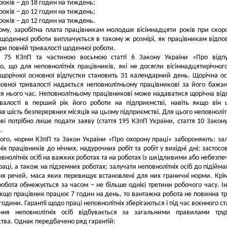
 років – до 18 годин на тиждень;
 років – до 12 годин на тиждень;
 років – до 12 годин на тиждень.
му, заробітна плата працівникам молодше вісімнадцяти років при скор
 щоденної роботи виплачується в такому ж розмірі, як працівникам відпо
при повній тривалості щоденної роботи.
ю 75 КЗпП та частиною восьмою статті 6 Закону України «Про відпу
о, що для неповнолітніх працівників, які не досягли вісімнадцятирічного
 щорічної основної відпустки становить 31 календарний день. Щорічна о
повної тривалості надається неповнолітньому працівникові за його бажа
я нього час. Неповнолітньому працівникові може надаватися щорічна від
ивалості в перший рік його роботи на підприємстві, навіть якщо він
в шість безперервних місяців на цьому підприємстві. Для цього неповнолі
ві потрібно лише подати заяву (стаття 195 КЗпП України, стаття 10 Закон
.
ого, норми КЗпП та Закон України «Про охорону праці» забороняють: за
іх працівників до нічних, надурочних робіт та робіт у вихідні дні; застосо
внолітніх осіб на важких роботах та на роботах із шкідливими або небезп
аці, а також на підземних роботах; залучати неповнолітніх осіб до підійма
я речей, маса яких перевищує встановлені для них граничні норми. Крім
обота обмежується за часом – не більше однієї третини робочого часу. 
кщо працівник працює 7 годин на день, то вантажна робота не повинна т
години. Гарантії щодо праці неповнолітніх зберігаються і під час воєнного ст
ення неповнолітніх осіб відбувається за загальними правилами тру
тва. Однак передбачено ряд гарантій: