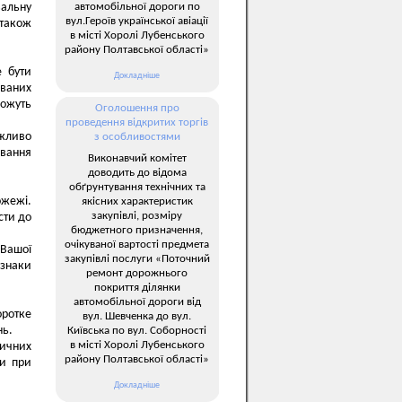
автомобільної дороги по
вальну
вул.Героїв української авіації
 також
в місті Хоролі Лубенського
району Полтавської області»
 бути
Докладніше
ваних
можуть
Оголошення про
проведення відкритих торгів
жливо
з особливостями
ювання
Виконавчий комітет
доводить до відома
обґрунтування технічних та
ожежі.
якісних характеристик
закупівлі, розміру
сти до
бюджетного призначення,
очікуваної вартості предмета
 Вашої
закупівлі послуги «Поточний
ознаки
ремонт дорожнього
покриття ділянки
автомобільної дороги від
оротке
вул. Шевченка до вул.
нь.
Київська по вул. Соборності
в місті Хоролі Лубенського
ричних
району Полтавської області»
ки при
Докладніше