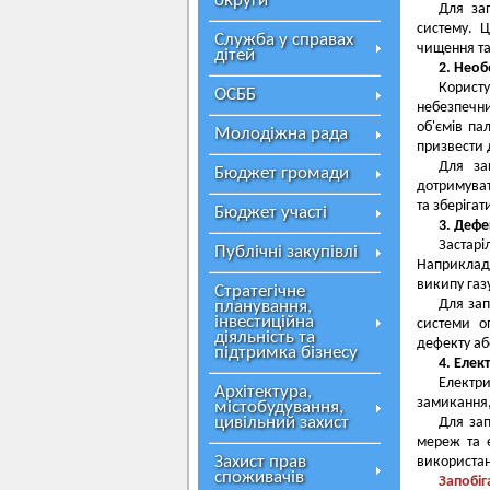
округи
Для зап
систему. 
Служба у справах
чищення та 
дітей
2. Нео
Корист
ОСББ
небезпечн
об'ємів па
Молодіжна рада
призвести 
Для за
Бюджет громади
дотримува
та зберіга
Бюджет участі
3. Дефе
Застарі
Публічні закупівлі
Наприклад,
википу газ
Стратегічне
Для зап
планування,
інвестиційна
системи о
діяльність та
дефекту аб
підтримка бізнесу
4. Елек
Електр
Архітектура,
замикання,
містобудування,
цивільний захист
Для зап
мереж та 
Захист прав
використан
споживачів
Запобі