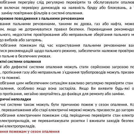
обігання перегріву слід регулярно перевіряти та обслуговувати опалю
Це включає перевірку димоходів на наявність бруду або блокувань, а
заміну повітряних фільтрів в системі опалення.
бережне поводження з пальними речовинами
ування пальними речовинами, такими як дрова, газ або нафта, може
им, якщо не дотримуватися правил безпеки. Перевищення рекомендо
льного, недостатнє провітрювання або неправильне зберігання пального 
до вибухів або загорянь.
побігання пожежам під час користування пальними речовинами ва
тися рекомендацій щодо пального режиму, забезпечити належне провітр
ти пальне в безпечних умовах.
ктні системи опалення
лі або дефектні системи опалення можуть стати серйозною загрозою п
 протікання газу або неправильне з'єднання трубопроводів можуть призве
у та пожежі.
обігання цим небезпечним ситуаціям важливо регулярно перевіряти стан
палення, особливо якщо вона застаріла. Якщо Ви виявите будь-які 
о протікання, негайно звертайтесь до фахівця для ремонту або заміни.
тричні неполадки
ичні системи також можуть бути причиною пожеж у сезон опалення. К
 перевантаження або старі електричні мережі можуть призвести до загоря
обігання електричним пожежам слід періодично перевіряти стан елект
електроприладів, не перевантажувати розетки і вживати заходів безпе
ні електроприладів.
гання пожежам у сезон опалення