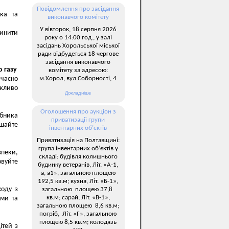
Повідомлення про засідання
ка та
виконавчого комітету
У вівторок, 18 серпня 2026
инити
року о 14:00 год., у залі
засідань Хорольської міської
ради відбудеться 18 чергове
засідання виконавчого
о газу
комітету за адресою:
м.Хорол, вул.Соборності, 4
вчасно
ажливо
Докладніше
Оголошення про аукціон з
обника
приватизації групи
ишайте
інвентарних об’єктів
Приватизація на Полтавщині:
група інвентарних об’єктів у
зпеки,
складі: будівля колишнього
овуйте
будинку ветеранів, Літ. «А-1,
а, а1», загальною площею
192,5 кв.м; кухня, Літ. «Б-1»,
ходу з
загальною площею 37,8
кв.м; сарай, Літ. «В-1»,
ами та
загальною площею 8,6 кв.м;
погріб, Літ. «Г», загальною
площею 8,5 кв.м; колодязь
ітей з