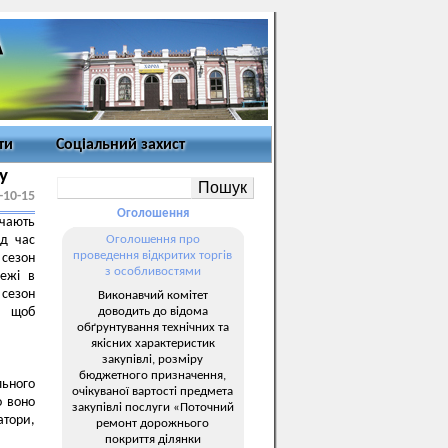
ти
Соціальний захист
у
-10-15
Оголошення
чають
ід час
Оголошення про
проведення відкритих торгів
сезон
з особливостями
жежі в
 сезон
Виконавчий комітет
доводить до відома
, щоб
обґрунтування технічних та
якісних характеристик
закупівлі, розміру
бюджетного призначення,
ьного
очікуваної вартості предмета
о воно
закупівлі послуги «Поточний
атори,
ремонт дорожнього
покриття ділянки