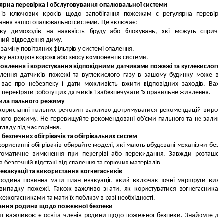
лярна перевірка і обслуговування опалювальної системи
із ключових кроків щодо запобігання пожежам є регулярна перевір
ання вашої опалювальної системи. Це включає:
рку димоходів на наявність бруду або блокувань, які можуть сприч
ний відведення диму.
 заміну повітряних фільтрів у системі опалення.
ку наслідків корозії або зносу компонентів системи.
новлення і користування відповідними датчиками пожежі та вуглекислог
влення датчиків пожежі та вуглекислого газу в вашому будинку може 
и вас про небезпеку і дати можливість вжити відповідних заходів. В
 перевіряти роботу цих датчиків і забезпечувати їх правильне живлення.
вила пального режиму
користанні пальних речовин важливо дотримуватися рекомендацій вир
ного режиму. Не перевищуйте рекомендовані об'єми пального та не зал
гляду під час горіння.
р безпечних обігрівачів та обігрівальних систем
ористанні обігрівачів обирайте моделі, які мають вбудовані механізми бе
втоматичне вимкнення при перегріві або перекидання. Завжди розташ
на безпечній відстані від спалення та горючих матеріалів.
 евакуації та використання вогнегасників
родина повинна мати план евакуації, який включає точні маршрути ви
 випадку пожежі. Також важливо знати, як користуватися вогнегасник
ежогасниками та мати їх поблизу в разі необхідності.
чання родини щодо пожежної безпеки
 важливою є освіта членів родини щодо пожежної безпеки. Знайомте д