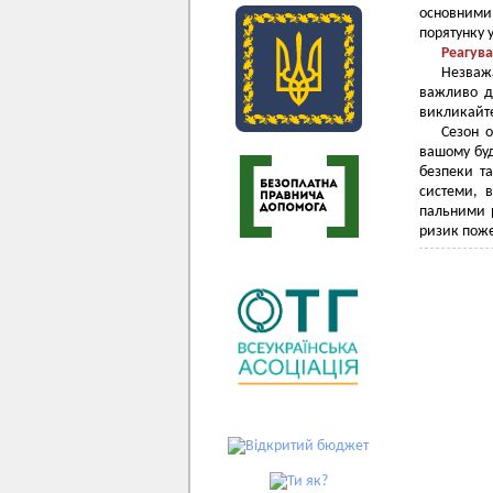
основними
порятунку 
Реагув
Незважа
важливо ді
викликайте
Сезон 
вашому буд
безпеки та
системи, 
пальними 
ризик поже