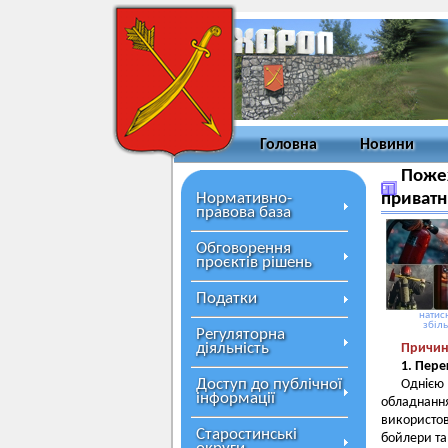
Головна
Новини
Пожеж
Нормативно-
приватн
правова база
Обговорення
проєктів рішень
Податки
натисн
збіл
Регуляторна
діяльність
Причин
1. Пере
Доступ до публічної
Однією
інформації
обладнання
використов
Старостинські
бойлери та