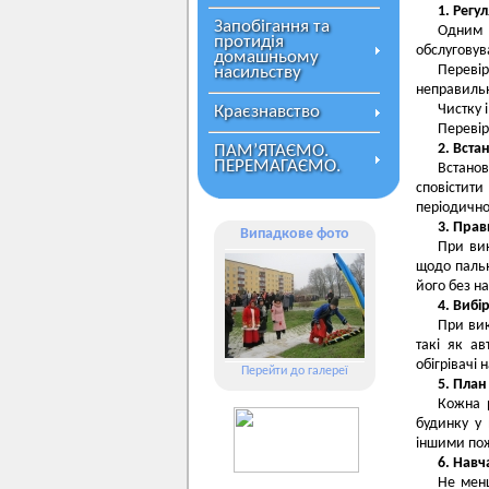
1. Регу
Запобігання та
Одним 
протидія
обслуговув
домашньому
Переві
насильству
неправиль
Чистку і
Краєзнавство
Перевір
2. Вста
ПАМ’ЯТАЄМО.
ПЕРЕМАГАЄМО.
Встано
сповістит
періодично
3. Пра
Випадкове фото
При ви
щодо паль
його без на
4. Вибі
При вик
такі як а
обігрівачі 
Перейти до галереї
5. План
Кожна 
будинку у
іншими пож
6. Нав
Не менш