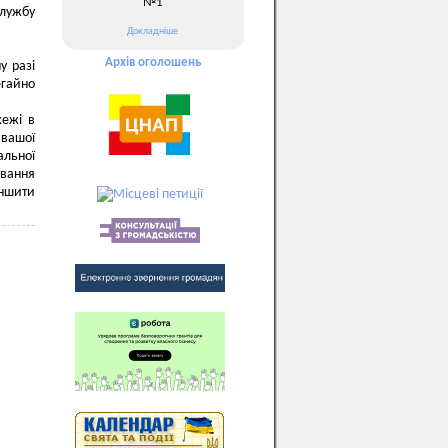
№1
службу
Докладніше
Архів оголошень
у разі
егайно
жежі в
 вашої
альної
ування
еншити