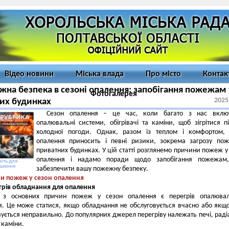
Відео новини
Міська влада
Про місто
Контак
на безпека в сезоні опалення: запобігання пожежам 
Фотогалерея
2025
их будинках
Сезон опалення – це час, коли багато з нас вклю
опалювальні системи, обігрівачі та каміни, щоб зігрітися п
холодної погоди. Однак, разом із теплом і комфортом, 
опалення приносить і певні ризики, зокрема загрозу по
приватних будинках. У цій статті розглянемо причини пожеж у
опалення і надамо поради щодо запобігання пожежам
іть для
ьшення
забезпечити вашу пожежну безпеку.
и пожеж у сезон опалення
грів обладнання для опалення
 з основних причин пожеж у сезон опалення є перегрів опалювал
. Це може статися, якщо обладнання не обслуговується вчасно або якщ
ується неправильно. До популярних джерел перегріву належать печі, раді
 каміни.