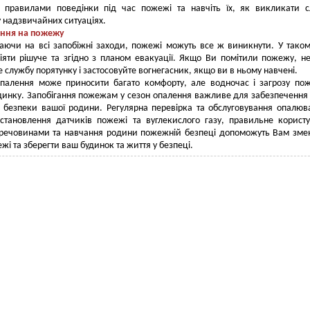
 правилами поведінки під час пожежі та навчіть їх, як викликати 
у надзвичайних ситуаціях.
ання на пожежу
ючи на всі запобіжні заходи, пожежі можуть все ж виникнути. У таком
яти рішуче та згідно з планом евакуації. Якщо Ви помітили пожежу, н
 службу порятунку і застосовуйте вогнегасник, якщо ви в ньому навчені.
опалення може приносити багато комфорту, але водночас і загрозу по
инку. Запобігання пожежам у сезон опалення важливе для забезпечення
 безпеки вашої родини. Регулярна перевірка та обслуговування опалюв
встановлення датчиків пожежі та вуглекислого газу, правильне корист
речовинами та навчання родини пожежній безпеці допоможуть Вам зм
жі та зберегти ваш будинок та життя у безпеці.