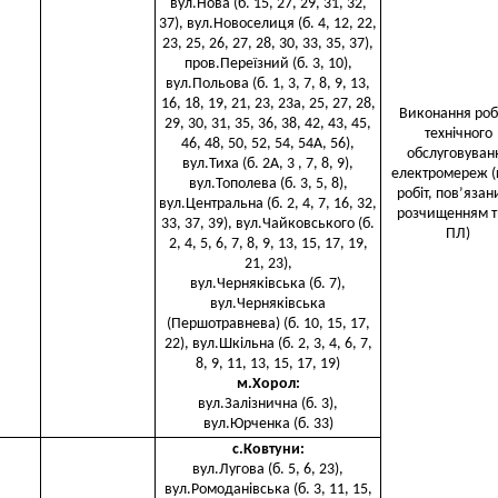
вул.Нова (б. 15, 27, 29, 31, 32,
37), вул.Новоселиця (б. 4, 12, 22,
23, 25, 26, 27, 28, 30, 33, 35, 37),
пров.Переїзний (б. 3, 10),
вул.Польова (б. 1, 3, 7, 8, 9, 13,
16, 18, 19, 21, 23, 23а, 25, 27, 28,
Виконання робі
29, 30, 31, 35, 36, 38, 42, 43, 45,
технічного
46, 48, 50, 52, 54, 54А, 56),
обслуговуван
вул.Тиха (б. 2А, 3 , 7, 8, 9),
електромереж (
вул.Тополева (б. 3, 5, 8),
робіт, пов’язан
вул.Центральна (б. 2, 4, 7, 16, 32,
розчищенням т
33, 37, 39), вул.Чайковського (б.
ПЛ)
2, 4, 5, 6, 7, 8, 9, 13, 15, 17, 19,
21, 23),
вул.Черняківська (б. 7),
вул.Черняківська
(Першотравнева) (б. 10, 15, 17,
22), вул.Шкільна (б. 2, 3, 4, 6, 7,
8, 9, 11, 13, 15, 17, 19)
м.Хорол
:
вул.Залізнична (б. 3),
вул.Юрченка (б. 33)
с.Ковтуни
:
вул.Лугова (б. 5, 6, 23),
вул.Ромоданівська (б. 3, 11, 15,