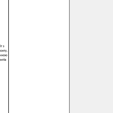
т з
онту,
ічною
нтів