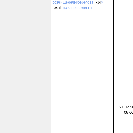
розчищенням
берегова
(крі
м
техні
чного
проведення
21.07.2
08:0