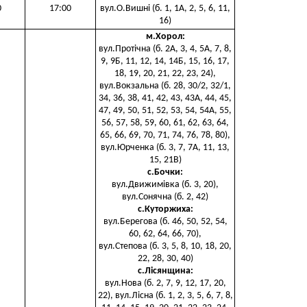
0
17:00
вул.О.Вишні (б. 1, 1А, 2, 5, 6, 11,
16)
м.Хорол
:
вул.Протічна (б. 2А, 3, 4, 5А, 7, 8,
9, 9Б, 11, 12, 14, 14Б, 15, 16, 17,
18, 19, 20, 21, 22, 23, 24),
вул.Вокзальна (б. 28, 30/2, 32/1,
34, 36, 38, 41, 42, 43, 43А, 44, 45,
47, 49, 50, 51, 52, 53, 54, 54А, 55,
56, 57, 58, 59, 60, 61, 62, 63, 64,
65, 66, 69, 70, 71, 74, 76, 78, 80),
вул.Юрченка (б. 3, 7, 7А, 11, 13,
15, 21В)
с.Бочки
:
вул.Движимівка (б. 3, 20),
вул.Сонячна (б. 2, 42)
с.Куторжиха
:
вул.Берегова (б. 46, 50, 52, 54,
60, 62, 64, 66, 70),
вул.Степова (б. 3, 5, 8, 10, 18, 20,
22, 28, 30, 40)
с.Лісянщина
:
вул.Нова (б. 2, 7, 9, 12, 17, 20,
22), вул.Лісна (б. 1, 2, 3, 5, 6, 7, 8,