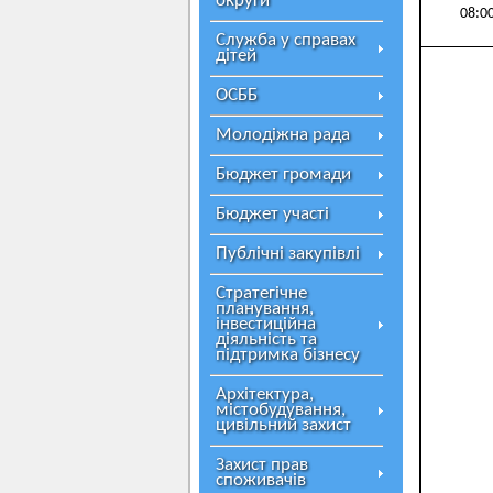
округи
08:0
Служба у справах
дітей
ОСББ
Молодіжна рада
Бюджет громади
Бюджет участі
Публічні закупівлі
Стратегічне
планування,
інвестиційна
діяльність та
підтримка бізнесу
Архітектура,
містобудування,
цивільний захист
Захист прав
споживачів