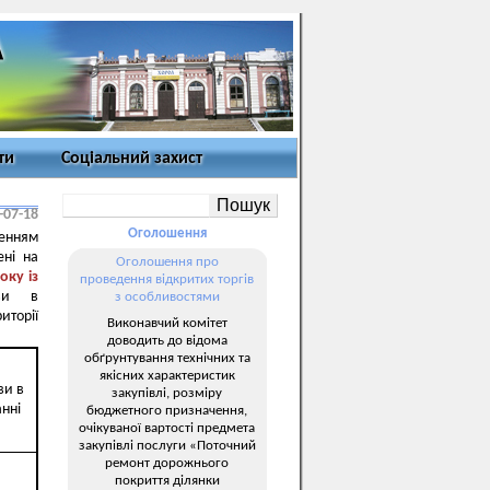
ти
Соціальний захист
-07-18
Оголошення
енням
ені на
Оголошення про
оку із
проведення відкритих торгів
рви в
з особливостями
торії
Виконавчий комітет
доводить до відома
обґрунтування технічних та
якісних характеристик
ви в
закупівлі, розміру
нні
бюджетного призначення,
очікуваної вартості предмета
закупівлі послуги «Поточний
ремонт дорожнього
покриття ділянки