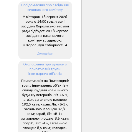
Повідомлення про засідання
виконавчого комітету
У вівторок, 18 серпня 2026
року о 14:00 год., у залі
засідань Хорольської міської
ради відбудеться 18 чергове
засідання виконавчого
комітету за адресою:
м.Хорол, вул.Соборності, 4
Докладніше
Оголошення про аукціон з
приватизації групи
інвентарних об’єктів
Приватизація на Полтавщині:
група інвентарних об’єктів у
складі: будівля колишнього
будинку ветеранів, Літ. «А-1,
а, а1», загальною площею
192,5 кв.м; кухня, Літ. «Б-1»,
загальною площею 37,8
кв.м; сарай, Літ. «В-1»,
загальною площею 8,6 кв.м;
погріб, Літ. «Г», загальною
площею 8,5 кв.м; колодязь