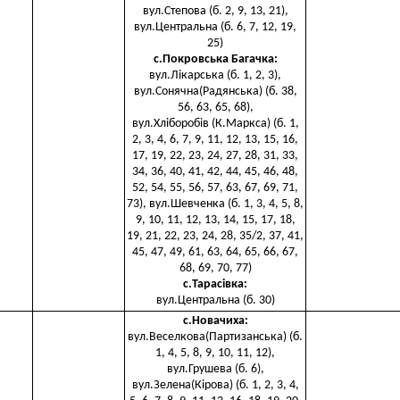
вул.Степова (б. 2, 9, 13, 21),
вул.Центральна (б. 6, 7, 12, 19,
25)
с.Покровська Багачка
:
вул.Лікарська (б. 1, 2, 3),
вул.Сонячна(Радянська) (б. 38,
56, 63, 65, 68),
вул.Хліборобів (К.Маркса) (б. 1,
2, 3, 4, 6, 7, 9, 11, 12, 13, 15, 16,
17, 19, 22, 23, 24, 27, 28, 31, 33,
34, 36, 40, 41, 42, 44, 45, 46, 48,
52, 54, 55, 56, 57, 63, 67, 69, 71,
73), вул.Шевченка (б. 1, 3, 4, 5, 8,
9, 10, 11, 12, 13, 14, 15, 17, 18,
19, 21, 22, 23, 24, 28, 35/2, 37, 41,
45, 47, 49, 61, 63, 64, 65, 66, 67,
68, 69, 70, 77)
с.Тарасівка
:
вул.Центральна (б. 30)
с.Новачиха
:
вул.Веселкова(Партизанська) (б.
1, 4, 5, 8, 9, 10, 11, 12),
вул.Грушева (б. 6),
вул.Зелена(Кірова) (б. 1, 2, 3, 4,