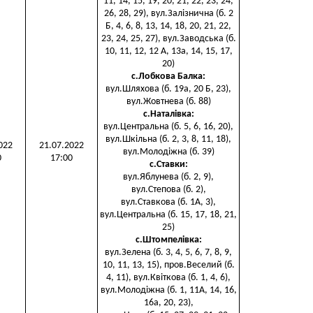
11, 14, 15, 19, 20, 21, 22, 23, 24,
26, 28, 29), вул.Залізнична (б. 2
Б, 4, 6, 8, 13, 14, 18, 20, 21, 22,
23, 24, 25, 27), вул.Заводська (б.
10, 11, 12, 12 А, 13а, 14, 15, 17,
20)
с.Лобкова Балка
:
вул.Шляхова (б. 19а, 20 Б, 23),
вул.Жовтнева (б. 88)
с.Наталівка
:
вул.Центральна (б. 5, 6, 16, 20),
вул.Шкільна (б. 2, 3, 8, 11, 18),
022
21.07.2022
вул.Молодіжна (б. 39)
0
17:00
с.Ставки
:
вул.Яблунева (б. 2, 9),
вул.Степова (б. 2),
вул.Ставкова (б. 1А, 3),
вул.Центральна (б. 15, 17, 18, 21,
25)
с.Штомпелівка
:
вул.Зелена (б. 3, 4, 5, 6, 7, 8, 9,
10, 11, 13, 15), пров.Веселий (б.
4, 11), вул.Квіткова (б. 1, 4, 6),
вул.Молодіжна (б. 1, 11А, 14, 16,
16а, 20, 23),