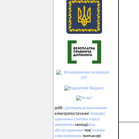
робі
т
центральна
виконання
електропостачанні
перерви
шевченка
степова
хорол
ремонтних
молоді
жна
обслуговування
пов’
язаних
електромереж
тимчасові