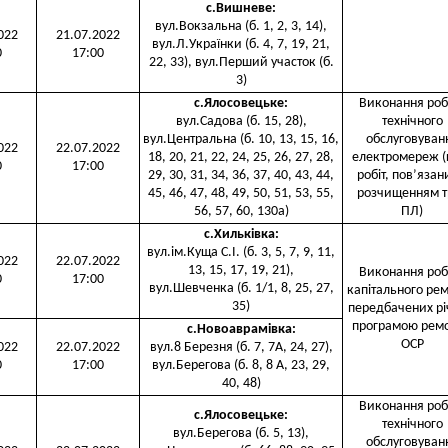
с.Вишневе
:
вул.Вокзальна (б. 1, 2, 3, 14),
022
21.07.2022
вул.Л.Українки (б. 4, 7, 19, 21,
0
17:00
22, 33), вул.Перший участок (б.
3)
с.Ялосовецьке
:
Виконання робі
вул.Садова (б. 15, 28),
технічного
вул.Центральна (б. 10, 13, 15, 16,
обслуговуван
022
22.07.2022
18, 20, 21, 22, 24, 25, 26, 27, 28,
електромереж (
0
17:00
29, 30, 31, 34, 36, 37, 40, 43, 44,
робіт, пов’язан
45, 46, 47, 48, 49, 50, 51, 53, 55,
розчищенням т
56, 57, 60, 130а)
ПЛ)
с.Хильківка
:
вул.ім.Куща С.І. (б. 3, 5, 7, 9, 11,
022
22.07.2022
13, 15, 17, 19, 21),
Виконання робі
0
17:00
вул.Шевченка (б. 1/1, 8, 25, 27,
капітального рем
35)
передбачених р
програмою ремо
с.Новоаврамівка
:
ОСР
022
22.07.2022
вул.8 Березня (б. 7, 7А, 24, 27),
0
17:00
вул.Берегова (б. 8, 8 А, 23, 29,
40, 48)
Виконання робі
с.Ялосовецьке
:
технічного
вул.Берегова (б. 5, 13),
обслуговуван