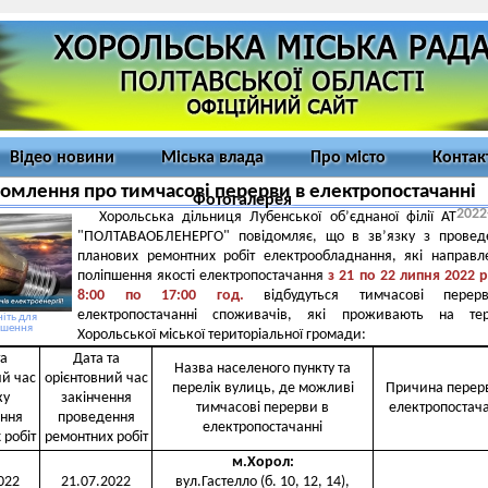
Відео новини
Міська влада
Про місто
Контак
омлення про тимчасові перерви в електропостачанні
Фотогалерея
2022
Хорольська дільниця Лубенської об’єднаної філії АТ
"ПОЛТАВАОБЛЕНЕРГО" повідомляє, що в зв’язку з провед
планових ремонтних робіт електрообладнання, які направл
поліпшення якості електропостачання
з
2
1 по 22
липня 2022 р
8:00 по 17:00 год.
відбудуться тимчасові пере
електропостачанні споживачів, які проживають на тери
іть для
ьшення
Хорольської міської територіальної громади:
та
Дата та
Назва населеного пункту та
ий час
орієнтовний час
перелік вулиць, де можливі
Причина перер
ку
закінчення
тимчасові перерви в
електропостача
ння
проведення
електропостачанні
 робіт
ремонтних робіт
м.Хорол
:
022
21.07.2022
вул.Гастелло (б. 10, 12, 14),