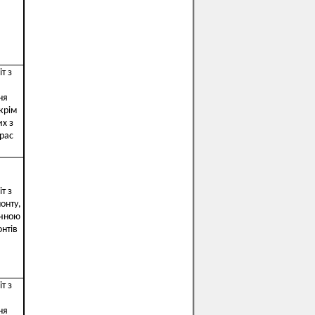
т з
ня
крім
их з
рас
т з
онту,
ічною
нтів
т з
ня