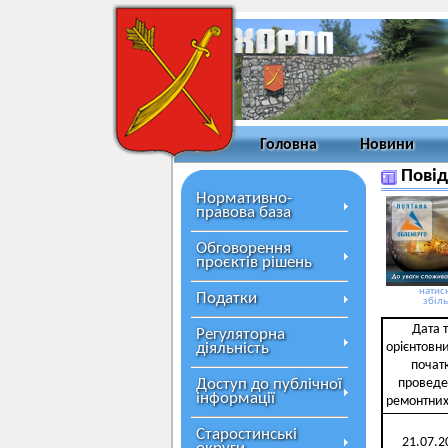
Головна
Новини
Повід
Нормативно-
правова база
Обговорення
проєктів рішень
натисн
Податки
збіл
Дата 
Регуляторна
діяльність
орієнтовн
почат
Доступ до публічної
проведе
інформації
ремонтних
Старостинські
21.07.2