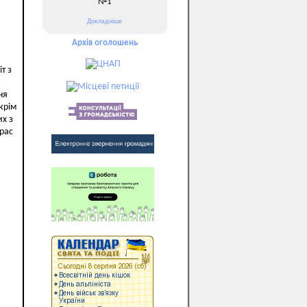
№1
Докладніше
Архів оголошень
т з
ня
крім
их з
рас