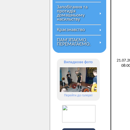
Запобігання та
протидія
домашньому
насильству
Краєзнавство
ПАМ’ЯТАЄМО.
ПЕРЕМАГАЄМО.
21.07.2
Випадкове фото
08:0
Перейти до галереї