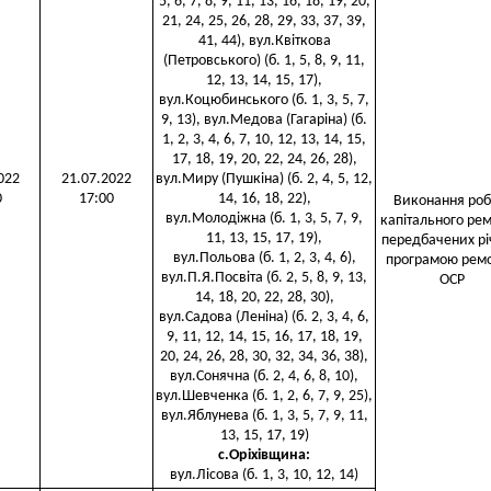
5, 6, 7, 8, 9, 11, 13, 16, 18, 19, 20,
21, 24, 25, 26, 28, 29, 33, 37, 39,
41, 44), вул.Квіткова
(Петровського) (б. 1, 5, 8, 9, 11,
12, 13, 14, 15, 17),
вул.Коцюбинського (б. 1, 3, 5, 7,
9, 13), вул.Медова (Гагаріна) (б.
1, 2, 3, 4, 6, 7, 10, 12, 13, 14, 15,
17, 18, 19, 20, 22, 24, 26, 28),
022
21.07.2022
вул.Миру (Пушкіна) (б. 2, 4, 5, 12,
0
17:00
14, 16, 18, 22),
Виконання робі
вул.Молодіжна (б. 1, 3, 5, 7, 9,
капітального рем
11, 13, 15, 17, 19),
передбачених р
вул.Польова (б. 1, 2, 3, 4, 6),
програмою ремо
вул.П.Я.Посвіта (б. 2, 5, 8, 9, 13,
ОСР
14, 18, 20, 22, 28, 30),
вул.Садова (Леніна) (б. 2, 3, 4, 6,
9, 11, 12, 14, 15, 16, 17, 18, 19,
20, 24, 26, 28, 30, 32, 34, 36, 38),
вул.Сонячна (б. 2, 4, 6, 8, 10),
вул.Шевченка (б. 1, 2, 6, 7, 9, 25),
вул.Яблунева (б. 1, 3, 5, 7, 9, 11,
13, 15, 17, 19)
с.Оріхівщина
:
вул.Лісова (б. 1, 3, 10, 12, 14)