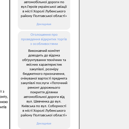
автомобільної дороги по
вул.Героїв української авіації
в місті Хоролі Лубенського
району Полтавської області»
Докладніше
Оголошення про
проведення відкритих торгів
з особливостями
Виконавчий комітет
доводить до відома
обґрунтування технічних та
якісних характеристик
закупівлі, розміру
бюджетного призначення,
очікуваної вартості предмета
закупівлі послуги «Поточний
ремонт дорожнього
т з
покриття ділянки
онту,
автомобільної дороги від
вул. Шевченка до вул.
чною
Київська по вул. Соборності
нтів
в місті Хоролі Лубенського
району Полтавської області»
Докладніше