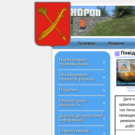
Головна
Новини
Повід
Нормативно-
правова база
Обговорення
проєктів рішень
натисн
Податки
збіл
Дата т
Регуляторна
діяльність
орієнтов
час поча
Доступ до публічної
проведе
інформації
ремонтн
робіт
Старостинські