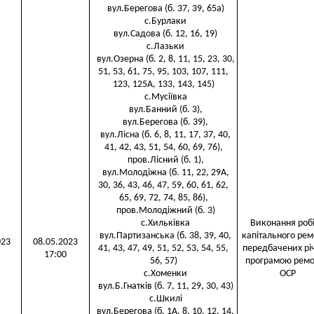
вул.Берегова (б. 37, 39, 65а)
с.Бурлаки
вул.Садова (б. 12, 16, 19)
с.Лазьки
вул.Озерна (б. 2, 8, 11, 15, 23, 30,
51, 53, 61, 75, 95, 103, 107, 111,
123, 125А, 133, 143, 145)
с.Мусіївка
вул.Банний (б. 3),
вул.Берегова (б. 39),
вул.Лісна (б. 6, 8, 11, 17, 37, 40,
41, 42, 43, 51, 54, 60, 69, 76),
пров.Лісний (б. 1),
вул.Молодіжна (б. 11, 22, 29А,
30, 36, 43, 46, 47, 59, 60, 61, 62,
65, 69, 72, 74, 85, 86),
пров.Молодіжний (б. 3)
с.Хильківка
Виконання робі
вул.Партизанська (б. 38, 39, 40,
капітального рем
023
08.05.2023
41, 43, 47, 49, 51, 52, 53, 54, 55,
передбачених рі
17:00
56, 57)
програмою ремо
с.Хоменки
ОСР
вул.Б.Гнатків (б. 7, 11, 29, 30, 43)
с.Шкилі
вул.Берегова (б. 1А, 8, 10, 12, 14,