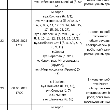
вул.Небесної Сотні (Леніна) (б. 59,
розчищенням тра
61)
м.Хорол
вул.Крилова (б. 1/1),
вул.Миргородська (б. 2/10, 3, 4,
5, 6, 7, 8, 9, 11, 12, 13, 14, 14а, 15,
17, 18, 20, 23, 27),
Виконання робі
вул.Набережна (б. 2/3, 3, 4, 5, 7,
технічного
8, 9, 10, 11, 12, 13, 14, 15, 17/1),
023
08.05.2023
обслуговуван
вул.Небесної Сотні (б. 4, 5/2, 6, 7,
17:00
електромереж (
8, 9, 11)
робіт, пов’язани
м.Хорол
розчищенням тра
вул.Берегова (б. 3/1),
м. Хорол, вул. Миргородська
(Фрунзе),
вул.Миргородська (Фрунзе) (б.
16)
Виконання робі
с.В`язівок
технічного
вул.Польова (б. 11, 13),
023
08.05.2023
обслуговуван
вул.Степова (б. 7)
17:00
електромереж (
с.Хильківка
робіт, пов’язани
вул.Шевченка (б. 18)
розчищенням тра
м.Хорол