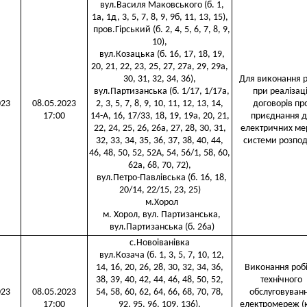
вул.Василя Маковського (б. 1,
1а, 1д, 3, 5, 7, 8, 9, 9б, 11, 13, 15),
пров.Гірський (б. 2, 4, 5, 6, 7, 8, 9,
10),
вул.Козацька (б. 16, 17, 18, 19,
20, 21, 22, 23, 25, 27, 27а, 29, 29а,
30, 31, 32, 34, 36),
Для виконання р
вул.Партизанська (б. 1/17, 1/17а,
при реалізаці
023
08.05.2023
2, 3, 5, 7, 8, 9, 10, 11, 12, 13, 14,
договорів пр
17:00
14-А, 16, 17/33, 18, 19, 19а, 20, 21,
приєднання д
22, 24, 25, 26, 26а, 27, 28, 30, 31,
електричних м
32, 33, 34, 35, 36, 37, 38, 40, 44,
системи розпод
46, 48, 50, 52, 52А, 54, 56/1, 58, 60,
62а, 68, 70, 72),
вул.Петро-Павлівська (б. 16, 18,
20/14, 22/15, 23, 25)
м.Хорол
м. Хорол, вул. Партизанська,
вул.Партизанська (б. 26а)
с.Новоіванівка
вул.Козача (б. 1, 3, 5, 7, 10, 12,
14, 16, 20, 26, 28, 30, 32, 34, 36,
Виконання робі
38, 39, 40, 42, 44, 46, 48, 50, 52,
технічного
023
08.05.2023
54, 58, 60, 62, 64, 66, 68, 70, 78,
обслуговуван
17:00
92, 95, 96, 109, 136),
електромереж (