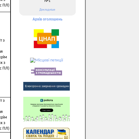
№1
с ПЛ)
Докладніше
Архів оголошень
т з
ня
крім
х з
с ПЛ)
т з
ня
крім
х з
с ПЛ)