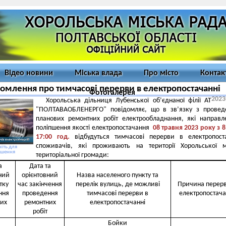
Відео новини
Міська влада
Про місто
Контак
омлення про тимчасові перерви в електропостачанні
Фотогалерея
2023
Хорольська дільниця Лубенської об’єднаної філії АТ
"ПОЛТАВАОБЛЕНЕРГО" повідомляє, що в зв’язку з провед
планових ремонтних робіт електрообладнання, які направл
поліпшення якості електропостачання
08
травня 2023 року
з 8
17
:00 год.
відбудуться тимчасові перерви в електропост
споживачів, які проживають на території Хорольської м
іть для
ьшення
територіальної громади:
а
Дата та
ний
орієнтовний
Назва населеного пункту та
тку
час закінчення
перелік вулиць, де можливі
Причина перерв
ння
проведення
тимчасові перерви в
електропостача
их
ремонтних
електропостачанні
робіт
Бойки