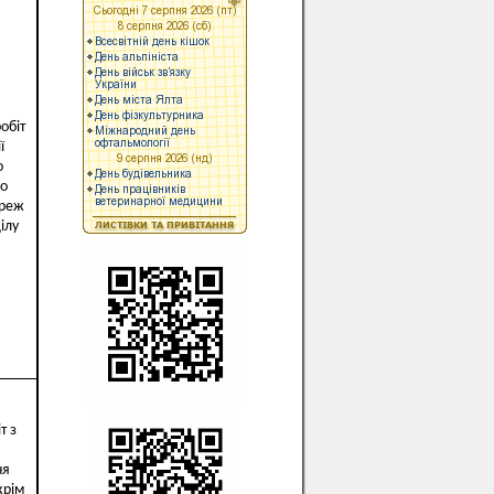
обіт
ї
о
о
ереж
ілу
т з
ня
крім