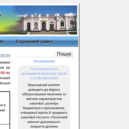
ти
Соціальний захист
-05-03
Оголошення
енням
ені на
Оголошення про
:00 по
проведення відкритих торгів
ачанні
з особливостями
іської
Виконавчий комітет
доводить до відома
обґрунтування технічних та
якісних характеристик
закупівлі, розміру
и в
бюджетного призначення,
нні
очікуваної вартості предмета
закупівлі послуги «Поточний
ремонт дорожнього
покриття ділянки