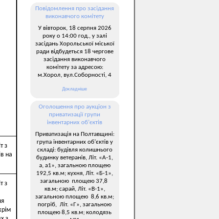
Повідомлення про засідання
виконавчого комітету
У вівторок, 18 серпня 2026
року о 14:00 год., у залі
засідань Хорольської міської
ради відбудеться 18 чергове
засідання виконавчого
комітету за адресою:
м.Хорол, вул.Соборності, 4
Докладніше
Оголошення про аукціон з
приватизації групи
інвентарних об’єктів
Приватизація на Полтавщині:
група інвентарних об’єктів у
т з
складі: будівля колишнього
в на
будинку ветеранів, Літ. «А-1,
а, а1», загальною площею
192,5 кв.м; кухня, Літ. «Б-1»,
загальною площею 37,8
т з
кв.м; сарай, Літ. «В-1»,
загальною площею 8,6 кв.м;
ня
погріб, Літ. «Г», загальною
крім
площею 8,5 кв.м; колодязь
х з