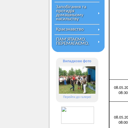
Запобігання та
протидія
домашньому
насильству
Краєзнавство
ПАМ’ЯТАЄМО.
ПЕРЕМАГАЄМО.
Випадкове фото
08.05.2
08:30
Перейти до галереї
08.05.2
08:00