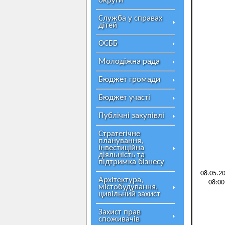
округи
Служба у справах
дітей
ОСББ
Молодіжна рада
Бюджет громади
Бюджет участі
Публічні закупівлі
Стратегічне
планування,
інвестиційна
діяльність та
підтримка бізнесу
08.05.2
Архітектура,
08:00
містобудування,
цивільний захист
Захист прав
споживачів