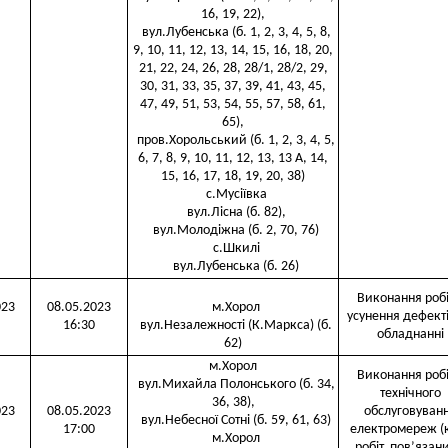
16, 19, 22),
вул.Лубенська (б. 1, 2, 3, 4, 5, 8,
9, 10, 11, 12, 13, 14, 15, 16, 18, 20,
21, 22, 24, 26, 28, 28/1, 28/2, 29,
30, 31, 33, 35, 37, 39, 41, 43, 45,
47, 49, 51, 53, 54, 55, 57, 58, 61,
65),
пров.Хорольський (б. 1, 2, 3, 4, 5,
6, 7, 8, 9, 10, 11, 12, 13, 13 А, 14,
15, 16, 17, 18, 19, 20, 38)
с.Мусіївка
вул.Лісна (б. 82),
вул.Молодіжна (б. 2, 70, 76)
с.Шкилі
вул.Лубенська (б. 26)
Виконання робі
023
08.05.2023
м.Хорол
усунення дефекті
16:30
вул.Незалежності (К.Маркса) (б.
обладнанні
62)
м.Хорол
Виконання робі
вул.Михайла Полонського (б. 34,
технічного
36, 38),
023
08.05.2023
обслуговуван
вул.Небесної Сотні (б. 59, 61, 63)
17:00
електромереж (
м.Хорол
робіт, пов’язани