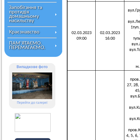
Запобігання та
вул.Гру
протидія
домашньому
насильству
вул.Лер
1туп.
Краєзнавство
02.03.2023
02.03.2023
09:00
16:00
тупи
ПАМ’ЯТАЄМО.
вул.Л
ПЕРЕМАГАЄМО.
вул.То
м.
Випадкове фото
пров.1
27, 28, 
45,
вул.Б
Перейти до галереї
вул.Ка
вул.Ки
пров.К
4, 5, 6,