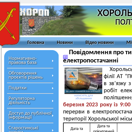
Головна
Новини
Відео новини
Мі
Повідомлення про ти
Нормативно-
електропостачанні
правова база
Хорольс
Обговорення
філії АТ 
проєктів рішень
в зв’язку
Податки
робіт еле
натисніть для
поліпшен
Регуляторна
збільшення
діяльність
березня 2023
року із
9
:0
перерви в електропостача
Доступ до публічної
інформації
території Хорольської місь
Дата та
Старостинські
Дата та
орієнтовний