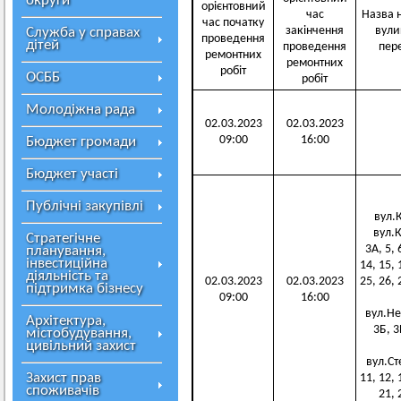
округи
орієнтовний
час
Назва н
час початку
закінчення
вули
Служба у справах
проведення
дітей
проведення
пер
ремонтних
ремонтних
робіт
ОСББ
робіт
Молодіжна рада
02.03.2023
02.03.2023
09:00
16:00
Бюджет громади
Бюджет участі
Публічні закупівлі
вул.К
вул.К
Стратегічне
3А, 5, 
планування,
інвестиційна
14, 15, 
діяльність та
02.03.2023
02.03.2023
25, 26, 
підтримка бізнесу
09:00
16:00
вул.Нек
Архітектура,
3Б, 3В
містобудування,
цивільний захист
вул.Сте
Захист прав
11, 12, 
споживачів
21, 