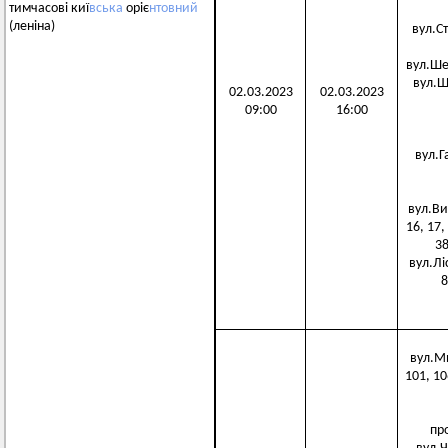
тимчасові киї
вська
оріє
нтовний
(леніна)
вул.Сте
вул.Шев
вул.Шк
02.03.2023
02.03.2023
09:00
16:00
вул.Га
вул.Виш
16, 17, 
38
вул.Ліс
8
вул.Ми
101, 10
про