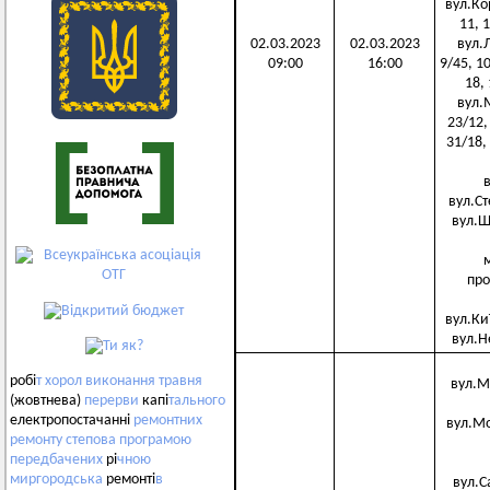
вул.Коро
11, 1
02.03.2023
02.03.2023
вул.Лу
09:00
16:00
9/45, 10
18, 
вул.М
23/12, 
31/18, 
в
вул.Сте
вул.Шо
м
пров
вул.Киї
вул.Не
робі
т
хорол
виконання
травня
вул.Ми
(жовтнева)
перерви
капі
тального
електропостачанні
ремонтних
вул.Мол
ремонту
степова
програмою
передбачених
рі
чною
миргородська
ремонті
в
вул.Сад