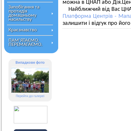
можна в ЦНАП або Дія.Цен
Запобігання та
Найближчий від Вас ЦН
протидія
домашньому
Платформа Центрів - Мапа
насильству
залишити і відгук про його
Краєзнавство
ПАМ’ЯТАЄМО.
ПЕРЕМАГАЄМО.
Випадкове фото
Перейти до галереї