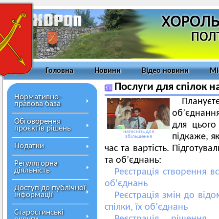
Головна
Новини
Відео новини
Мі
Послуги для спілок на
Нормативно-
Плануєт
правова база
об’єднання
Обговорення
для цього
проєктів рішень
натисніть для
підкаже, я
збільшення
Податки
час та вартість. Підготувал
та об’єднань:
Регуляторна
діяльність
Реєстрація створення вс
об’єднань
Доступ до публічної
інформації
Реєстрація змін до відо
спілки, їх об’єднань
Старостинські