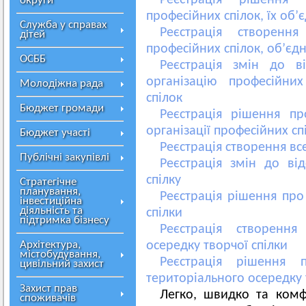
Реєстрація рішення 
округи
професійних спілок, їх об’
Служба у справах
Реєстрація створення
дітей
професійних спілок, об’єд
ОСББ
Реєстрація змін до в
організацію професійни
Молодіжна рада
спілок
Бюджет громади
Реєстрація рішення пр
організації професійних сп
Бюджет участі
Реєстрація створення все
Публічні закупівлі
Реєстрація змін до ві
спілку
Стратегічне
планування,
Реєстрація рішення про
інвестиційна
діяльність та
спілки
підтримка бізнесу
Реєстрація створення
Архітектура,
осередку творчої спілки
містобудування,
Реєстрація рішення 
цивільний захист
територіального осередку 
Захист прав
Легко, швидко та ком
споживачів