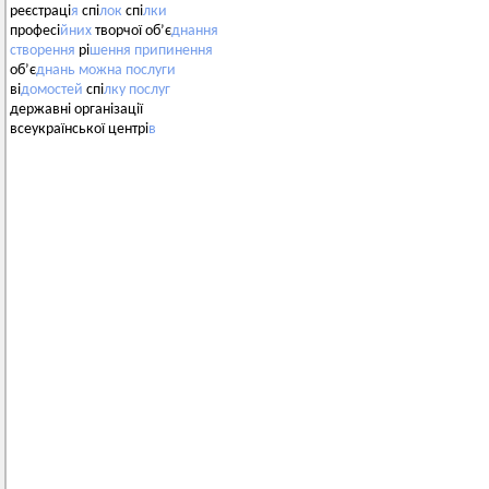
реєстраці
я
спі
лок
спі
лки
професі
йних
творчої об’є
днання
створення
рі
шення
припинення
об’є
днань
можна
послуги
ві
домостей
спі
лку
послуг
державні організації
всеукраїнської центрі
в