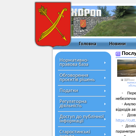
Головна
Новини
Послу
Нормативно-
правова база
Обговорення
проєктів рішень
натисн
збіл
Податки
- Пере
небезпечни
Регуляторна
- Анулю
діяльність
відходів а
- Дозв
Доступ до публічної
інформації
https://cut
- Дозві
Старостинські
параметри 