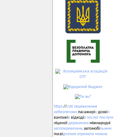
https
//
cutt
перевезення
небезпечних
пасажирі
в
дозві
л
вантажі
в
відході
в
послуг
послуги
ліцензії
державних
міжнародні
автоперевезень
автомобі
льним
посві
дчення
отримати
можна