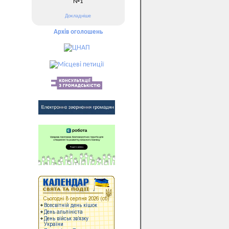
№1
Докладніше
Архів оголошень