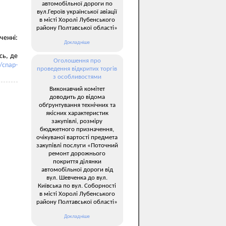
автомобільної дороги по
вул.Героїв української авіації
в місті Хоролі Лубенського
району Полтавської області»
енні:
Докладніше
сь, де
Оголошення про
a/cnap-
проведення відкритих торгів
з особливостями
Виконавчий комітет
доводить до відома
обґрунтування технічних та
якісних характеристик
закупівлі, розміру
бюджетного призначення,
очікуваної вартості предмета
закупівлі послуги «Поточний
ремонт дорожнього
покриття ділянки
автомобільної дороги від
вул. Шевченка до вул.
Київська по вул. Соборності
в місті Хоролі Лубенського
району Полтавської області»
Докладніше