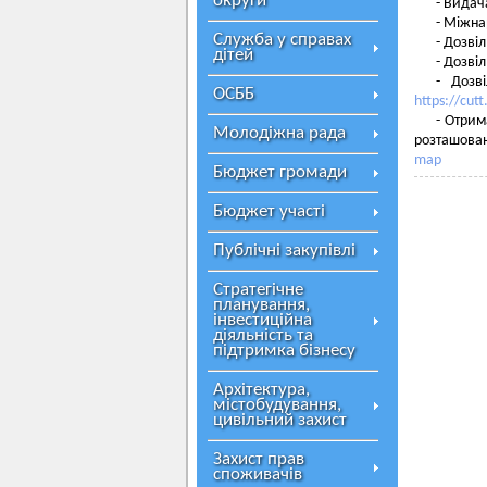
округи
- Видач
- Міжна
Служба у справах
- Дозві
дітей
- Дозві
- Дозв
ОСББ
https://cut
- Отрим
Молодіжна рада
розташова
map
Бюджет громади
Бюджет участі
Публічні закупівлі
Стратегічне
планування,
інвестиційна
діяльність та
підтримка бізнесу
Архітектура,
містобудування,
цивільний захист
Захист прав
споживачів