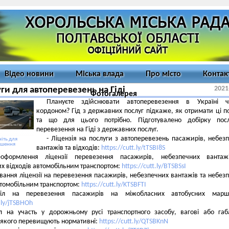
Відео новини
Міська влада
Про місто
Контак
2021
ги для автоперевезень на Гіді
Фотогалерея
Плануєте здійснювати автоперевезення в Україні 
кордоном? Гід з державних послуг підкаже, як отримати ці п
та що для цього потрібно. Підготувалено добірку посл
перевезення на Гіді з державних послуг.
- Ліцензія на послуги з автоперевезень пасажирів, небез
іть для
ьшення
вантажів та відходів:
https://cutt.ly/tTSBI8S
оформлення ліцензії перевезення пасажирів, небезпечних вантаж
х відходів автомобільним транспортом:
https://cutt.ly/BTSBSsI
вання ліцензії на перевезення пасажирів, небезпечних вантажів та небез
втомобільним транспортом:
https://cutt.ly/KTSBFTI
іл на перевезення пасажирів на міжобласних автобусних маршр
t.ly/jTSBHOh
л на участь у дорожньому русі транспортного засобу, вагові або габ
якого перевищують нормативні:
https://cutt.ly/QTSBKnN