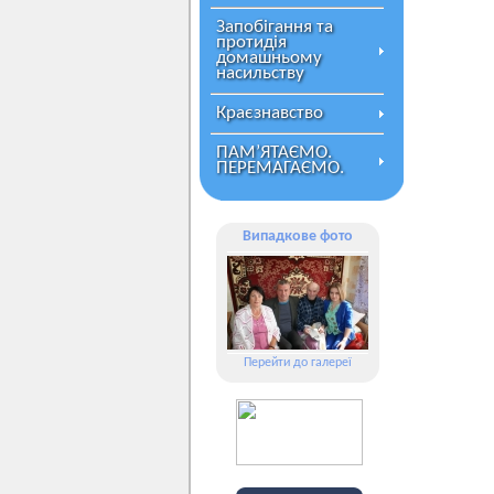
Запобігання та
протидія
домашньому
насильству
Краєзнавство
ПАМ’ЯТАЄМО.
ПЕРЕМАГАЄМО.
Випадкове фото
Перейти до галереї