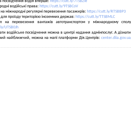
а посвідчення водія вперше:
https://cutt.ly/7TSBZle
родні водійські права:
https://cutt.ly/9TSBCoV
л на міжнародні регулярні перевезення пасажирів:
https://cutt.ly/RTSBBP3
л для проїзду територією іноземних держав:
https://cutt.ly/TTSBMLC
іл на перевезення вантажів автотранспортом у міжнародному сполуч
t.ly/UTSB0Jh
ати водійське посвідчення можна в центрі надання адмінпослуг. А дізнати
ний найближчий, можна на мапі платформи Дія.Центрів:
center.diia.gov.u