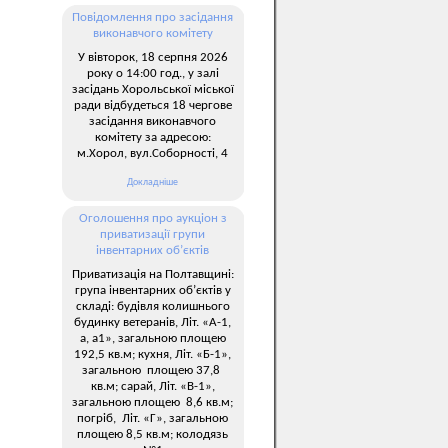
Повідомлення про засідання
виконавчого комітету
У вівторок, 18 серпня 2026
року о 14:00 год., у залі
засідань Хорольської міської
ради відбудеться 18 чергове
засідання виконавчого
комітету за адресою:
м.Хорол, вул.Соборності, 4
Докладніше
Оголошення про аукціон з
приватизації групи
інвентарних об’єктів
Приватизація на Полтавщині:
група інвентарних об’єктів у
складі: будівля колишнього
будинку ветеранів, Літ. «А-1,
а, а1», загальною площею
192,5 кв.м; кухня, Літ. «Б-1»,
загальною площею 37,8
кв.м; сарай, Літ. «В-1»,
загальною площею 8,6 кв.м;
погріб, Літ. «Г», загальною
площею 8,5 кв.м; колодязь