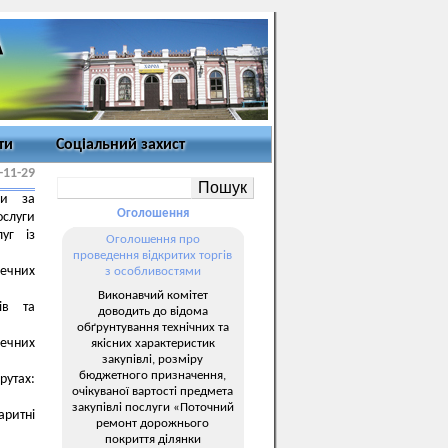
ти
Соціальний захист
-11-29
чи за
Оголошення
ослуги
уг із
Оголошення про
проведення відкритих торгів
печних
з особливостями
Виконавчий комітет
ів та
доводить до відома
обґрунтування технічних та
печних
якісних характеристик
закупівлі, розміру
бюджетного призначення,
утах:
очікуваної вартості предмета
закупівлі послуги «Поточний
аритні
ремонт дорожнього
покриття ділянки