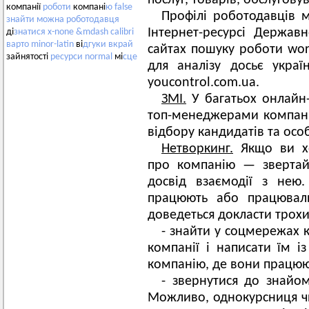
послуг, товарів, обслугову
компанії
роботи
компані
ю
false
Профілі роботодавців 
знайти
можна
роботодавця
Інтернет-ресурсі Держав
ді
знатися
x-none
&mdash
calibri
варто
minor-latin
ві
дгуки
вкрай
сайтах пошуку роботи work
зайнятості
ресурси
normal
мі
сце
для аналізу досьє украї
youcontrol.com.ua.
ЗМІ.
У багатьох онлайн-
топ-менеджерами компані
відбору кандидатів та осо
Нетворкинг.
Якщо ви хо
про компанію — звертай
досвід взаємодії з нею.
працюють або працювали
доведеться докласти трохи
- знайти у соцмережах к
компанії і написати їм і
компанію, де вони працюю
- звернутися до знайом
Можливо, однокурсниця чи 