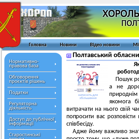
Головна
Новини
Відео новини
Мі
Полтавський обласни
Нормативно-
Я
правова база
роботод
Обговорення
Пошук р
проєктів рішень
а не доро
Податки
природнім
натисніть для
збільшення
якомога б
Регуляторна
діяльність
витрачати на нього свій ч
попросити вас розповісти
Доступ до публічної
інформації
співбесіду.
Адже йому важливо знат
Старостинські