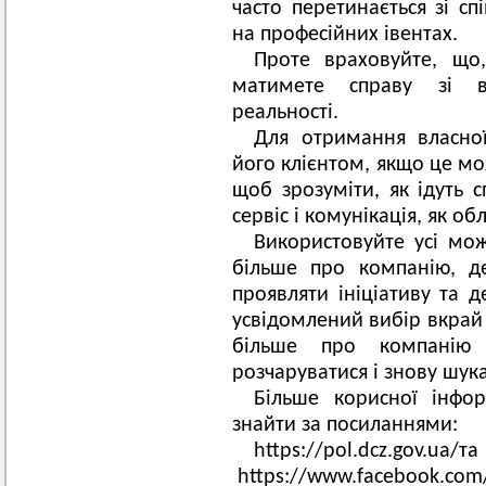
часто перетинається зі сп
на професійних івентах.
Проте враховуйте, що
матимете справу зі в
реальності.
Для отримання власно
його клієнтом, якщо це мо
щоб зрозуміти, як ідуть 
сервіс і комунікація, як о
Використовуйте усі мож
більше про компанію, д
проявляти ініціативу та д
усвідомлений вибір вкрай 
більше про компанію 
розчаруватися і знову шук
Більше корисної інфо
знайти за посиланнями:
https://pol.dcz.gov.ua/
та
https://www.facebook.com