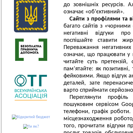
до зовнішніх ресурсів. 
означає «об’єктивний».
Сайти з профілями та в
багато сайтів з «чорними
негативні відгуки пр
поспішайте ставити жир
Переважання негативних
означає, що працювати у 
читайте суть претензій, 
пам’ятайте: як позитивні,
фейковими. Якщо відгук а
деталей, зате перенаси
варто сприймати серйозно
Переглянути профіль
пошуковим сервісом Googl
телефони, графік роботи. 
місцезнаходження роботод
того, прочитати відгуки п