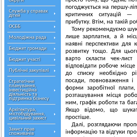
просто тому, що «дуже пот
округи
погоджується на першу-ліп
Служба у справах
критичних ситуацій —
дітей
прибутку. Втім, на такій р
ОСББ
Тому рекомендуємо шук
лише зарплатня, а й міс
Молодіжна рада
наявні перспективи для к
Бюджет громади
розвитку тощо. Для цьог
варто скласти чек-лист
Бюджет участі
відповідати робоче місце
Публічні закупівлі
до списку необхідно рі
посади, повноваження і 
Стратегічне
планування,
форми заробітної плати, 
інвестиційна
діяльність та
розташування місця робо
підтримка бізнесу
ним, графік роботи та баг
Архітектура,
Якщо відомо, що шукат
містобудування,
простіше.
цивільний захист
Далі, розглядаючи проп
Захист прав
інформацію та відгуки про
споживачів