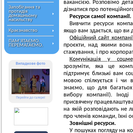
вакансією. Розповімо дет
Запобігання та
дізнатися про потенційног
протидія
домашньому
Ресурси самої компанії.
насильству
Вивчити ресурси компан
Краєзнавство
якщо вам здається, що ви д
Офіційний сайт компані
ПАМ’ЯТАЄМО.
проєкти, над якими вона 
ПЕРЕМАГАЄМО.
стажування, і про корпорат
Комунікація у соцме
Випадкове фото
зрозуміти, яка це ком
підтримує близькі вам со
мовою спілкується і чи 
знаємо, що для багатьо
вибору компанії). Іноді
Перейти до галереї
присвячену працевлаштуван
на якій розповідають не л
про членів команди, їхні оф
Зовнішні ресурси.
У пошуках погляду на ко