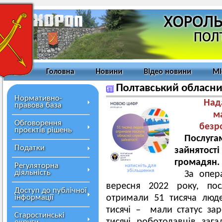
Головна
Новини
Відео новини
Мі
Полтавський обласни
Нормативно-
Н
ад
правова база
м
Обговорення
безро
проєктів рішень
Послуга
Податки
зайнятос
громадян.
Регуляторна
натисніть для
збільшення
діяльність
За опер
вересня 2022 року, пос
Доступ до публічної
інформації
отримали 51 тисяча люде
тисячі – мали статус зар
Старостинські