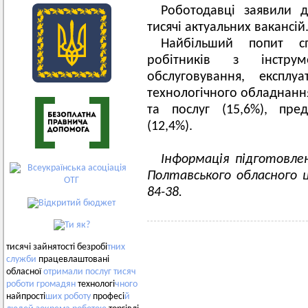
Роботодавці заявили д
тисячі актуальних вакансій
Найбільший попит спо
робітників з інстру
обслуговування, експл
технологічного обладнання
та послуг (15,6%), пре
(12,4%).
Інформація підготовле
Полтавського обласного ц
84-38.
тисячі зайнятості безробі
тних
служби
працевлаштовані
обласної
отримали
послуг
тисяч
роботи
громадян
технологі
чного
найпрості
ших
роботу
професі
й