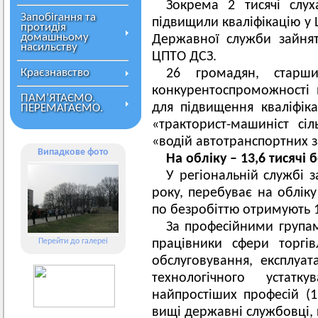
Зокрема 2 тисячі слух
Запобігання та
підвищили кваліфікацію у 
протидія
домашньому
Державної служби зайнят
насильству
ЦПТО ДСЗ.
Краєзнавство
26 громадян, старш
конкурентоспроможності 
ПАМ’ЯТАЄМО.
для підвищення кваліфіка
ПЕРЕМАГАЄМО.
«тракторист-машиніст сіл
«водій автотранспортних з
Випадкове фото
На обліку – 13,6 тисячі 
У регіональній службі з
року, перебуває на обліку
по безробіттю отримують 11
За професійними група
Перейти до галереї
працівники сфери торгів
обслуговування, експлуа
технологічного устат
найпростіших професій (13
вищі державні службовці, 