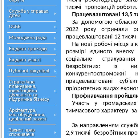
тисячі роботодавців заг
округи
тисячі пропозицій роботи.
Служба у справах
Працевлаштовані 13,5
дітей
За допомогою обласної 
ОСББ
2022 року отримали ро
працевлаштовані 12 тисяч 
Молодіжна рада
На нові робочі місця з
Бюджет громади
розмірі єдиного внеску
соціальне страхуван
Бюджет участі
безробітних: із н
Публічні закупівлі
конкурентоспроможн
працевлаштовані суб’є
Стратегічне
планування,
пріоритетних видах економ
інвестиційна
діяльність та
Профнавчання пройшли 
підтримка бізнесу
Участь у громадськи
Архітектура,
тимчасового характеру за 9
містобудування,
цивільний захист
За направленням служби 
Захист прав
2,9 тисячі безробітних пр
споживачів