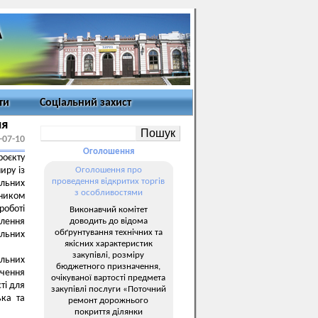
ти
Соціальний захист
ня
-07-10
Оголошення
оєкту
иру із
Оголошення про
проведення відкритих торгів
альних
з особливостями
ником
оботі
Виконавчий комітет
доводить до відома
илення
обґрунтування технічних та
альних
якісних характеристик
закупівлі, розміру
альних
бюджетного призначення,
ачення
очікуваної вартості предмета
ті для
закупівлі послуги «Поточний
ька та
ремонт дорожнього
покриття ділянки