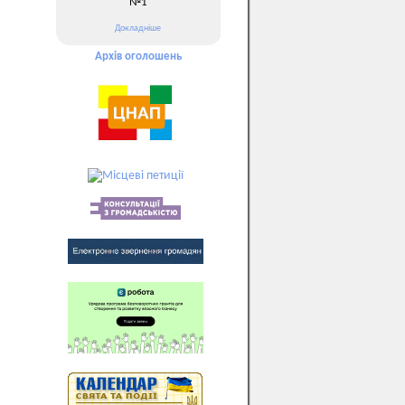
№1
Докладніше
Архів оголошень