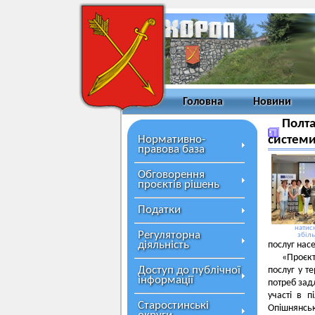
Головна
Новини
Полта
Нормативно-
системи
правова база
Обговорення
проєктів рішень
Податки
натисн
Регуляторна
збіл
діяльність
послуг нас
«Проєкт
Доступ до публічної
послуг у т
інформації
потреб зад
участі в п
Старостинські
Опішнянсь