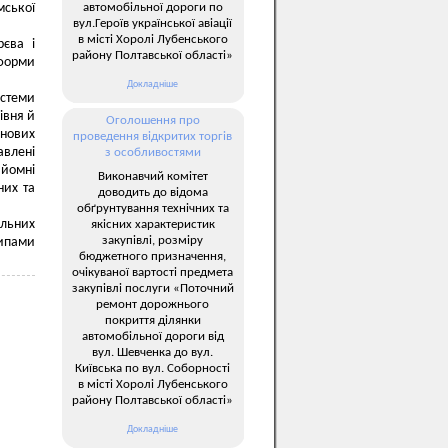
автомобільної дороги по
мської
вул.Героїв української авіації
в місті Хоролі Лубенського
рєва і
району Полтавської області»
еформи
Докладніше
истеми
івня й
Оголошення про
 нових
проведення відкритих торгів
авлені
з особливостями
ийомні
Виконавчий комітет
них та
доводить до відома
обґрунтування технічних та
альних
якісних характеристик
закупівлі, розміру
типами
бюджетного призначення,
очікуваної вартості предмета
закупівлі послуги «Поточний
ремонт дорожнього
покриття ділянки
автомобільної дороги від
вул. Шевченка до вул.
Київська по вул. Соборності
в місті Хоролі Лубенського
району Полтавської області»
Докладніше