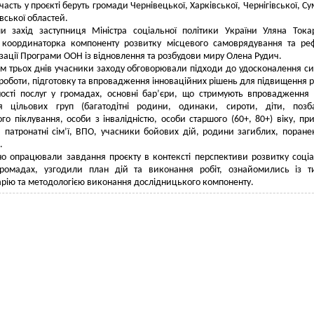
часть у проєкті беруть громади Чернівецької, Харківської, Чернігівської, Су
вської областей.
и захід заступниця Міністра соціальної політики України Уляна Тока
 координаторка компоненту розвитку місцевого самоврядування та р
зації Програми ООН із відновлення та розбудови миру Олена Рудич.
м трьох днів учасники заходу обговорювали підходи до удосконалення с
 роботи, підготовку та впровадження інноваційних рішень для підвищення р
ності послуг у громадах, основні барʼєри, що стримують впровадження
я цільових груп (багатодітні родини, одинаки, сироти, діти, позб
ого піклування, особи з інвалідністю, особи старшого (60+, 80+) віку, пр
Т, патронатні сім’ї, ВПО, учасники бойових дій, родини загиблих, поране
.
о опрацювали завдання проєкту в контексті перспективи розвитку соці
громадах, узгодили план дій та виконання робіт, ознайомились із 
арію та методологією виконання дослідницького компоненту.