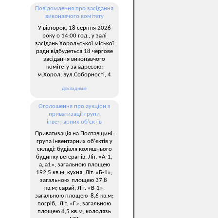
Повідомлення про засідання
виконавчого комітету
У вівторок, 18 серпня 2026
року о 14:00 год., у залі
засідань Хорольської міської
ради відбудеться 18 чергове
засідання виконавчого
комітету за адресою:
м.Хорол, вул.Соборності, 4
Докладніше
Оголошення про аукціон з
приватизації групи
інвентарних об’єктів
Приватизація на Полтавщині:
група інвентарних об’єктів у
складі: будівля колишнього
будинку ветеранів, Літ. «А-1,
а, а1», загальною площею
192,5 кв.м; кухня, Літ. «Б-1»,
загальною площею 37,8
кв.м; сарай, Літ. «В-1»,
загальною площею 8,6 кв.м;
погріб, Літ. «Г», загальною
площею 8,5 кв.м; колодязь