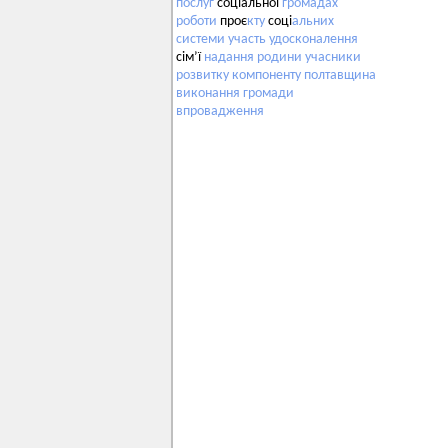
послуг
соціальної
громадах
роботи
проє
кту
соці
альних
системи
участь
удосконалення
сім’ї
надання
родини
учасники
розвитку
компоненту
полтавщина
виконання
громади
впровадження