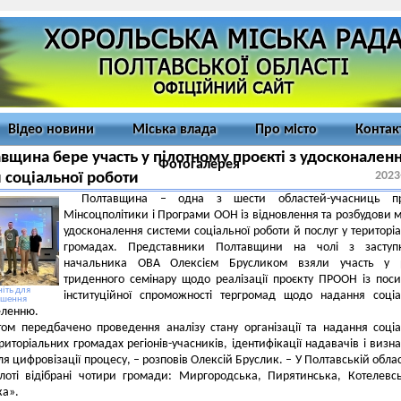
Відео новини
Міська влада
Про місто
Контак
вщина бере участь у пілотному проєкті з удосконален
Фотогалерея
2023
 соціальної роботи
Полтавщина – одна з шести областей-учасниць пр
Мінсоцполітики і Програми ООН із відновлення та розбудови м
удосконалення системи соціальної роботи й послуг у територі
громадах. Представники Полтавщини на чолі з заступ
начальника ОВА Олексієм Брусликом взяли участь у р
триденного семінару щодо реалізації проєкту ПРООН із пос
іть для
інституційної спроможності тергромад щодо надання соці
ьшення
еленню.
ом передбачено проведення аналізу стану організації та надання соці
ериторіальних громадах регіонів-учасників, ідентифікації надавачів і визн
ля цифровізації процесу, – розповів Олексій Бруслик. – У Полтавській облас
ілоті відібрані чотири громади: Миргородська, Пирятинська, Котелевс
ка».