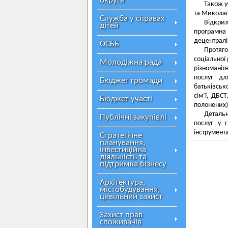
округи
Також у
та Миколаї
Служба у справах
Відкрил
дітей
програмна
децентралі
ОСББ
Протяго
соціальної
Молодіжна рада
різноманіт
послуг дл
Бюджет громади
батьківськ
сім’ї, ДБС
Бюджет участі
полонених)
Детальн
Публічні закупівлі
послуг у 
інструмент
Стратегічне
планування,
інвестиційна
діяльність та
підтримка бізнесу
Архітектура,
містобудування,
цивільний захист
Захист прав
споживачів