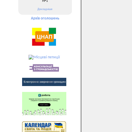
№1
Докладніше
Архів оголошень