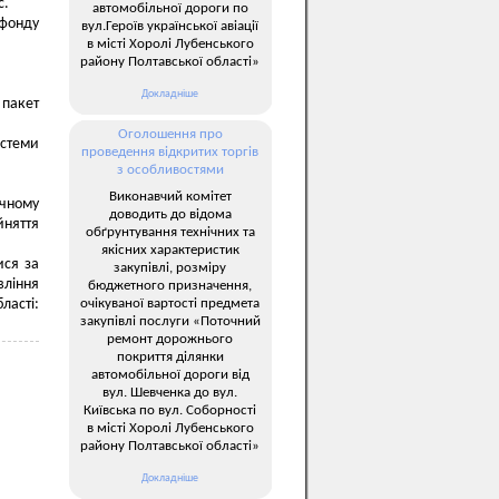
с.
автомобільної дороги по
 фонду
вул.Героїв української авіації
в місті Хоролі Лубенського
району Полтавської області»
Докладніше
 пакет
Оголошення про
истеми
проведення відкритих торгів
з особливостями
Виконавчий комітет
ичному
доводить до відома
няття
обґрунтування технічних та
якісних характеристик
ися за
закупівлі, розміру
вління
бюджетного призначення,
очікуваної вартості предмета
ласті:
закупівлі послуги «Поточний
ремонт дорожнього
покриття ділянки
автомобільної дороги від
вул. Шевченка до вул.
Київська по вул. Соборності
в місті Хоролі Лубенського
району Полтавської області»
Докладніше