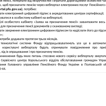
я пенсії, потерпати від незручностей і втрачати дорогоцінний особистий ча
о, щоб призначити пенсію через вебпортал електронних послуг Пенсійного
rtal.pfu.gov.ua)
, потрібно:
ати електронний цифровий підпис в акредитованих центрах сертифікації;
уватися в особистому кабінеті на вебпорталі;
ділі особистого кабінету «Заява на призначення пенсії» завантажити весь
 для призначення пенсії документів у сканованому вигляді;
сати звернення електронним цифровим підписом та надіслати його до підс
я»;
і потреби додавати протягом трьох місяців.
і технологічні системи Фонду відпрацьовуватимуть усе це в автомат
 користувачі вебпорталу будуть отримувати повідомлення про прий
 хід їх опрацювання і про призначену пенсію.
виникнення будь-яких питань стосовно нового сервісу вебпорталу звертат
Сервісного центру Хорольського відділу обслуговування громадян Упра
ання Головного управління Пенсійного Фонду України в Полтавській об
0-44.