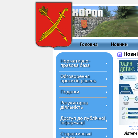
Головна
Новини
Новий
Нормативно-
правова база
Обговорення
проєктів рішень
Податки
Регуляторна
діяльність
Доступ до публічної
інформації
натисн
збіл
Старостинські
Відтеп