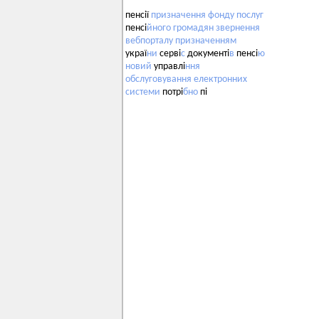
пенсії
призначення
фонду
послуг
пенсі
йного
громадян
звернення
вебпорталу
призначенням
украї
ни
серві
с
документі
в
пенсі
ю
новий
управлі
ння
обслуговування
електронних
системи
потрі
бно
пі