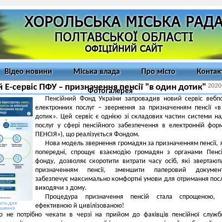
Відео новини
Міська влада
Про місто
Контак
2020
 Е-сервіс ПФУ – призначення пенсії "в один дотик"
Фотогалерея
Пенсійний Фонд України запровадив новий сервіс вебп
електронних послуг – звернення за призначенням пенсії «
дотик». Цей сервіс є однією зі складових частин системи н
послуг у сфері пенсійного забезпечення в електронній форм
ПЕНСІЯ»), що реалізується Фондом.
Нова модель звернення громадян за призначенням пенсії, як
попередні, спрощує взаємодію громадян з органами Пенс
фонду, дозволяє скоротити витрати часу осіб, які звертают
призначенням пенсії, зменшити паперовий документо
забезпечує максимально комфортні умови для отримання посл
виходячи з дому.
Процедура призначення пенсій стала спрощеною, 
іть для
ефективною й цивілізованою!
ьшення
ер не потрібно чекати в черзі на прийом до фахівців пенсійної служ