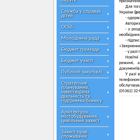
округи
призначенн
Для тог
Служба у справах
України
(po
дітей
- одерж
Авториз
ОСББ
- у роз
необхідних
Молодіжна рада
- підпи
«Зверненн
Бюджет громади
- у раз
Новітн
Бюджет участі
режимі, а
документів,
Публічні закупівлі
У разі 
телефоном 
Стратегічне
обслуговув
планування,
(05362) 32-
інвестиційна
діяльність та
підтримка бізнесу
Архітектура,
містобудування,
цивільний захист
Захист прав
споживачів