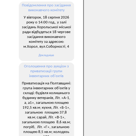
Повідомлення про засідання
виконавчого комітету
У вівторок, 18 серпня 2026
року о 14:00 год., у залі
засідань Хорольської міської
ради відбудеться 18 чергове
засідання виконавчого
комітету за адресою:
м.Хорол, вул.Соборності, 4
Докладніше
Оголошення про аукціон з
приватизації групи
інвентарних об’єктів
Приватизація на Полтавщині:
група інвентарних об’єктів у
складі: будівля колишнього
будинку ветеранів, Літ. «А-1,
а, а1», загальною площею
192,5 кв.м; кухня, Літ. «Б-1»,
загальною площею 37,8
кв.м; сарай, Літ. «В-1»,
загальною площею 8,6 кв.м;
погріб, Літ. «Г», загальною
площею 8,5 кв.м; колодязь