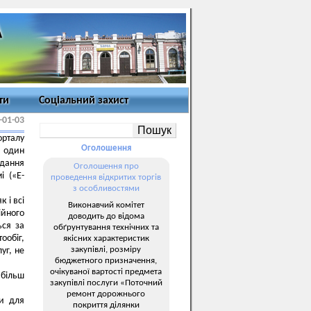
ти
Соціальний захист
-01-03
орталу
Оголошення
в один
адання
Оголошення про
і («Е-
проведення відкритих торгів
з особливостями
 і всі
Виконавчий комітет
ійного
доводить до відома
ься за
обґрунтування технічних та
обіг,
якісних характеристик
закупівлі, розміру
уг, не
бюджетного призначення,
очікуваної вартості предмета
більш
закупівлі послуги «Поточний
ремонт дорожнього
би для
покриття ділянки