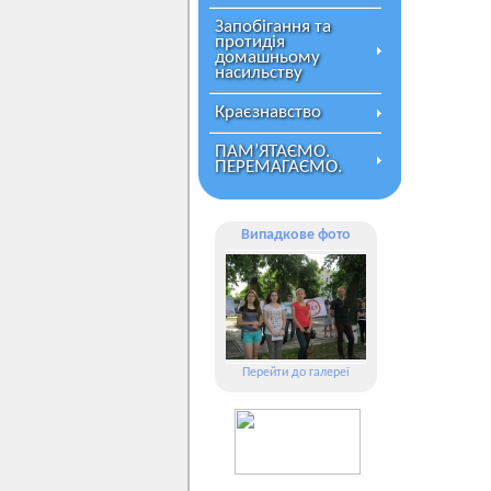
Запобігання та
протидія
домашньому
насильству
Краєзнавство
ПАМ’ЯТАЄМО.
ПЕРЕМАГАЄМО.
Випадкове фото
Перейти до галереї