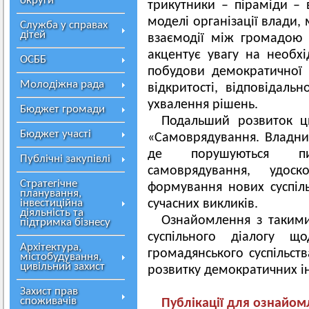
округи
трикутники – піраміди – 
моделі організації влади,
Служба у справах
дітей
взаємодії між громадою 
акцентує увагу на необхі
ОСББ
побудови демократичної 
Молодіжна рада
відкритості, відповідальн
ухвалення рішень.
Бюджет громади
Подальший розвиток ци
Бюджет участі
«Самоврядування. Владни
де порушуються пи
Публічні закупівлі
самоврядування, удос
Стратегічне
формування нових суспіл
планування,
інвестиційна
сучасних викликів.
діяльність та
Ознайомлення з таким
підтримка бізнесу
суспільного діалогу щ
Архітектура,
громадянського суспільст
містобудування,
цивільний захист
розвитку демократичних інс
Захист прав
споживачів
Публікації для ознайо