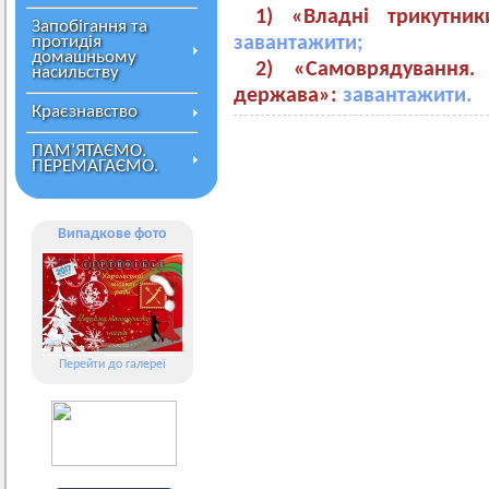
1) «Владні трикутни
Запобігання та
протидія
завантажити;
домашньому
2) «Самоврядування.
насильству
держава»:
завантажити.
Краєзнавство
ПАМ’ЯТАЄМО.
ПЕРЕМАГАЄМО.
Випадкове фото
Перейти до галереї