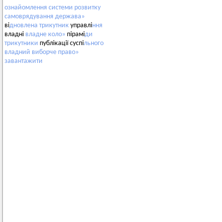
ознайомлення
системи
розвитку
самоврядування
держава»
ві
дновлена
трикутник
управлі
ння
владні
владне
коло»
пірамі
ди
трикутники
публікації суспі
льного
владний
виборче
право»
завантажити