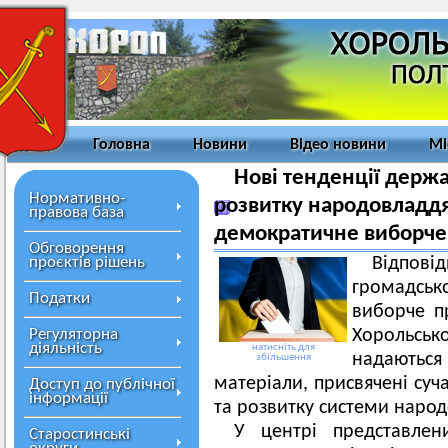
Головна
Новини
Відео новини
Мі
Нові тенденції держ
Нормативно-
розвитку народовладдя
правова база
демократичне виборче
Обговорення
проєктів рішень
Відпо
громадсько
Податки
виборче п
Регуляторна
Хорольськ
діяльність
натисніть для
надаютьс
збільшення
матеріали, присвячені су
Доступ до публічної
інформації
та розвитку системи наро
У центрі представле
Старостинські