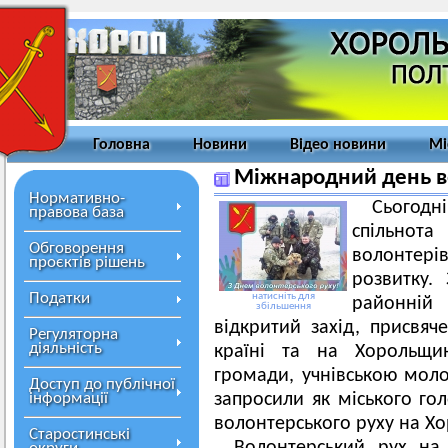
Головна
Новини
Відео новини
Мі
Міжнародний день в
Нормативно-
Сьогодн
правова база
спільнот
Обговорення
волонтерів
проєктів рішень
розвитку.
Податки
натисніть для
районній
збільшення
відкритий захід, присвя
Регуляторна
діяльність
країні та на Хорольщин
громади, учнівською мо
Доступ до публічної
інформації
запросили як міського гол
волонтерського руху на Х
Старостинські