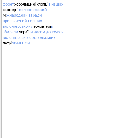
фронт
хорольщині хлопці
в
наших
сьогодні
волонтерський
мі
жнародний
заради
присвячений
перших
волонтерському
волонтері
в
збирали
украї
ни
часом
допомоги
волонтерського
хорольських
патрі
отичними