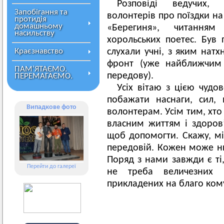
Розповіді ведучих,
Запобігання та
волонтерів про поїздки н
протидія
домашньому
«Берегиня», читанням
насильству
хорольських поетес. Був
Краєзнавство
слухали учні, з яким нат
фронт (уже найближчим 
ПАМ’ЯТАЄМО.
передову).
ПЕРЕМАГАЄМО.
Усіх вітаю з цією чудо
побажати наснаги, сил, 
Випадкове фото
волонтерам. Усім тим, хто
власним життям і здоров’
щоб допомогти. Скажу, м
передовій. Кожен може н
Поряд з нами завжди є ті
Перейти до галереї
не треба величезних 
прикладених на благо кому