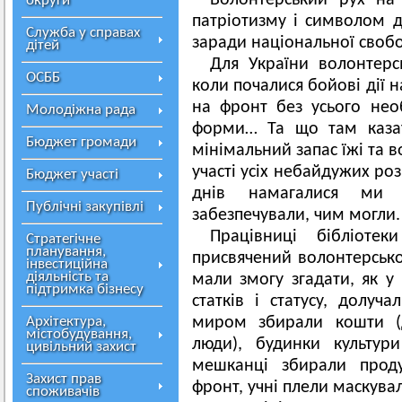
Волонтерський рух на
округи
патріотизму і символом 
Служба у справах
заради національної свобод
дітей
Для України волонтер
ОСББ
коли почалися бойові дії 
на фронт без усього необ
Молодіжна рада
форми… Та що там казат
Бюджет громади
мінімальний запас їжі та 
участі усіх небайдужих ро
Бюджет участі
днів намагалися ми 
Публічні закупівлі
забезпечували, чим могли.
Працівниці бібліотек
Стратегічне
планування,
присвячений волонтерсько
інвестиційна
діяльність та
мали змогу згадати, як у
підтримка бізнесу
статків і статусу, долуч
Архітектура,
миром збирали кошти (д
містобудування,
люди), будинки культур
цивільний захист
мешканці збирали проду
Захист прав
фронт, учні плели маскувал
споживачів