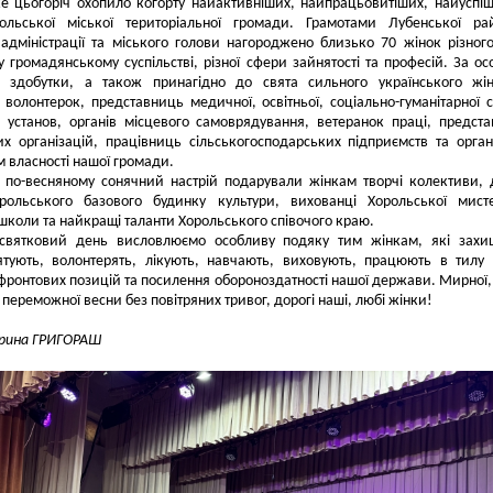
ке цьогоріч охопило когорту найактивніших, найпрацьовитіших, найуспі
ольської міської територіальної громади. Грамотами Лубенської ра
 адміністрації та міського голови нагороджено близько 70 жінок різног
 у громадянському суспільстві, різної сфери зайнятості та професій. За ос
а здобутки, а також принагідно до свята сильного українського жі
 волонтерок, представниць медичної, освітньої, соціально-гуманітарної 
 установ, органів місцевого самоврядування, ветеранок праці, предст
х організацій, працівниць сільськогосподарських підприємств та орган
м власності нашої громади.
 по-весняному сонячний настрій подарували жінкам творчі колективи, 
орольського базового будинку культури, вихованці Хорольської мист
 школи та найкращі таланти Хорольського співочого краю.
святковий день висловлюємо особливу подяку тим жінкам, які захи
рятують, волонтерять, лікують, навчають, виховують, працюють в тилу
фронтових позицій та посилення обороноздатності нашої держави. Мирної, 
 переможної весни без повітряних тривог, дорогі наші, любі жінки!
Ірина ГРИГОРАШ