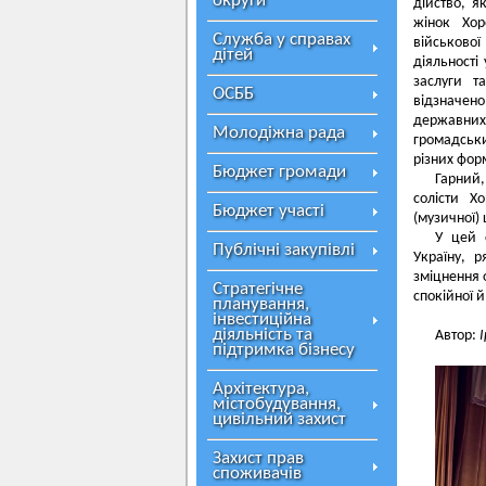
округи
дійство, я
жінок Хор
Служба у справах
військової
дітей
діяльності
заслуги т
ОСББ
відзначено
державних
Молодіжна рада
громадськи
різних фор
Бюджет громади
Гарний,
солісти Х
Бюджет участі
(музичної)
У цей 
Публічні закупівлі
Україну, 
зміцнення 
Стратегічне
спокійної й
планування,
інвестиційна
діяльність та
Автор:
підтримка бізнесу
Архітектура,
містобудування,
цивільний захист
Захист прав
споживачів