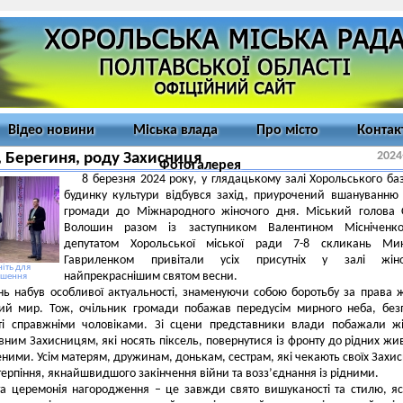
Відео новини
Міська влада
Про місто
Контак
2024
 Берегиня, роду Захисниця
Фотогалерея
8 березня 2024 року, у глядацькому залі Хорольського ба
будинку культури відбувся захід, приурочений вшануванню
громади до Міжнародного жіночого дня. Міський голова 
Волошин разом із заступником Валентином Місніченк
депутатом Хорольської міської ради 7-8 скликань Ми
Гавриленком привітали усіх присутніх у залі жі
іть для
найпрекраснішим святом весни.
ьшення
ь набув особливої актуальності, знаменуючи собою боротьбу за права ж
ий мир. Тож, очільник громади побажав передусім мирного неба, без
ті справжніми чоловіками. Зі сцени представники влади побажали ж
ним Захисницям, які носять піксель, повернутися із фронту до рідних жи
ими. Усім матерям, дружинам, донькам, сестрам, які чекають своїх Захис
ерпіння, якнайшвидшого закінчення війни та возз’єднання із рідними.
а церемонія нагородження – це завжди свято вишуканості та стилю, я