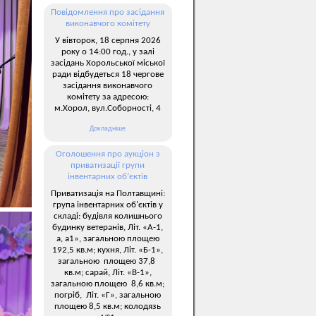
Повідомлення про засідання
виконавчого комітету
У вівторок, 18 серпня 2026
року о 14:00 год., у залі
засідань Хорольської міської
ради відбудеться 18 чергове
засідання виконавчого
комітету за адресою:
м.Хорол, вул.Соборності, 4
Докладніше
Оголошення про аукціон з
приватизації групи
інвентарних об’єктів
Приватизація на Полтавщині:
група інвентарних об’єктів у
складі: будівля колишнього
будинку ветеранів, Літ. «А-1,
а, а1», загальною площею
192,5 кв.м; кухня, Літ. «Б-1»,
загальною площею 37,8
кв.м; сарай, Літ. «В-1»,
загальною площею 8,6 кв.м;
погріб, Літ. «Г», загальною
площею 8,5 кв.м; колодязь