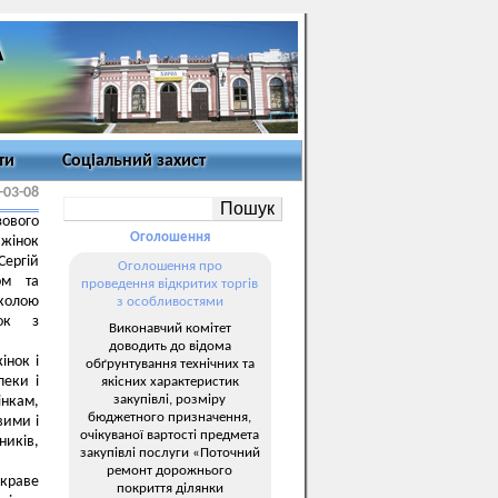
ти
Соціальний захист
-03-08
зового
Оголошення
 жінок
Сергій
Оголошення про
ом та
проведення відкритих торгів
колою
з особливостями
нок з
Виконавчий комітет
доводить до відома
інок і
обґрунтування технічних та
пеки і
якісних характеристик
закупівлі, розміру
інкам,
бюджетного призначення,
вими і
очікуваної вартості предмета
ників,
закупівлі послуги «Поточний
ремонт дорожнього
скраве
покриття ділянки