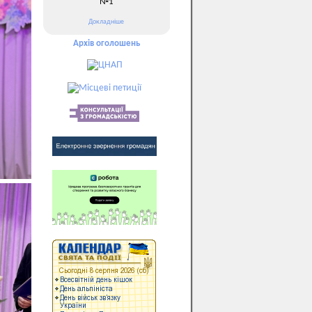
№1
Докладніше
Архів оголошень