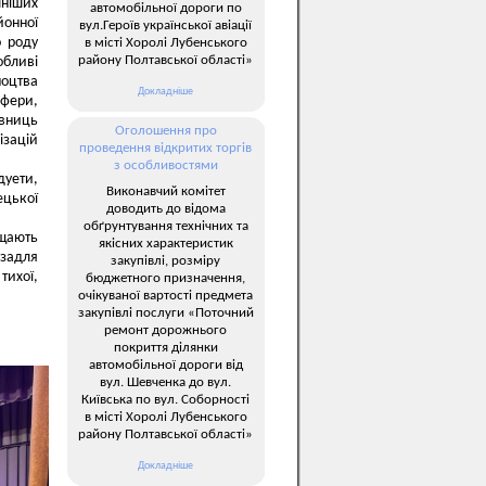
шніших
автомобільної дороги по
йонної
вул.Героїв української авіації
о роду
в місті Хоролі Лубенського
району Полтавської області»
обливі
ноцтва
Докладніше
сфери,
авниць
Оголошення про
ізацій
проведення відкритих торгів
з особливостями
дуети,
Виконавчий комітет
ецької
доводить до відома
обґрунтування технічних та
щають
якісних характеристик
 задля
закупівлі, розміру
тихої,
бюджетного призначення,
очікуваної вартості предмета
закупівлі послуги «Поточний
ремонт дорожнього
покриття ділянки
автомобільної дороги від
вул. Шевченка до вул.
Київська по вул. Соборності
в місті Хоролі Лубенського
району Полтавської області»
Докладніше