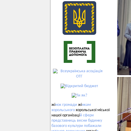
жі
нок
громади
жі
нкам
хорольського
хорольської міської
нашої організаці
й
сфери
представниць
весни
будинку
базового
культури
побажали