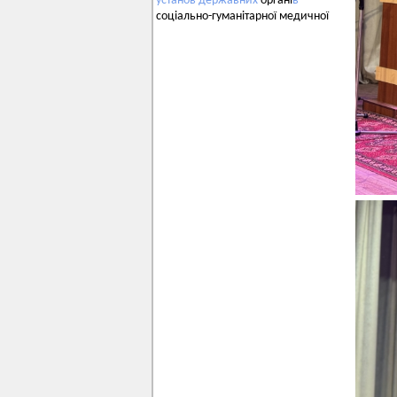
установ
державних
органі
в
соціально-гуманітарної медичної