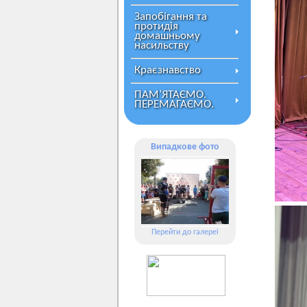
Запобігання та
протидія
домашньому
насильству
Краєзнавство
ПАМ’ЯТАЄМО.
ПЕРЕМАГАЄМО.
Випадкове фото
Перейти до галереї