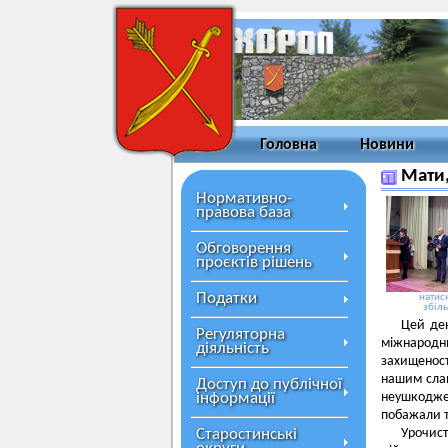
Головна
Новини
Мати,
Нормативно-
правова база
Обговорення
проєктів рішень
Податки
натисн
збіл
Цей ден
Регуляторна
міжнародн
діяльність
захищенос
нашим слав
Доступ до публічної
інформації
неушкоджен
побажали т
Старостинські
Урочист