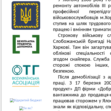
У лютому 2000 року Ро
ремонту автомобілів ІІІ 
професійної перепід
військовослужбовців м.Хо
ступив на шлях трудового
працею і вмінням тримати 
Строкову військову 
Слобожанській бригаді На
Харкові. Там він загартув
облікові спеціальності с
згодом снайпера. Служба 
сторожі спокою інших
безпекою.
Після демобілізації з
праці. З 17 березня 20
продукт» ДП фірми «Добр
вантажника до продавця-к
працював сторожем у Ялосо
знали як відповідальну, с