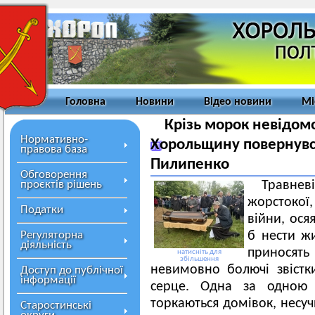
Головна
Новини
Відео новини
Мі
Крізь морок невідомо
Нормативно-
Хорольщину повернувс
правова база
Пилипенко
Обговорення
проєктів рішень
Травне
жорстокої,
Податки
війни, ося
Регуляторна
б нести жи
діяльність
приносят
натисніть для
збільшення
невимовно болючі звістки
Доступ до публічної
інформації
серце. Одна за одною 
торкаються домівок, несуч
Старостинські