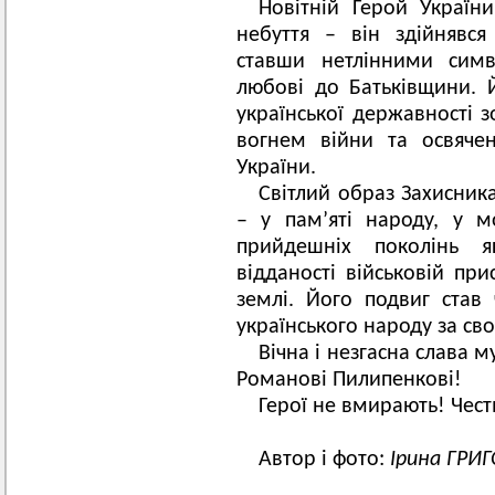
Новітній Герой Украї
небуття – він здійнявс
ставши нетлінними симв
любові до Батьківщини. Й
української державності 
вогнем війни та освяче
України.
Світлий образ Захисник
– у пам’яті народу, у м
прийдешніх поколінь я
відданості військовій при
землі. Його подвиг став 
українського народу за своб
Вічна і незгасна слава 
Романові Пилипенкові!
Герої не вмирають! Честь
Автор і фото:
Ірина ГРИ