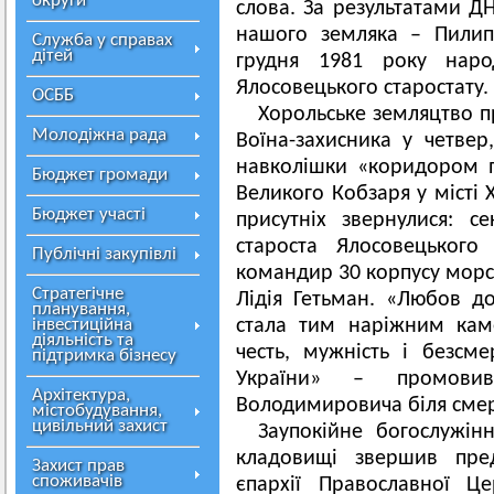
округи
слова. За результатами Д
нашого земляка – Пилип
Служба у справах
дітей
грудня 1981 року наро
Ялосовецького старостату.
ОСББ
Хорольське земляцтво п
Молодіжна рада
Воїна-захисника у четвер
навколішки «коридором 
Бюджет громади
Великого Кобзаря у місті
Бюджет участі
присутніх звернулися: с
староста Ялосовецького
Публічні закупівлі
командир 30 корпусу морсь
Стратегічне
Лідія Гетьман. «Любов д
планування,
інвестиційна
стала тим наріжним кам
діяльність та
честь, мужність і безсм
підтримка бізнесу
України» – промови
Архітектура,
Володимировича біля смер
містобудування,
цивільний захист
Заупокійне богослужі
кладовищі звершив пред
Захист прав
споживачів
єпархії Православної Ц