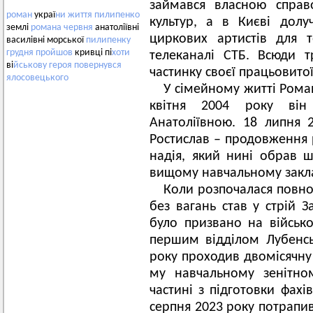
займався власною справ
роман
украї
ни
життя
пилипенко
культур, а в Києві долу
землі
романа
червня
анатоліївні
циркових артистів для 
василівні морської
пилипенку
грудня
пройшов
кривці пі
хоти
телеканалі СТБ. Всюди т
ві
йськову
героя
повернувся
частинку своєї працьовитої
ялосовецького
У сімейному житті Рома
квітня 2004 року ві
Анатоліївною. 18 липня 
Ростислав – продовження р
надія, який нині обрав ш
вищому навчальному закла
Коли розпочалася повн
без вагань став у стрій З
було призвано на військо
першим відділом Лубенсь
року проходив двомісячну 
му навчальному зенітно
частині з підготовки фахі
серпня 2023 року потрапив