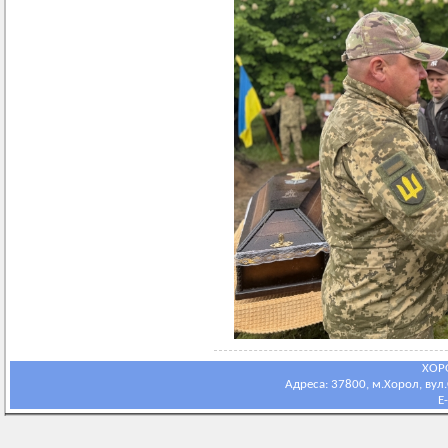
ХОР
Адреса: 37800, м.Хорол, вул.С
E