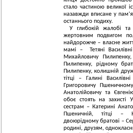
кінця достойно пройшов
стало частиною великої іс
назавжди вписане у пам’ят
останнього подиху.
У глибокій жалобі та
жертовним подвигом пол
найдорожче – власне житт
мамі – Тетяні Василівн
Михайловичу Пилипенку,
Пилипенку, рідному бра
Пилипенку, колишній дружи
тітці – Галині Василівн
Григоровичу Пшеничному
Анатолійовичу та Євген
обоє стоять на захисті 
сестрам – Катерині Анатол
Пшеничній, тітці – К
двоюрідному братові – Сер
родині, друзям, одноклас