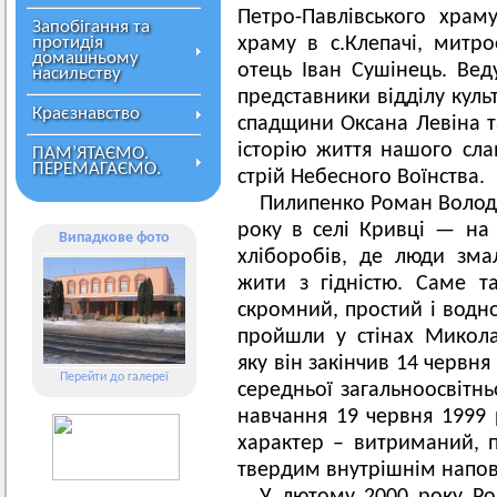
Петро-Павлівського храм
Запобігання та
протидія
храму в с.Клепачі, митр
домашньому
отець Іван Сушінець. Вед
насильству
представники відділу куль
Краєзнавство
спадщини Оксана Левіна т
історію життя нашого сла
ПАМ’ЯТАЄМО.
ПЕРЕМАГАЄМО.
стрій Небесного Воїнства.
Пилипенко Роман Волод
року в селі Кривці — на т
Випадкове фото
хліборобів, де люди зма
жити з гідністю. Саме 
скромний, простий і водн
пройшли у стінах Микола
яку він закінчив 14 червн
Перейти до галереї
середньої загальноосвітнь
навчання 19 червня 1999 
характер – витриманий, п
твердим внутрішнім напо