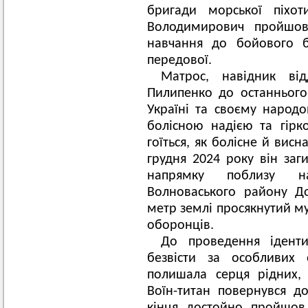
бригади морської піхо
Володимирович пройшов
навчання до бойового б
передової.
Матрос, навідник від
Пилипенко до останнього
Україні та своєму народо
болісною надією та гір
гоїться, як болісне й вис
грудня 2024 року він заг
напрямку поблизу на
Волноваського району Д
метр землі просякнутий му
оборонців.
До проведення іденти
безвісти за особливих 
полишала серця рідних,
Воїн-титан повернувся д