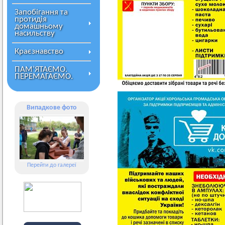
Запобігання та
протидія
домашньому
насильству
Краєзнавство
ПАМ’ЯТАЄМО.
ПЕРЕМАГАЄМО.
Випадкове фото
Перейти до галереї