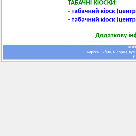
ТАБАЧНІ КІОСКИ:
- табачний кіоск (центр
- табачний кіоск (цент
Додаткову ін
ХОР
Адреса: 37800, м.Хорол, вул.С
E