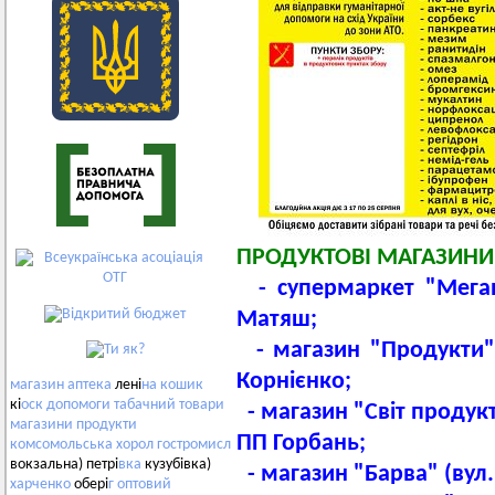
ПРОДУКТОВІ МАГАЗИНИ
- супермаркет "Мега
Матяш;
- магазин "Продукти"
Корнієнко;
магазин
аптека
лені
на
кошик
кі
оск
допомоги
табачний
товари
- магазин "Світ продукт
магазини
продукти
ПП Горбань;
комсомольська
хорол
гостромисл
вокзальна) петрі
вка
кузубівка)
- магазин "Барва" (вул
харченко
обері
г
оптовий