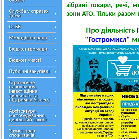
округи
зібрані товари, речі, 
Служба у справах
зони АТО. Тільки разо
дітей
ОСББ
Про діяльність
Г
Молодіжна рада
"Гостромисл"
м
Бюджет громади
Бюджет участі
Публічні закупівлі
Стратегічне
планування,
інвестиційна
діяльність та
підтримка бізнесу
Архітектура,
містобудування,
цивільний захист
Захист прав
споживачів