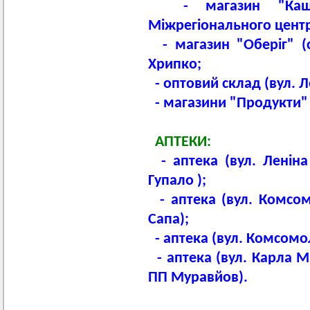
- магазин "Кашт
Міжрегіонального цент
- магазин "Оберіг" (с
Хрипко;
- оптовий склад (вул. Л
- магазини "Продукти" (
АПТЕКИ:
- аптека (вул. Ленін
Гупало );
- аптека (вул. Комсом
Сапа);
- аптека (вул. Комсомо
- аптека (вул. Карла М
ПП Муравйов).