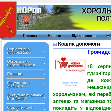
Головна
Новини
Відео новини
Мі
Кошик допомоги
Нормативно-
Громадсь
правова база
Обговорення
проєктів рішень
18 серп
гуманіта
Податки
де кож
Регуляторна
натисніть для
збільшення
діяльність
мешканц
хорольчанам, які переб
Доступ до публічної
інформації
аптеках та магазинах то
Старостинські
покладіть у відповід