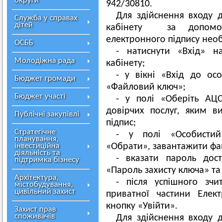
округи
942/30810.
Для здійснення входу 
Служба у справах
дітей
кабінету за допомог
електронного підпису необ
ОСББ
- натиснути «Вхід» н
Молодіжна рада
кабінету;
- у вікні «Вхід до ос
Бюджет громади
«Файловий ключ»;
Бюджет участі
- у полі «Оберіть АЦ
довірчих послуг, яким в
Публічні закупівлі
підпис;
Стратегічне
- у полі «Особистий
планування,
інвестиційна
«Обрати», завантажити фа
діяльність та
- вказати пароль дос
підтримка бізнесу
«Пароль захисту ключа» та
Архітектура,
- після успішного зч
містобудування,
цивільний захист
приватної частини Елек
кнопку «Увійти».
Захист прав
споживачів
Для здійснення входу 