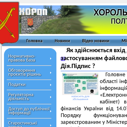
Головна
Новини
Відео новини
Мі
Як здійснюється вхід
Нормативно-
застосуванням файлово
правова база
Дія.Підпис ?
Обговорення
проєктів рішень
Головн
області ін
Податки
інформац
Регуляторна
«Електрон
натисніть для
діяльність
збільшення
кабінет) 
фінансів України від 14
Доступ до публічної
інформації
Порядку функціонува
зареєстрованим у Міністер
Старостинські