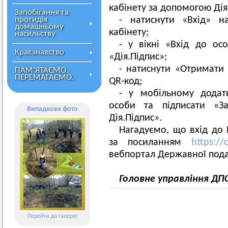
кабінету за допомогою Дія
Запобігання та
протидія
- натиснути «Вхід» н
домашньому
кабінету;
насильству
- у вікні «Вхід до ос
Краєзнавство
«Дія.Підпис»;
- натиснути «Отримати 
ПАМ’ЯТАЄМО.
ПЕРЕМАГАЄМО.
QR-код;
- у мобільному додат
особи та підписати «З
Випадкове фото
Дія.Підпис».
Нагадуємо, що вхід до 
за посиланням
https://
вебпортал Державної пода
Головне управління ДП
Перейти до галереї