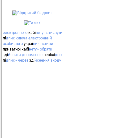
електронного
кабі
нету
натиснути
пі
дпис
ключа
електронний
особистого
украї
ни
частини
приватної кабі
нету»
обрати
зді
йснити
допомогою
необхі
дно
пі
дпис»
через
зді
йснення
входу