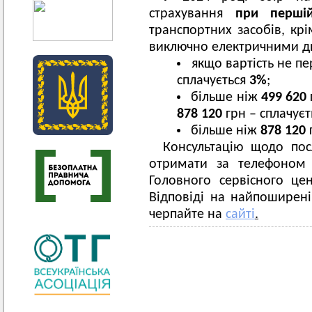
страхування
при першій
транспортних засобів, кр
виключно електричними д
якщо вартість не п
сплачується
3%
;
більше ніж
499 620
878 120
грн – сплачує
більше ніж
878 120
Консультацію щодо по
отримати за телефоном 
Головного сервісного ц
Відповіді на найпоширен
черпайте на
сайті
.