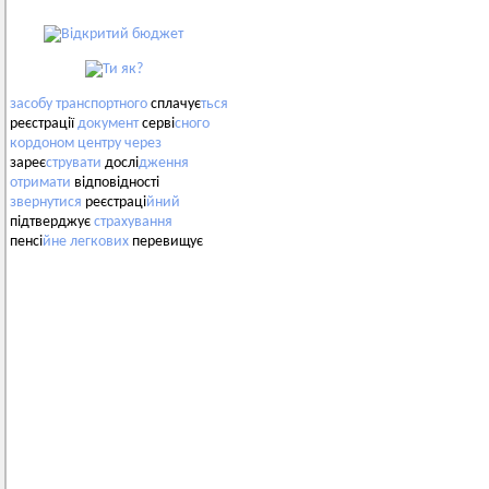
засобу
транспортного
сплачує
ться
реєстрації
документ
серві
сного
кордоном
центру
через
зареє
струвати
дослі
дження
отримати
відповідності
звернутися
реєстраці
йний
підтверджує
страхування
пенсі
йне
легкових
перевищує