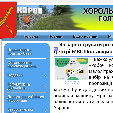
Головна
Новини
Відео новини
Мі
Як зареєструвати роз
Нормативно-
центрі МВС Полтавщи
правова база
Важко уя
Обговорення
«Робочі к
проєктів рішень
малолітра
Податки
вибір на 
натисніть для
пропозиці
Регуляторна
збільшення
діяльність
можуть бути для деяких во
знайшли машину мрії за
Доступ до публічної
інформації
залишається стати її зак
Україні.
Старостинські