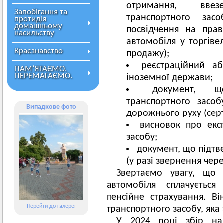
отримання, вве
Запобігання та
транспортного засо
протидія
домашньому
посвідчення на прав
насильству
автомобіля у торгівел
Краєзнавство
продажу);
реєстраційний а
ПАМ’ЯТАЄМО.
ПЕРЕМАГАЄМО.
іноземної держави;
документ, що
транспортного засо
Випадкове фото
дорожнього руху (серт
висновок про екс
засобу;
документ, що підт
(у разі звернення чер
Звертаємо увагу, що 
автомобіля сплачуєтьс
пенсійне страхування. Ві
Перейти до галереї
транспортного засобу, яка 
У 2024 році збір на