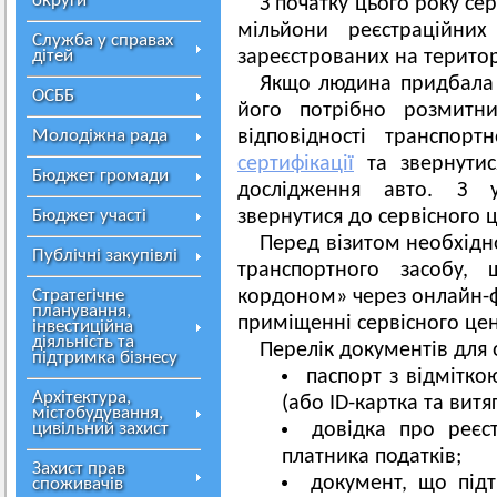
округи
З початку цього року се
мільйони реєстраційни
Служба у справах
дітей
зареєстрованих на територ
Якщо людина придбала 
ОСББ
його потрібно розмитн
Молодіжна рада
відповідності транспо
сертифікації
та звернутис
Бюджет громади
дослідження авто. З 
Бюджет участі
звернутися до сервісного 
Перед візитом необхідно
Публічні закупівлі
транспортного засобу, 
Стратегічне
кордоном» через онлайн-
планування,
приміщенні сервісного це
інвестиційна
діяльність та
Перелік документів для
підтримка бізнесу
паспорт з відмітк
Архітектура,
(або ID-картка та вит
містобудування,
цивільний захист
довідка про реєс
платника податків;
Захист прав
документ, що підт
споживачів