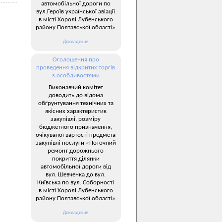
автомобільної дороги по
вул.Героїв української авіації
в місті Хоролі Лубенського
району Полтавської області»
Докладніше
Оголошення про
проведення відкритих торгів
з особливостями
Виконавчий комітет
доводить до відома
обґрунтування технічних та
якісних характеристик
закупівлі, розміру
бюджетного призначення,
очікуваної вартості предмета
закупівлі послуги «Поточний
ремонт дорожнього
покриття ділянки
автомобільної дороги від
вул. Шевченка до вул.
Київська по вул. Соборності
в місті Хоролі Лубенського
району Полтавської області»
Докладніше