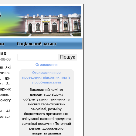
ти
Соціальний захист
них
-08-08
Оголошення
и, які
 числа
Оголошення про
проведення відкритих торгів
я. При
з особливостями
и: За
дарних
Виконавчий комітет
доводить до відома
лення.
обґрунтування технічних та
омогу
якісних характеристик
закупівлі, розміру
и – 41
бюджетного призначення,
ується
очікуваної вартості предмета
закупівлі послуги «Поточний
ремонт дорожнього
покриття ділянки