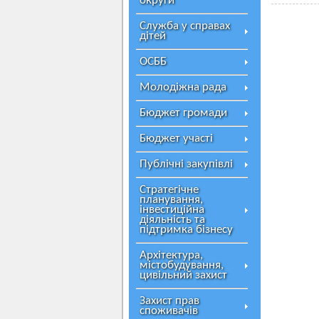
округи
Служба у справах
дітей
ОСББ
Молодіжна рада
Бюджет громади
Бюджет участі
Публічні закупівлі
Стратегічне
планування,
інвестиційна
діяльність та
підтримка бізнесу
Архітектура,
містобудування,
цивільний захист
Захист прав
споживачів