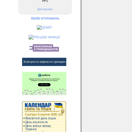
№1
Докладніше
Архів оголошень