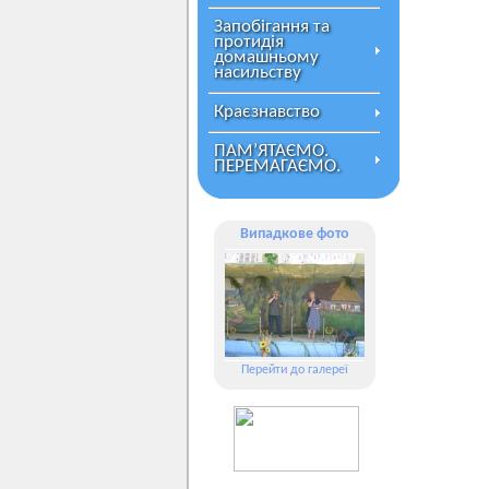
Запобігання та
протидія
домашньому
насильству
Краєзнавство
ПАМ’ЯТАЄМО.
ПЕРЕМАГАЄМО.
Випадкове фото
Перейти до галереї