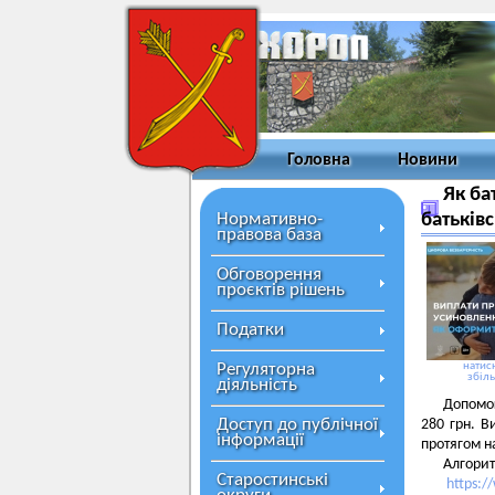
Головна
Новини
Як ба
Нормативно-
батьків
правова база
Обговорення
проєктів рішень
Податки
Регуляторна
натисн
збіл
діяльність
Допомог
Доступ до публічної
280 грн. В
інформації
протягом н
Алгорит
Старостинські
https: