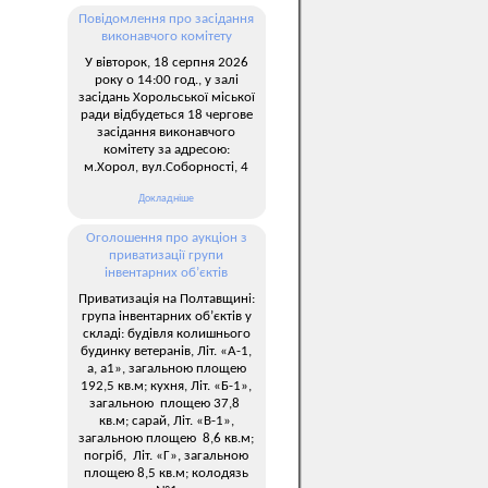
Повідомлення про засідання
виконавчого комітету
У вівторок, 18 серпня 2026
року о 14:00 год., у залі
засідань Хорольської міської
ради відбудеться 18 чергове
засідання виконавчого
комітету за адресою:
м.Хорол, вул.Соборності, 4
Докладніше
Оголошення про аукціон з
приватизації групи
інвентарних об’єктів
Приватизація на Полтавщині:
група інвентарних об’єктів у
складі: будівля колишнього
будинку ветеранів, Літ. «А-1,
а, а1», загальною площею
192,5 кв.м; кухня, Літ. «Б-1»,
загальною площею 37,8
кв.м; сарай, Літ. «В-1»,
загальною площею 8,6 кв.м;
погріб, Літ. «Г», загальною
площею 8,5 кв.м; колодязь