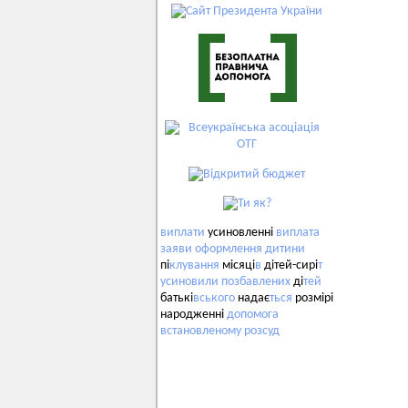
виплати
усиновленні
виплата
заяви
оформлення
дитини
пі
клування
місяці
в
дітей-сирі
т
усиновили
позбавлених
ді
тей
батькі
вського
надає
ться
розмірі
народженні
допомога
встановленому
розсуд