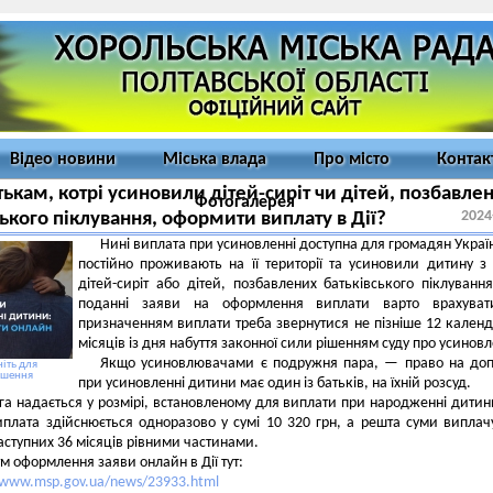
Відео новини
Міська влада
Про місто
Контак
тькам, котрі усиновили дітей-сиріт чи дітей, позбавле
Фотогалерея
2024
ського піклування, оформити виплату в Дії?
Нині виплата при усиновленні доступна для громадян Україн
постійно проживають на її території та усиновили дитину з
дітей-сиріт або дітей, позбавлених батьківського піклуванн
поданні заяви на оформлення виплати варто врахуват
призначенням виплати треба звернутися не пізніше 12 кален
місяців із дня набуття законної сили рішенням суду про усинов
Якщо усиновлювачами є подружня пара, — право на доп
іть для
ьшення
при усиновленні дитини має один із батьків, на їхній розсуд.
а надається у розмірі, встановленому для виплати при народженні дитин
иплата здійснюється одноразово у сумі 10 320 грн, а решта суми виплач
аступних 36 місяців рівними частинами.
м оформлення заяви онлайн в Дії тут:
//www.msp.gov.ua/news/23933.html