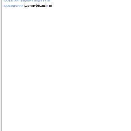
протягом
тварину
подавати
проведення
ідентифікаці
я
ві