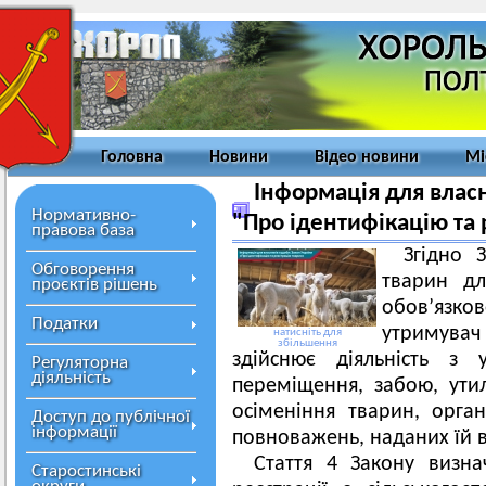
Головна
Новини
Відео новини
Мі
Інформація для власн
Нормативно-
"Про ідентифікацію та 
правова база
Згідно 
Обговорення
тварин дл
проєктів рішень
обов’язков
Податки
утримувач 
натисніть для
збільшення
здійснює діяльність з 
Регуляторна
діяльність
переміщення, забою, утил
осіменіння тварин, орган
Доступ до публічної
інформації
повноважень, наданих їй 
Стаття 4 Закону визна
Старостинські