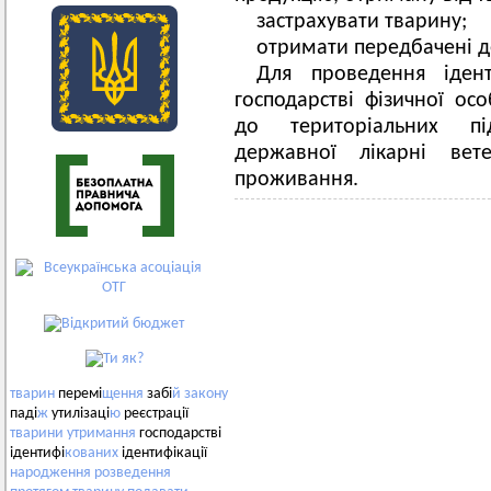
застрахувати тварину;
отримати передбачені д
Для проведення ідент
господарстві фізичної ос
до територіальних під
державної лікарні ве
проживання.
тварин
перемі
щення
забі
й
закону
паді
ж
утилізаці
ю
реєстрації
тварини
утримання
господарстві
ідентифі
кованих
ідентифікації
народження
розведення