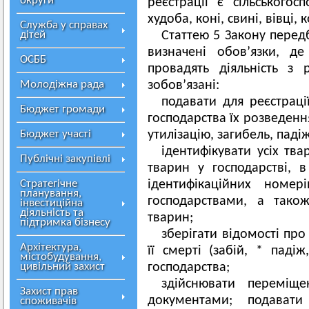
округи
реєстрації є сільськогос
худоба, коні, свині, вівці, к
Служба у справах
дітей
Статтею 5 Закону перед
визначені обов’язки, д
ОСББ
провадять діяльність з
Молодіжна рада
зобов’язані:
подавати для реєстраці
Бюджет громади
господарства їх розведенн
Бюджет участі
утилізацію, загибель, паді
ідентифікувати усіх тва
Публічні закупівлі
тварин у господарстві, 
Стратегічне
ідентифікаційних номер
планування,
господарствами, а тако
інвестиційна
діяльність та
тварин;
підтримка бізнесу
зберігати відомості про
Архітектура,
її смерті (забій, * падіж
містобудування,
цивільний захист
господарства;
здійснювати переміще
Захист прав
документами; подават
споживачів