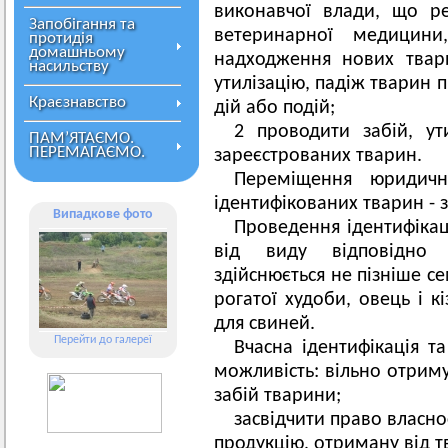
виконавчої влади, що ре
Запобігання та
ветеринарної медицини
протидія
домашньому
надходження нових твари
насильству
утилізацію, падіж тварин 
Краєзнавство
дій або подій;
2 проводити забій, ут
ПАМ’ЯТАЄМО.
ПЕРЕМАГАЄМО.
зареєстрованих тварин.
Переміщення юридич
ідентифікованих тварин - 
Випадкове фото
Проведення ідентифікаці
від виду відповідно 
здійснюється не пізніше с
рогатої худоби, овець і к
для свиней.
Перейти до галереї
Вчасна ідентифікація т
можливість: вільно отрим
забій тварини;
засвідчити право власно
продукцію, отриману від т