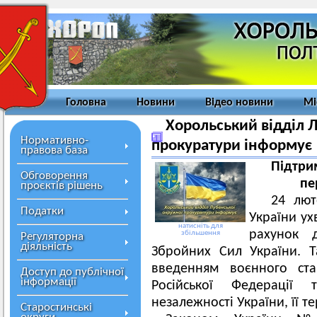
Головна
Новини
Відео новини
Мі
Хорольський відділ 
Нормативно-
прокуратури інформує
правова база
Підтри
Обговорення
пе
проєктів рішень
24 люто
Податки
України ух
натисніть для
рахунок 
збільшення
Регуляторна
діяльність
Збройних Сил України. Т
введенням воєнного ста
Доступ до публічної
інформації
Російської Федерації
незалежності України, її те
Старостинські