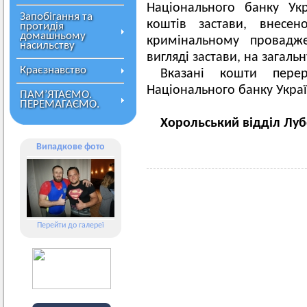
Національного банку Ук
Запобігання та
коштів застави, внесе
протидія
домашньому
кримінальному провадж
насильству
вигляді застави, на загальн
Краєзнавство
Вказані кошти перер
Національного банку Украї
ПАМ’ЯТАЄМО.
ПЕРЕМАГАЄМО.
Хорольський відділ Луб
Випадкове фото
Перейти до галереї