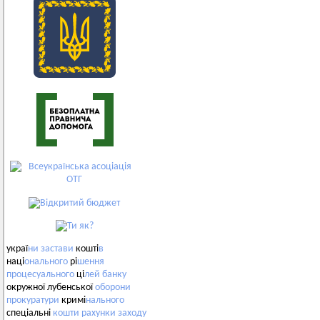
украї
ни
застави
кошті
в
наці
онального
рі
шення
процесуального
ці
лей
банку
окружної лубенської
оборони
прокуратури
кримі
нального
спеціальні
кошти
рахунки
заходу