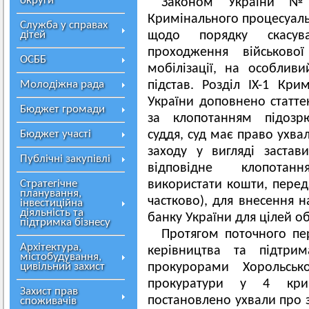
округи
Законом України №
Кримінального процесуаль
Служба у справах
дітей
щодо порядку скасув
проходження військов
ОСББ
мобілізації, на особлив
Молодіжна рада
підстав. Розділ IX-1 Кри
України доповнено статте
Бюджет громади
за клопотанням підозрю
Бюджет участі
суддя, суд має право ухва
заходу у вигляді застав
Публічні закупівлі
відповідне клопотан
Стратегічне
використати кошти, переда
планування,
частково), для внесення н
інвестиційна
діяльність та
банку України для цілей о
підтримка бізнесу
Протягом поточного пе
Архітектура,
керівництва та підтри
містобудування,
цивільний захист
прокурорами Хорольсько
прокуратури у 4 кри
Захист прав
постановлено ухвали про 
споживачів