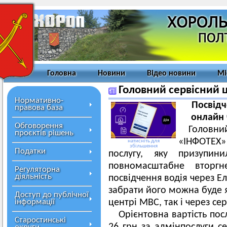
Головна
Новини
Відео новини
Мі
Головний сервісний 
Нормативно-
Посвідч
правова база
онлайн 
Обговорення
Головни
проєктів рішень
«ІНФОТЕХ»
натисніть для
збільшення
Податки
послугу, яку призупин
повномасштабне вторг
Регуляторна
діяльність
посвідчення водія через Е
забрати його можна буде я
Доступ до публічної
інформації
центрі МВС, так і через се
Орієнтовна вартість пос
Старостинські