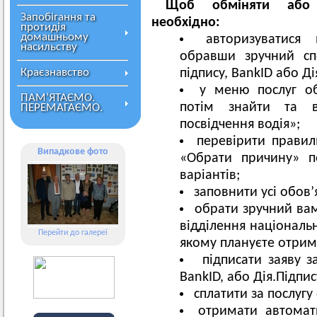
Щоб обміняти або в
Запобігання та
необхідно:
протидія
домашньому
авторизуватися
насильству
обравши зручний сп
Краєзнавство
підпису, BankID або Ді
у меню послуг об
ПАМ’ЯТАЄМО.
потім знайти та в
ПЕРЕМАГАЄМО.
посвідчення водія»;
перевірити правил
Випадкове фото
«Обрати причину» п
варіантів;
заповнити усі обов’
обрати зручний ва
відділення національ
Перейти до галереї
якому плануєте отрим
підписати заяву з
BankID, або Дія.Підпис
сплатити за послуг
отримати автомат