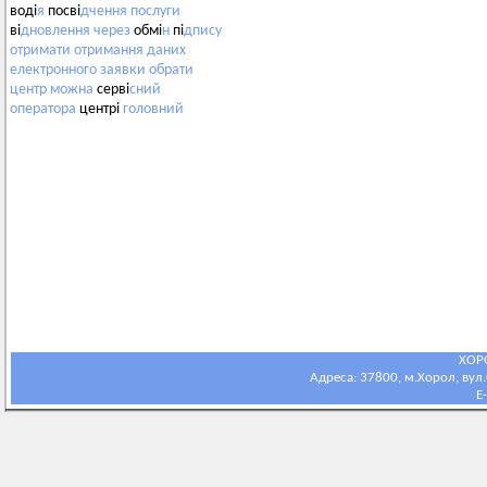
воді
я
посві
дчення
послуги
ві
дновлення
через
обмі
н
пі
дпису
отримати
отримання
даних
електронного
заявки
обрати
центр
можна
серві
сний
оператора
центрі
головний
ХОР
Адреса: 37800, м.Хорол, вул.С
E