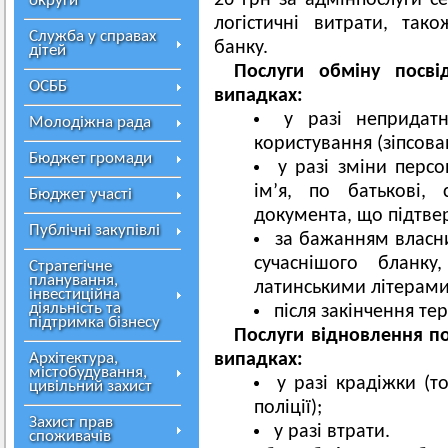
26 грн за адмінпослуги с
округи
логістичні витрати, та
Служба у справах
банку.
дітей
Послуги обміну посві
ОСББ
випадках:
у разі непридатн
Молодіжна рада
користування (зіпсова
Бюджет громади
у разі зміни перс
ім’я, по батькові, 
Бюджет участі
документа, що підтвер
Публічні закупівлі
за бажанням власн
сучаснішого бланку
Стратегічне
планування,
латинськими літерами
інвестиційна
діяльність та
після закінчення тер
підтримка бізнесу
Послуги відновлення по
Архітектура,
випадках
:
містобудування,
у разі крадіжки (т
цивільний захист
поліції);
Захист прав
у разі втрати.
споживачів