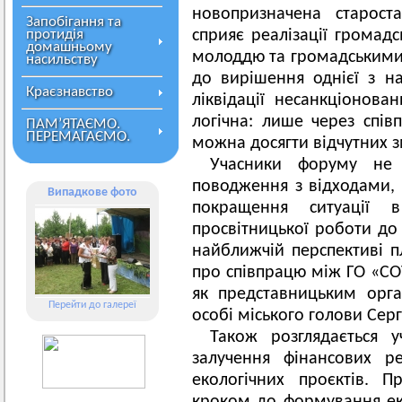
новопризначена старост
Запобігання та
протидія
сприяє реалізації громадс
домашньому
молоддю та громадськими 
насильству
до вирішення однієї з н
Краєзнавство
ліквідації несанкціонован
логічна: лише через співп
ПАМ’ЯТАЄМО.
ПЕРЕМАГАЄМО.
можна досягти відчутних з
Учасники форуму не
поводження з відходами, 
Випадкове фото
покращення ситуації в
просвітницької роботи до 
найближчій перспективі 
про співпрацю між ГО «СО
як представницьким орг
Перейти до галереї
особі міського голови Сер
Також розглядається 
залучення фінансових ре
екологічних проєктів. 