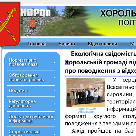
Головна
Новини
Відео новини
Мі
Екологічна свідомість
Нормативно-
Хорольській громаді в
правова база
про поводження з від
Обговорення
проєктів рішень
У сере
Всесвітн
Податки
сировин
Регуляторна
територі
діяльність
інформац
натисніть для
збільшення
форматі круглого стол
Доступ до публічної
інформації
поводження з твердими п
Захід пройшов на базі
Старостинські