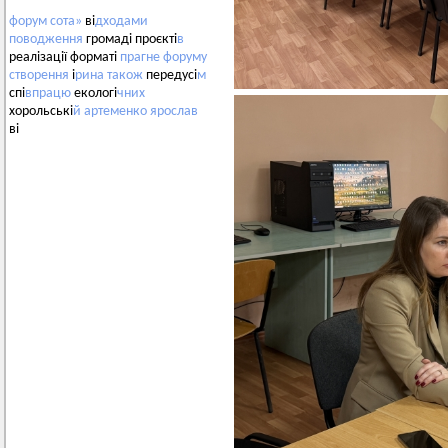
форум
сота»
ві
дходами
поводження
громаді проєкті
в
реалізації форматі
прагне
форуму
створення
і
рина
також
передусі
м
спі
впрацю
екологі
чних
хорольські
й
артеменко
ярослав
ві