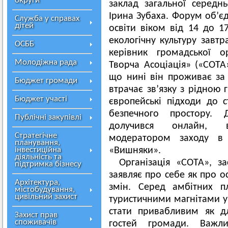
округи
заклад загальної середн
Ірина Зубаха. Форум об’є
Служба у справах
дітей
освіти віком від 14 до 1
екологічну культуру завтр
ОСББ
керівник громадської ор
Молодіжна рада
Творча Асоціація» («СОТА
що нині він проживає за 
Бюджет громади
втрачає зв’язку з рідною
Бюджет участі
європейські підходи до 
безпечного простору.
Публічні закупівлі
долучився онлайн, 
Стратегічне
модератором заходу в 
планування,
інвестиційна
«Вишняки».
діяльність та
Організація «СОТА», з
підтримка бізнесу
заявляє про себе як про о
Архітектура,
змін. Серед амбітних п
містобудування,
цивільний захист
туристичними магнітами у
стати привабливим як д
Захист прав
споживачів
гостей громади. Важли