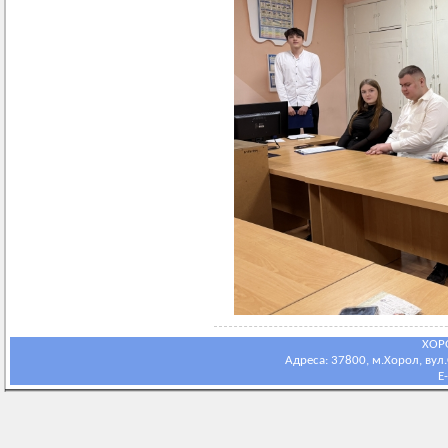
ХОР
Адреса: 37800, м.Хорол, вул.С
E