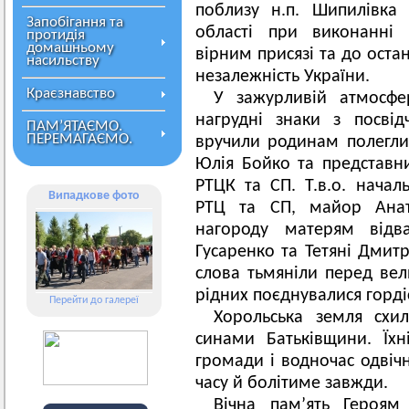
поблизу н.п. Шипилівка 
Запобігання та
області при виконанні 
протидія
домашньому
вірним присязі та до оста
насильству
незалежність України.
Краєзнавство
У зажурливій атмосфе
нагрудні знаки з посві
ПАМ’ЯТАЄМО.
ПЕРЕМАГАЄМО.
вручили родинам полеглих
Юлія Бойко та представн
РТЦК та СП. Т.в.о. начал
Випадкове фото
РТЦ та СП, майор Анато
нагороду матерям відв
Гусаренко та Тетяні Дмитр
слова тьмяніли перед вели
рідних поєднувалися гордіс
Перейти до галереї
Хорольська земля схи
синами Батьківщини. Їхн
громади і водночас одвіч
часу й болітиме завжди.
Вічна пам’ять Героям