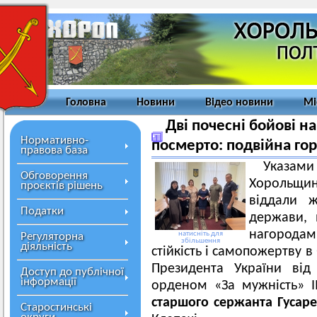
Головна
Новини
Відео новини
Мі
Дві почесні бойові 
Нормативно-
посмерто: подвійна горд
правова база
Указам
Обговорення
Хорольщи
проєктів рішень
віддали ж
Податки
держави, 
нагородам
натисніть для
Регуляторна
збільшення
діяльність
стійкість і самопожертву в
Президента України ві
Доступ до публічної
інформації
орденом «За мужність» І
старшого сержанта Гусар
Старостинські