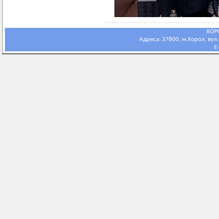
ХОР
Адреса: 37800, м.Хорол, вул.С
E