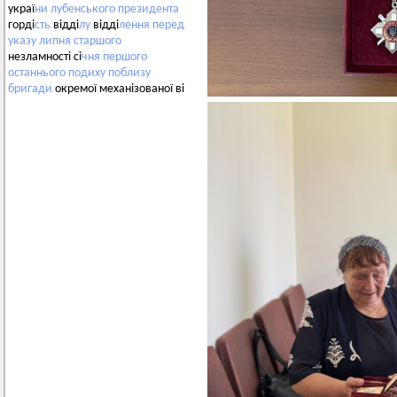
украї
ни
лубенського
президента
горді
сть
відді
лу
відді
лення
перед
указу
липня
старшого
незламності сі
чня
першого
останнього
подиху
поблизу
бригади
окремої механізованої ві