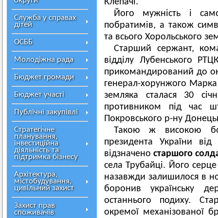
округи
Клепачі.
Його мужність і сам
Служба у справах
дітей
побратимів, а також симв
та всього Хорольського зе
ОСББ
Старший сержант, ком
Молодіжна рада
відділу Лубенського РТЦ
прикомандирований до ок
Бюджет громади
генерал-хорунжого Марка 
Бюджет участі
земляка сталася 30 січ
противником під час шт
Публічні закупівлі
Покровського р-ну Донецьк
Стратегічне
Такою ж високою бо
планування,
президента України ві
інвестиційна
діяльність та
відзначено
старшого солд
підтримка бізнесу
села Трубайці. Його серце
Архітектура,
назавжди залишилося в нов
містобудування,
цивільний захист
боронив українську де
останнього подиху. Ста
Захист прав
окремої механізованої б
споживачів