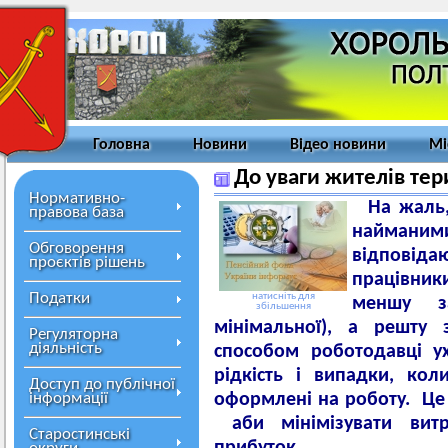
Головна
Новини
Відео новини
Мі
До уваги жителів тер
Нормативно-
На жаль, 
правова база
наймани
Обговорення
відповіда
проєктів рішень
працівни
Податки
натисніть для
меншу з
збільшення
мінімальної), а решту 
Регуляторна
діяльність
способом роботодавці у
рідкість і випадки, кол
Доступ до публічної
інформації
оформлені на роботу. Це
аби мiнімізувати вит
Старостинські