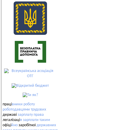
праці
вники
роботу
роботодавцями
трудових
державі
зарплату
права
легалізаці
я
зарплати
таким
офіці
йно
заробітної
державних