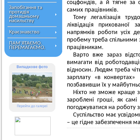
соцфондів, а й тягне за
Запобігання та
самих працівників.
протидія
домашньому
Тому легалізація труд
насильству
ліквідація прихованої 
Краєзнавство
напрямків роботи усіх д
пробему треба спільними з
ПАМ’ЯТАЄМО.
працівникам.
ПЕРЕМАГАЄМО.
Варто вже зараз відст
вимагати від роботодавц
Випадкове фото
вiдносин. Людям треба чіт
зарплату «в конвертах»
позбавивши їх у майбутньо
Ніхто не зможе краще з
зароблені гроші, як самі
Перейти до галереї
погоджуватися на роботу 
Суспiльство має усвiдом
– це гідне забезпечення 