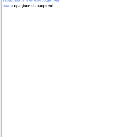
зараз
платити
чином
соцвиплат
плати
працівникі
в
напрямкі