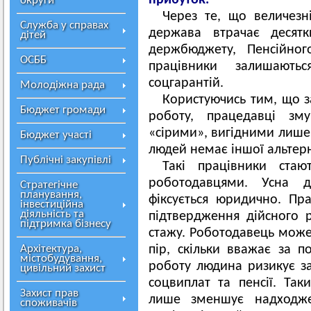
прибуток.
округи
Через те, що величезн
Служба у справах
держава втрачає десятк
дітей
держбюджету, Пенсійног
ОСББ
працівники залишають
соцгарантій.
Молодіжна рада
Користуючись тим, що з
Бюджет громади
роботу, працедавці зм
«сірими», вигідними лише
Бюджет участі
людей немає іншої альтер
Публічні закупівлі
Такі працівники стаю
роботодавцями. Усна 
Стратегічне
планування,
фіксується юридично. Пр
інвестиційна
діяльність та
пiдтвердження дiйсного р
підтримка бізнесу
стажу. Роботодавець може 
Архітектура,
пір, скiльки вважає за 
містобудування,
роботу людина ризикує з
цивільний захист
соцвиплат та пенсії. Та
Захист прав
лише зменшує надходж
споживачів