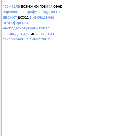
громадян
пожежної пові
тря
сфері
порушення
штрафу
забруднення
двохсот
доході
в
накладення
атмосферного
неоподатковуваних
купап
законодавства
украї
ни
закон
захворювання
вимог
тягне