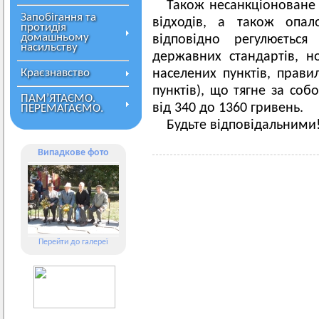
Також несанкціоноване 
Запобігання та
відходів, а також опало
протидія
домашньому
відповідно регулюєтьс
насильству
державних стандартів, н
Краєзнавство
населених пунктів, прави
пунктів), що тягне за со
ПАМ’ЯТАЄМО.
від 340 до 1360 гривень.
ПЕРЕМАГАЄМО.
Будьте відповідальними
Випадкове фото
Перейти до галереї