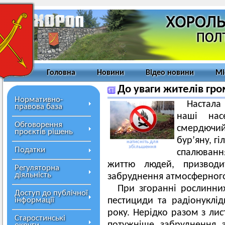
Головна
Новини
Відео новини
Мі
До уваги жителів гр
Нормативно-
Настала
правова база
наші нас
Обговорення
смердючий
проєктів рішень
бур’яну, г
натисніть для
збільшення
Податки
спалювання
життю людей, призводи
Регуляторна
діяльність
забруднення атмосферного
При згоранні рослинних
Доступ до публічної
інформації
пестициди та радіонуклі
року. Нерідко разом з лис
Старостинські