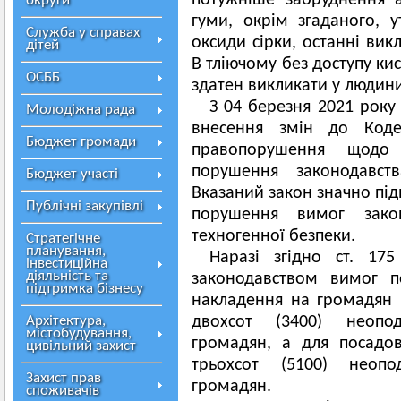
потужніше забруднення а
округи
гуми, окрім згаданого, 
Служба у справах
оксиди сірки, останні вик
дітей
В тліючому без доступу ки
ОСББ
здатен викликати у людин
З 04 березня 2021 року
Молодіжна рада
внесення змін до Кодек
Бюджет громади
правопорушення щодо 
порушення законодавст
Бюджет участі
Вказаний закон значно пі
Публічні закупівлі
порушення вимог зако
техногенної безпеки.
Стратегічне
планування,
Наразі згідно ст. 17
інвестиційна
діяльність та
законодавством вимог п
підтримка бізнесу
накладення на громадян ш
Архітектура,
двохсот (3400) неопод
містобудування,
громадян, а для посадо
цивільний захист
трьохсот (5100) неопо
Захист прав
громадян.
споживачів