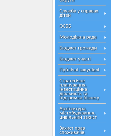
округи
Служба у справах
дітей
ОСББ
Молодіжна рада
Бюджет громади
Бюджет участі
Публічні закупівлі
Стратегічне
планування,
інвестиційна
діяльність та
підтримка бізнесу
Архітектура,
містобудування,
цивільний захист
Захист прав
споживачів