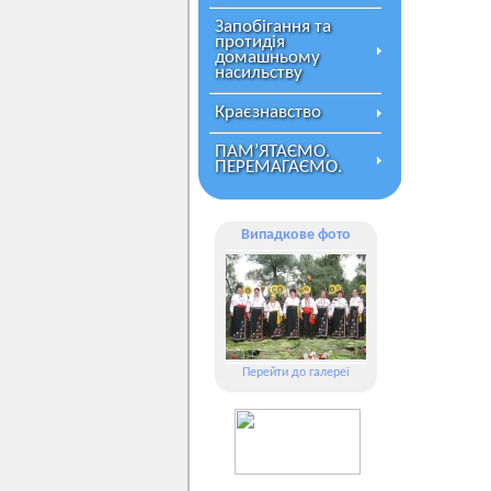
Запобігання та
протидія
домашньому
насильству
Краєзнавство
ПАМ’ЯТАЄМО.
ПЕРЕМАГАЄМО.
Випадкове фото
Перейти до галереї