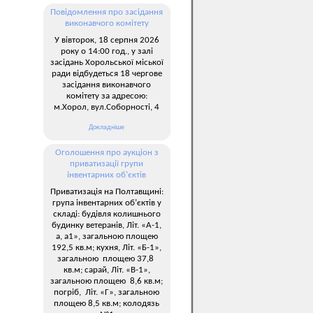
Повідомлення про засідання
виконавчого комітету
У вівторок, 18 серпня 2026
року о 14:00 год., у залі
засідань Хорольської міської
ради відбудеться 18 чергове
засідання виконавчого
комітету за адресою:
м.Хорол, вул.Соборності, 4
Докладніше
Оголошення про аукціон з
приватизації групи
інвентарних об’єктів
Приватизація на Полтавщині:
група інвентарних об’єктів у
складі: будівля колишнього
будинку ветеранів, Літ. «А-1,
а, а1», загальною площею
192,5 кв.м; кухня, Літ. «Б-1»,
загальною площею 37,8
кв.м; сарай, Літ. «В-1»,
загальною площею 8,6 кв.м;
погріб, Літ. «Г», загальною
площею 8,5 кв.м; колодязь