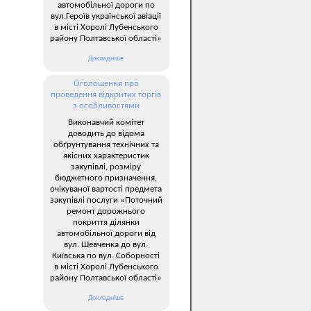
автомобільної дороги по
вул.Героїв української авіації
в місті Хоролі Лубенського
району Полтавської області»
Докладніше
Оголошення про
проведення відкритих торгів
з особливостями
Виконавчий комітет
доводить до відома
обґрунтування технічних та
якісних характеристик
закупівлі, розміру
бюджетного призначення,
очікуваної вартості предмета
закупівлі послуги «Поточний
ремонт дорожнього
покриття ділянки
автомобільної дороги від
вул. Шевченка до вул.
Київська по вул. Соборності
в місті Хоролі Лубенського
району Полтавської області»
Докладніше