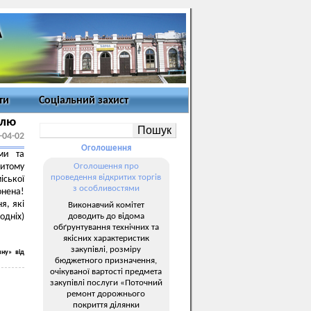
ти
Соціальний захист
влю
-04-02
Оголошення
ми та
итому
Оголошення про
проведення відкритих торгів
іської
з особливостями
онена!
я, які
Виконавчий комітет
доводить до відома
одніх)
обґрунтування технічних та
якісних характеристик
закупівлі, розміру
ину» від
бюджетного призначення,
очікуваної вартості предмета
закупівлі послуги «Поточний
ремонт дорожнього
покриття ділянки