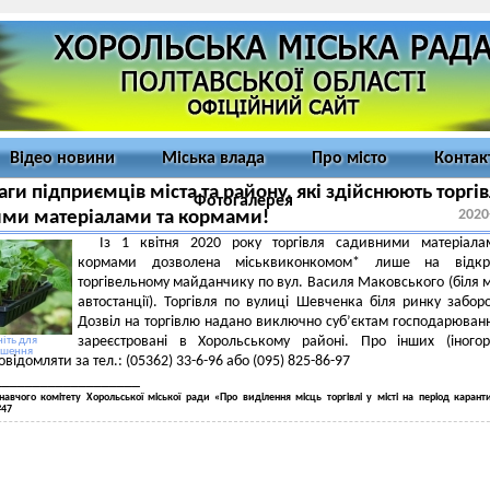
Відео новини
Міська влада
Про місто
Контак
аги підприємців міста та району, які здійснюють торгі
Фотогалерея
2020
ми матеріалами та кормами!
Із 1 квітня 2020 року торгівля садивними матеріала
кормами дозволена міськвиконкомом* лише на відкр
торгівельному майданчику по вул. Василя Маковського (біля м
автостанції). Торгівля по вулиці Шевченка біля ринку забор
Дозвіл на торгівлю надано виключно суб’єктам господарюванн
зареєстровані в Хорольському районі. Про інших (іногор
іть для
ьшення
відомляти за тел.: (05362) 33-6-96 або (095) 825-86-97
___________________
авчого комітету Хорольської міської ради «Про виділення місць торгівлі у місті на період карант
№47