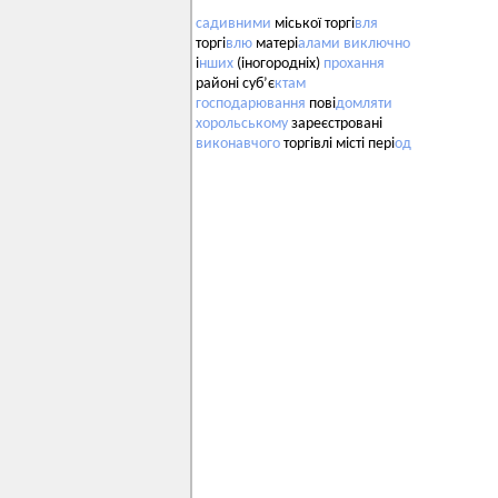
садивними
міської торгі
вля
торгі
влю
матері
алами
виключно
і
нших
(іногородніх)
прохання
районі суб’є
ктам
господарювання
пові
домляти
хорольському
зареєстровані
виконавчого
торгівлі місті пері
од