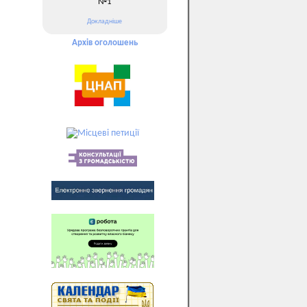
№1
Докладніше
Архів оголошень