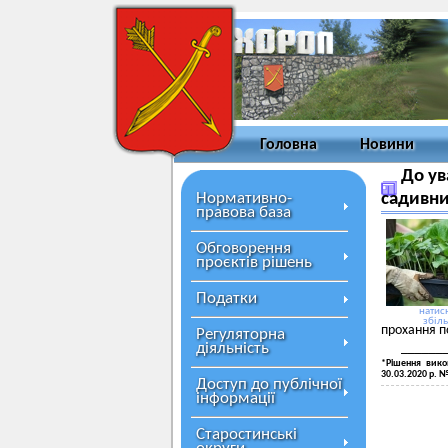
Головна
Новини
До ув
Нормативно-
садивни
правова база
Обговорення
проєктів рішень
Податки
натисн
збіл
прохання по
Регуляторна
діяльність
______
*Рішення викон
30.03.2020 р. 
Доступ до публічної
інформації
Старостинські