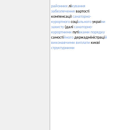
районних
лі
кування
забезпечення
вартості
компенсації
санаторно-
курортного
соці
ального
украї
ни
захисту
(далі
санаторно-
курортними
путі
вками
порядку
самості
йного
держадміністраці
й
виконавчими
виплати
києві
структурними