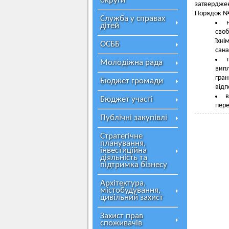
округи
затверджен
Порядок № 
Служба у справах
дітей
своб
їхн
ОСББ
сана
Молодіжна рада
випл
гра
Бюджет громади
відп
в
Бюджет участі
пере
Публічні закупівлі
Стратегічне
планування,
інвестиційна
діяльність та
підтримка бізнесу
Архітектура,
містобудування,
цивільний захист
Захист прав
споживачів