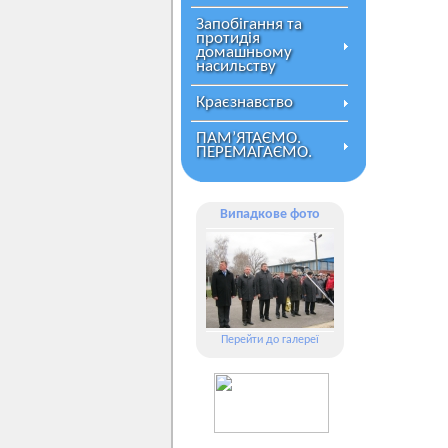
Запобігання та
протидія
домашньому
насильству
Краєзнавство
ПАМ’ЯТАЄМО.
ПЕРЕМАГАЄМО.
Випадкове фото
Перейти до галереї