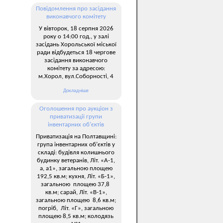
Повідомлення про засідання
виконавчого комітету
У вівторок, 18 серпня 2026
року о 14:00 год., у залі
засідань Хорольської міської
ради відбудеться 18 чергове
засідання виконавчого
комітету за адресою:
м.Хорол, вул.Соборності, 4
Докладніше
Оголошення про аукціон з
приватизації групи
інвентарних об’єктів
Приватизація на Полтавщині:
група інвентарних об’єктів у
складі: будівля колишнього
будинку ветеранів, Літ. «А-1,
а, а1», загальною площею
192,5 кв.м; кухня, Літ. «Б-1»,
загальною площею 37,8
кв.м; сарай, Літ. «В-1»,
загальною площею 8,6 кв.м;
погріб, Літ. «Г», загальною
площею 8,5 кв.м; колодязь