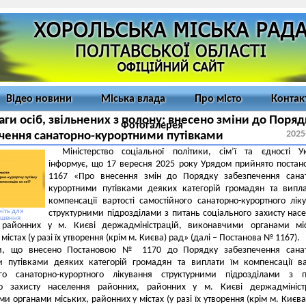
Відео новини
Міська влада
Про місто
Контак
аги осіб, звільнених з полону: внесено зміни до Поряд
Фотогалерея
2025
чення санаторно-курортними путівками
Міністерство соціальної політики, сім’ї та єдності У
інформує, що 17 вересня 2025 року Урядом прийнято поста
1167 «Про внесення змін до Порядку забезпечення санат
курортними путівками деяких категорій громадян та випл
компенсації вартості самостійного санаторно-курортного лік
іть для
структурними підрозділами з питань соціального захисту нас
ьшення
 районних у м. Києві держадміністрацій, виконавчими органами міс
містах (у разі їх утворення (крім м. Києва) рад» (далі – Постанова № 1167).
и, що внесено Постановою № 1170 до Порядку забезпечення санат
и путівками деяких категорій громадян та виплати їм компенсації ва
ого санаторно-курортного лікування структурними підрозділами з п
го захисту населення районних, районних у м. Києві держадміністр
и органами міських, районних у містах (у разі їх утворення (крім м. Києва