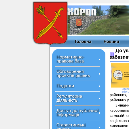
Головна
Новини
До ув
Нормативно-
забезпе
правова база
Обговорення
проєктів рішень
Податки
натисн
збіл
районних,
Регуляторна
діяльність
районних у 
Змінам
Доступ до публічної
курортним
інформації
самостійн
соціально
Старостинські
виконавчим