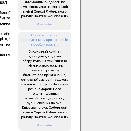
автомобільної дороги по
далі –
вул.Героїв української авіації
в місті Хоролі Лубенського
бистої
району Полтавської області»
би) за
дження
Докладніше
ня або
Оголошення про
рі 0,7
проведення відкритих торгів
ної на
з особливостями
Виконавчий комітет
ування
доводить до відома
обґрунтування технічних та
якісних характеристик
закупівлі, розміру
бюджетного призначення,
очікуваної вартості предмета
закупівлі послуги «Поточний
ремонт дорожнього
покриття ділянки
автомобільної дороги від
вул. Шевченка до вул.
Київська по вул. Соборності
в місті Хоролі Лубенського
району Полтавської області»
Докладніше