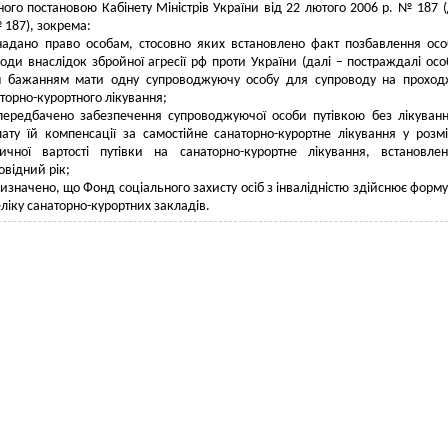
ого постановою Кабінету Міністрів України від 22 лютого 2006 р. № 187 (
187), зокрема:
надано право особам, стосовно яких встановлено факт позбавлення осо
оди внаслідок збройної агресії рф проти України (далі – постраждалі осо
ім бажанням мати одну супроводжуючу особу для супроводу на прохо
торно-курортного лікування;
передбачено забезпечення супроводжуючої особи путівкою без лікуван
ату їй компенсації за самостійне санаторно-курортне лікування у розмі
ничної вартості путівки на санаторно-курортне лікування, встановле
овідний рік;
изначено, що Фонд соціального захисту осіб з інвалідністю здійснює форм
ліку санаторно-курортних закладів.