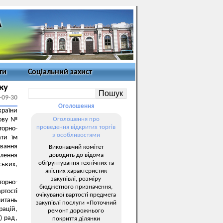
ти
Соціальний захист
ку
-09-30
Оголошення
країни
нову №
Оголошення про
проведення відкритих торгів
орно-
з особливостями
ати їм
ування
Виконавчий комітет
доводить до відома
елення
обґрунтування технічних та
ьких,
якісних характеристик
закупівлі, розміру
орно-
бюджетного призначення,
ртості
очікуваної вартості предмета
итань
закупівлі послуги «Поточний
ацій,
ремонт дорожнього
) рад,
покриття ділянки