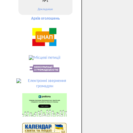
№1
Докладніше
Архів оголошень