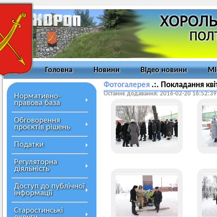
Головна
Новини
Відео новини
Мі
Фотогалерея
.:. Покладання кві
Останнє додавання: 2016-02-20 16:52:39
Нормативно-
правова база
Обговорення
проєктів рішень
Податки
Регуляторна
діяльність
Доступ до публічної
інформації
Старостинські