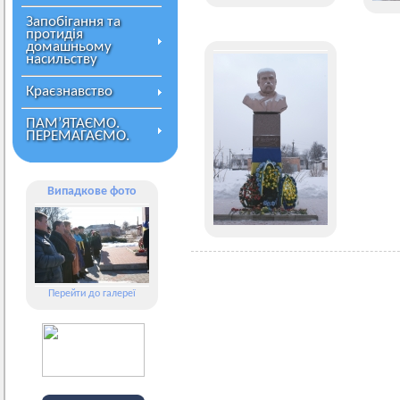
Запобігання та
протидія
домашньому
насильству
Краєзнавство
ПАМ’ЯТАЄМО.
ПЕРЕМАГАЄМО.
Випадкове фото
Перейти до галереї