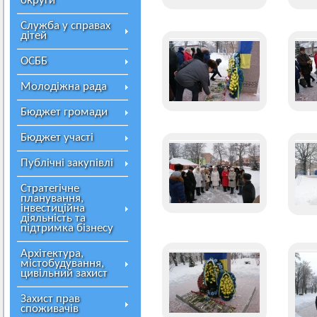
округи
Служба у справах
дітей
ОСББ
Молодіжна рада
Бюджет громади
Бюджет участі
Публічні закупівлі
Стратегічне
планування,
інвестиційна
діяльність та
підтримка бізнесу
Архітектура,
містобудування,
цивільний захист
Захист прав
споживачів