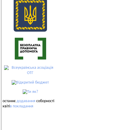
останнє
додавання
соборності
квіті
в
покладання