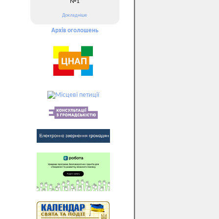
№1
Докладніше
Архів оголошень