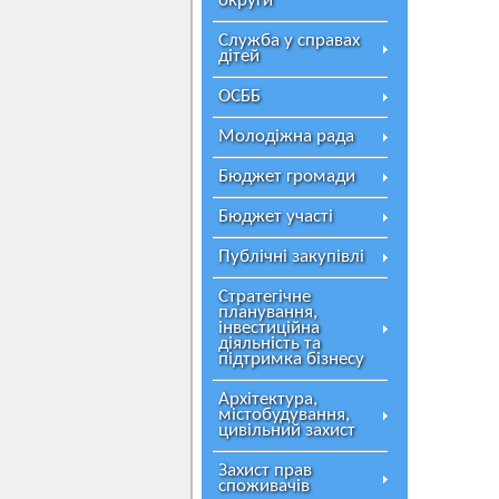
округи
Служба у справах
дітей
ОСББ
Молодіжна рада
Бюджет громади
Бюджет участі
Публічні закупівлі
Стратегічне
планування,
інвестиційна
діяльність та
підтримка бізнесу
Архітектура,
містобудування,
цивільний захист
Захист прав
споживачів