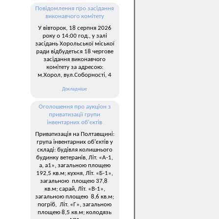
Повідомлення про засідання
виконавчого комітету
У вівторок, 18 серпня 2026
року о 14:00 год., у залі
засідань Хорольської міської
ради відбудеться 18 чергове
засідання виконавчого
комітету за адресою:
м.Хорол, вул.Соборності, 4
Докладніше
Оголошення про аукціон з
приватизації групи
інвентарних об’єктів
Приватизація на Полтавщині:
група інвентарних об’єктів у
складі: будівля колишнього
будинку ветеранів, Літ. «А-1,
а, а1», загальною площею
192,5 кв.м; кухня, Літ. «Б-1»,
загальною площею 37,8
кв.м; сарай, Літ. «В-1»,
загальною площею 8,6 кв.м;
погріб, Літ. «Г», загальною
площею 8,5 кв.м; колодязь