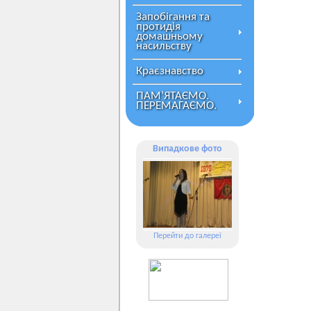
Запобігання та
протидія
домашньому
насильству
Краєзнавство
ПАМ’ЯТАЄМО.
ПЕРЕМАГАЄМО.
Випадкове фото
Перейти до галереї