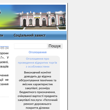
ти
Соціальний захист
-05-24
Оголошення
борони
и?». У
Оголошення про
шової,
проведення відкритих торгів
оварів
з особливостями
Виконавчий комітет
ечення
доводить до відома
ції не
обґрунтування технічних та
язання
якісних характеристик
закупівлі, розміру
бюджетного призначення,
очікуваної вартості предмета
закупівлі послуги «Поточний
ремонт дорожнього
покриття ділянки