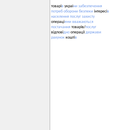
товарі
в
украї
ни
забезпечення
потреб
оборони
безпеки
інтересі
в
населення
послуг
захисту
операці
ями
вважаються
постачання
товарів/
послуг
відпові
дно
операції
держави
рахунок
кошті
в