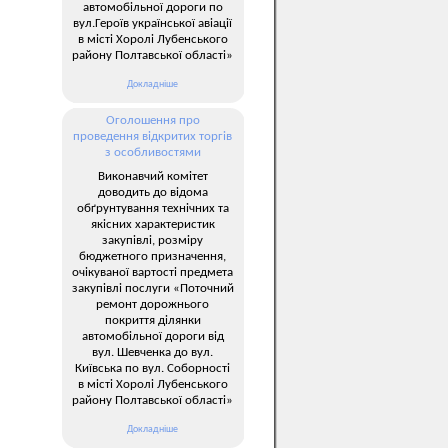
автомобільної дороги по
вул.Героїв української авіації
в місті Хоролі Лубенського
району Полтавської області»
Докладніше
Оголошення про
проведення відкритих торгів
з особливостями
Виконавчий комітет
доводить до відома
обґрунтування технічних та
якісних характеристик
закупівлі, розміру
бюджетного призначення,
очікуваної вартості предмета
закупівлі послуги «Поточний
ремонт дорожнього
покриття ділянки
автомобільної дороги від
вул. Шевченка до вул.
Київська по вул. Соборності
в місті Хоролі Лубенського
району Полтавської області»
Докладніше