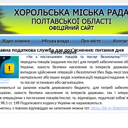
Відео новини
Міська влада
Про місто
Контак
вна податкова служба дає роз’яснення: питання дня
Фотогалерея
2022
«Чи є постачанням товарів та послуг безоплатна
передача товарів (надання послуг) для потреб забезпечення о
України, захисту безпеки населення та інтересів держав
випадках здійснення операцій з безоплатної (без будь-якої гро
матеріальної або інших видів компенсації) передачі/надання т
іть для
та послуг установам або організаціям,
ьшення
имуються за рахунок коштів державного бюджету, для потреб забезп
країни, захисту безпеки населення та інтересів держави, так і опера
 операціями з постачання товарів/послуг, та, відповідно, податкові зобов’
 198.5 ст. 198 Податкового кодексу України не нараховуються.
итись з повною відповіддю на запитання можна тут:
https://bit.ly/3NA05H3