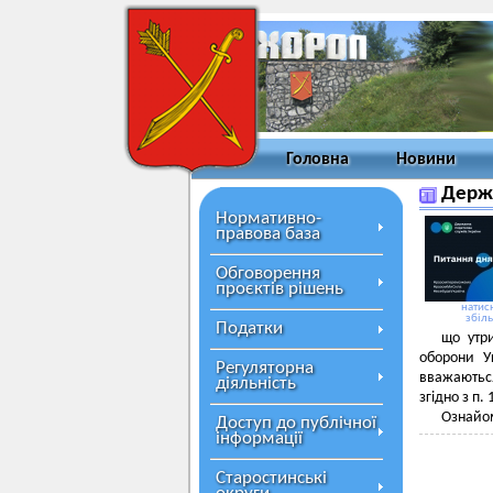
Головна
Новини
Держа
Нормативно-
правова база
Обговорення
проєктів рішень
натисн
збіл
Податки
що утр
оборони У
Регуляторна
вважаються
діяльність
згідно з п.
Ознайом
Доступ до публічної
інформації
Старостинські