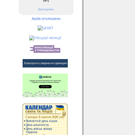
№1
Докладніше
Архів оголошень