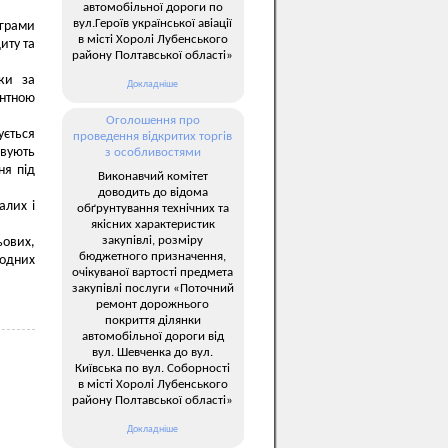
автомобільної дороги по
вул.Героїв української авіації
ограми
в місті Хоролі Лубенського
иту та
району Полтавської області»
ки за
Докладніше
ентною
Оголошення про
ується
проведення відкритих торгів
вують
з особливостями
ня під
Виконавчий комітет
доводить до відома
алих і
обґрунтування технічних та
якісних характеристик
закупівлі, розміру
ьових,
бюджетного призначення,
родних
очікуваної вартості предмета
закупівлі послуги «Поточний
ремонт дорожнього
покриття ділянки
автомобільної дороги від
вул. Шевченка до вул.
Київська по вул. Соборності
в місті Хоролі Лубенського
району Полтавської області»
Докладніше