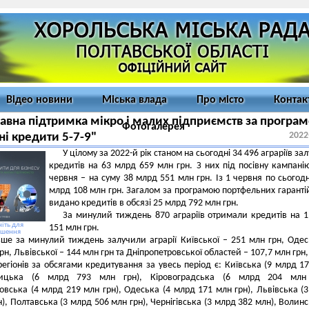
Відео новини
Міська влада
Про місто
Контак
вна підтримка мікро і малих підприємств за програ
Фотогалерея
2022
ні кредити 5-7-9"
У цілому за 2022-й рік станом на сьогодні 34 496 аграріїв за
кредитів на 63 млрд 659 млн грн. З них під посівну кампані
червня – на суму 38 млрд 551 млн грн. Із 1 червня по сьогодн
млрд 108 млн грн. Загалом за програмою портфельних гаранті
видано кредитів в обсязі 25 млрд 792 млн грн.
За минулий тиждень 870 аграріїв отримали кредитів на 
іть для
151 млн грн.
ьшення
ше за минулий тиждень залучили аграрії Київської – 251 млн грн, Одес
рн, Львівської – 144 млн грн та Дніпропетровської областей – 107,7 млн грн,
регіонів за обсягами кредитування за увесь період є: Київська (9 млрд 1
ницька (6 млрд 793 млн грн), Кіровоградська (6 млрд 204 млн 
овська (4 млрд 219 млн грн), Одеська (4 млрд 171 млн грн), Львівська (
н), Полтавська (3 млрд 506 млн грн), Чернігівська (3 млрд 382 млн), Волинс