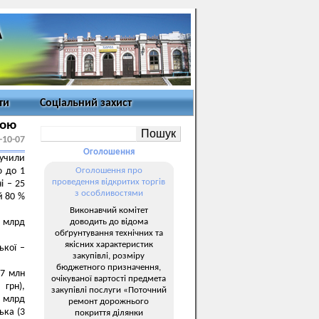
ти
Соціальний захист
мою
-10-07
Оголошення
лучили
ю до 1
Оголошення про
проведення відкритих торгів
і – 25
з особливостями
й 80 %
Виконавчий комітет
доводить до відома
1 млрд
обґрунтування технічних та
якісних характеристик
ької –
закупівлі, розміру
бюджетного призначення,
77 млн
очікуваної вартості предмета
грн),
закупівлі послуги «Поточний
3 млрд
ремонт дорожнього
ька (3
покриття ділянки