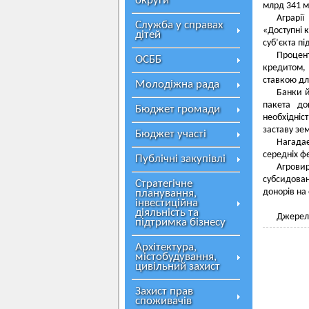
округи
млрд 341 м
Аграрії
Служба у справах
«Доступні к
дітей
суб’єкта п
Процен
ОСББ
кредитом,
ставкою дл
Молодіжна рада
Банки й
пакета до
Бюджет громади
необхідніс
заставу зе
Бюджет участі
Нагадає
середніх ф
Публічні закупівлі
Агрови
субсидован
Стратегічне
донорів на
планування,
інвестиційна
діяльність та
Джерел
підтримка бізнесу
Архітектура,
містобудування,
цивільний захист
Захист прав
споживачів