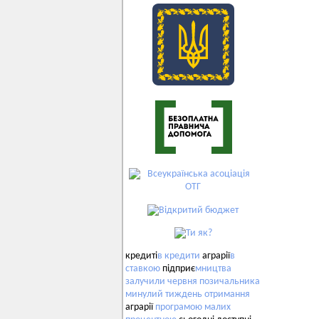
кредиті
в
кредити
аграрії
в
ставкою
підприє
мництва
залучили
червня
позичальника
минулий
тиждень
отримання
аграрії
програмою
малих