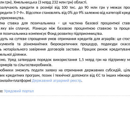
лн грн), Хмельницька (3 млрд 232 млн грн) області.
 залучають кредити в розмірі від 100 тис. до 90 млн грн у межах пр
редити 5-7-9». Відсотки становлять від 0% до 9% залежно від категорії кред
ідприємництва.
тна ставка для позичальника – це частина базової процентної став
 яку він сплачує. Різницю між базовою процентною ставкою та проц
я позичальника компенсує Фонд розвитку підприємництва.
дуть на суттєве спрощення умов отримання кредитів для аграріїв: це стос
кументів та різноманітних бюрократичних процедур, подекуди скасо
ть нотаріального завірення договорів застави. Працює ринок кредитуван
мельної ділянки.
мо, Уряд затвердив порядок використання 1,5 млрд грн на підтримку м
ермерів та сільгоспвиробників.
робники зможуть подати заявку на отримання державних субсидій, ціл
их кредитних програм, позик і технічної допомоги від ЄС та інших міжна
 онлайн-платформі
Державний аграрний реєстр
.
о:
Урядовий портал