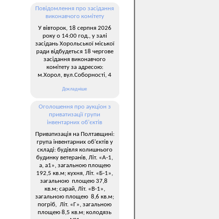
Повідомлення про засідання
виконавчого комітету
У вівторок, 18 серпня 2026
року о 14:00 год., у залі
засідань Хорольської міської
ради відбудеться 18 чергове
засідання виконавчого
комітету за адресою:
м.Хорол, вул.Соборності, 4
Докладніше
Оголошення про аукціон з
приватизації групи
інвентарних об’єктів
Приватизація на Полтавщині:
група інвентарних об’єктів у
складі: будівля колишнього
будинку ветеранів, Літ. «А-1,
а, а1», загальною площею
192,5 кв.м; кухня, Літ. «Б-1»,
загальною площею 37,8
кв.м; сарай, Літ. «В-1»,
загальною площею 8,6 кв.м;
погріб, Літ. «Г», загальною
площею 8,5 кв.м; колодязь