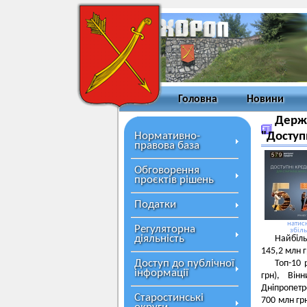
Головна
Новини
Держа
Нормативно-
"Доступ
правова база
Обговорення
проєктів рішень
Податки
натисн
Регуляторна
збіл
діяльність
Найбіль
145,2 млн г
Доступ до публічної
Топ-10 
інформації
грн), Він
Дніпропетр
Старостинські
700 млн гр