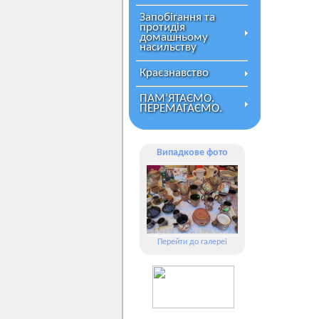
Запобігання та
протидія
домашньому
насильству
Краєзнавство
ПАМ’ЯТАЄМО.
ПЕРЕМАГАЄМО.
Випадкове фото
Перейти до галереї