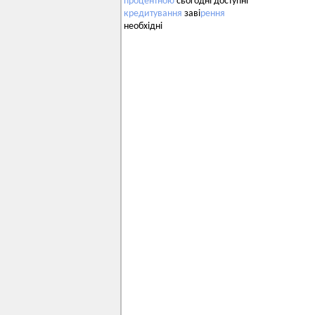
процентною
сьогодні доступні
кредитування
заві
рення
необхідні