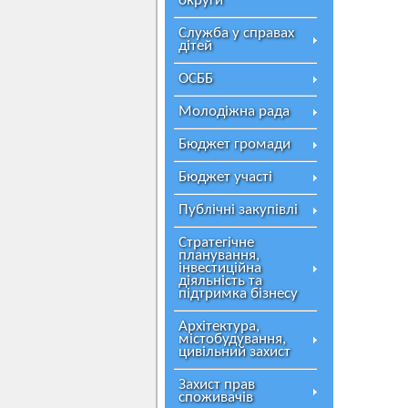
округи
Служба у справах
дітей
ОСББ
Молодіжна рада
Бюджет громади
Бюджет участі
Публічні закупівлі
Стратегічне
планування,
інвестиційна
діяльність та
підтримка бізнесу
Архітектура,
містобудування,
цивільний захист
Захист прав
споживачів