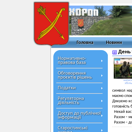
Головна
Новини
День 
Нормативно-
правова база
Обговорення
проєктів рішень
натисн
збіл
Податки
символ нар
маємо спок
Регуляторна
Дякуємо ко
діяльність
готовність
Нехай вас 
Доступ до публічної
інформації
Разом – м
Разом – д
Старостинські