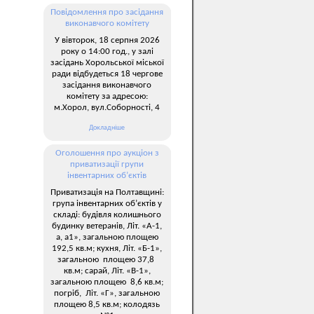
Повідомлення про засідання
виконавчого комітету
У вівторок, 18 серпня 2026
року о 14:00 год., у залі
засідань Хорольської міської
ради відбудеться 18 чергове
засідання виконавчого
комітету за адресою:
м.Хорол, вул.Соборності, 4
Докладніше
Оголошення про аукціон з
приватизації групи
інвентарних об’єктів
Приватизація на Полтавщині:
група інвентарних об’єктів у
складі: будівля колишнього
будинку ветеранів, Літ. «А-1,
а, а1», загальною площею
192,5 кв.м; кухня, Літ. «Б-1»,
загальною площею 37,8
кв.м; сарай, Літ. «В-1»,
загальною площею 8,6 кв.м;
погріб, Літ. «Г», загальною
площею 8,5 кв.м; колодязь