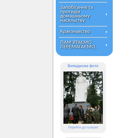
Запобігання та
протидія
домашньому
насильству
Краєзнавство
ПАМ’ЯТАЄМО.
ПЕРЕМАГАЄМО.
Випадкове фото
Перейти до галереї