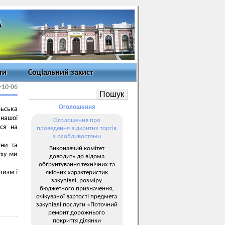
ти
Соціальний захист
-10-06
Оголошення
льська
 нашої
Оголошення про
ся на
проведення відкритих торгів
з особливостями
ни та
Виконавчий комітет
уху ми
доводить до відома
обґрунтування технічних та
тизм і
якісних характеристик
закупівлі, розміру
бюджетного призначення,
очікуваної вартості предмета
закупівлі послуги «Поточний
ремонт дорожнього
покриття ділянки