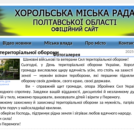
Відео новини
Міська влада
Про місто
Контак
2025
територіальної оборони
Фотогалерея
Шановні військові та ветерани Сил територіальної оборони!
Сьогодні, у День територіальної оборони України, Хоро
громада висловлює щиру вдячність усім, хто стоїть на захисті
землі — мужнім воїнам тероборони, які першими підняли
оборону своїх домівок, свого краю, своєї держави.
іть для
ьшення
Ви – справжній щит громади, опора Збройних Сил Украї
одного спротиву. Завдяки вашій відданості, дисципліні й незламному д
ій у тилу, можемо працювати, виховувати дітей і вірити у Перемогу.
жному захиснику й захисниці територіальної оборони за мужність, патріо
 бути поруч у найскладніші хвилини.
оберігає Господь, підтримує рідна земля і зігріває любов вдячного народу.
и сила!
о Перемоги!