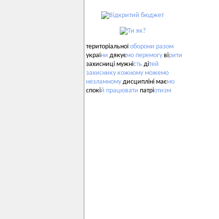
територіальної
оборони
разом
украї
ни
дякує
мо
перемогу
ві
рити
захисниці мужні
сть
ді
тей
захиснику
кожному
можемо
незламному
дисципліні має
мо
спокі
й
працювати
патрі
отизм