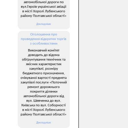
автомобільної дороги по
вул.Героїв української авіації
в місті Хоролі Лубенського
району Полтавської області»
Докладніше
Оголошення про
проведення відкритих торгів
з особливостями
Виконавчий комітет
доводить до відома
обґрунтування технічних та
якісних характеристик
закупівлі, розміру
бюджетного призначення,
очікуваної вартості предмета
закупівлі послуги «Поточний
ремонт дорожнього
покриття ділянки
автомобільної дороги від
вул. Шевченка до вул.
Київська по вул. Соборності
в місті Хоролі Лубенського
району Полтавської області»
Докладніше