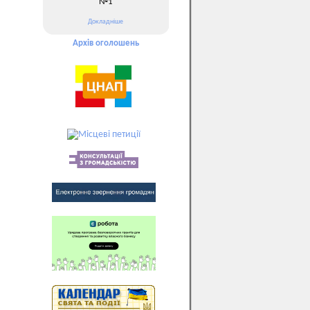
№1
Докладніше
Архів оголошень