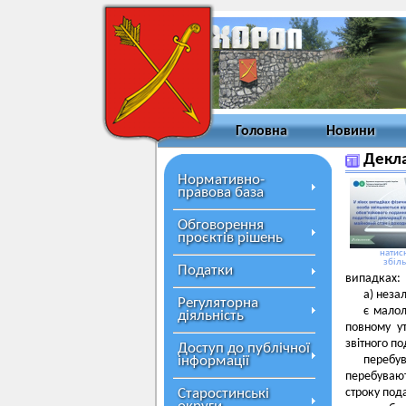
Головна
Новини
Декла
Нормативно-
правова база
Обговорення
проєктів рішень
натисн
збіл
Податки
випадках:
а) неза
Регуляторна
є малол
діяльність
повному ут
звітного по
Доступ до публічної
інформації
перебу
перебувают
Старостинські
строку под