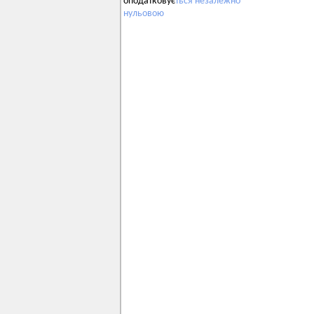
оподатковує
ться
незалежно
нульовою