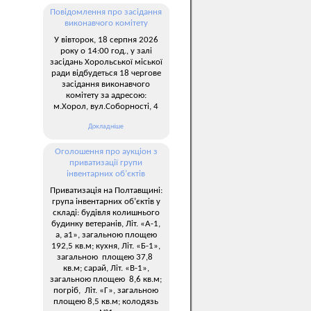
Повідомлення про засідання
виконавчого комітету
У вівторок, 18 серпня 2026
року о 14:00 год., у залі
засідань Хорольської міської
ради відбудеться 18 чергове
засідання виконавчого
комітету за адресою:
м.Хорол, вул.Соборності, 4
Докладніше
Оголошення про аукціон з
приватизації групи
інвентарних об’єктів
Приватизація на Полтавщині:
група інвентарних об’єктів у
складі: будівля колишнього
будинку ветеранів, Літ. «А-1,
а, а1», загальною площею
192,5 кв.м; кухня, Літ. «Б-1»,
загальною площею 37,8
кв.м; сарай, Літ. «В-1»,
загальною площею 8,6 кв.м;
погріб, Літ. «Г», загальною
площею 8,5 кв.м; колодязь