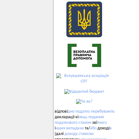
відпові
дно
податку
перебувають
декларації кі
нець
подання
податкового
станом
зві
тного
і
нших
випадках
та/
або
доході
в
(далі
доходу
ставкою