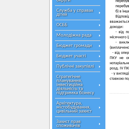
округи
перебув
перебув
Служба у справах
б) в ін
дітей
Відпові
вважається
ОСББ
доходи:
- від п
Молодіжна рада
місячного 
- викл
Бюджет громади
(виплачено
- від опе
Бюджет участі
ПКУ не оп
нотаріальн
Публічні закупівлі
розд. IV ПК
- у вигляд
Стратегічне
ставкою под
планування,
інвестиційна
діяльність та
підтримка бізнесу
Архітектура,
містобудування,
цивільний захист
Захист прав
споживачів