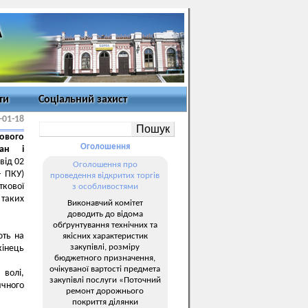
ти
Соціальний захист
-01-18
кового
Оголошення
тан і
від 02
Оголошення про
– ПКУ)
проведення відкритих торгів
ткової
з особливостями
 таких
Виконавчий комітет
доводить до відома
обґрунтування технічних та
ють на
якісних характеристик
закупівлі, розміру
кінець
бюджетного призначення,
очікуваної вартості предмета
 волі,
закупівлі послуги «Поточний
ичного
ремонт дорожнього
покриття ділянки