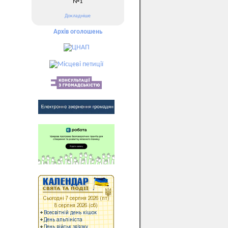
№1
Докладніше
Архів оголошень