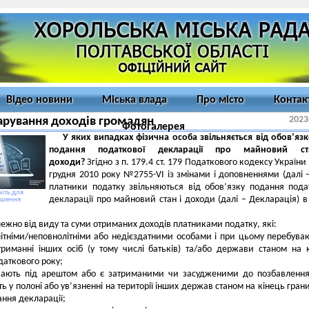
Відео новини
Міська влада
Про місто
Контак
2023
рування доходів громадян
Фотогалерея
У яких випадках фізична особа звільняється від обов’яз
подання податкової декларації про майновий с
доходи?
Згідно з п. 179.4 ст. 179 Податкового кодексу України 
грудня 2010 року №2755-VI із змінами і доповненнями (далі 
платники податку звільняються від обов’язку подання пода
іть для
декларації про майновий стан і доходи (далі – Декларація) в
ьшення
лежно від виду та суми отриманих доходів платниками податку, які:
ітніми/неповнолітніми або недієздатними особами і при цьому перебува
риманні інших осіб (у тому числі батьків) та/або держави станом на 
даткового року;
вають під арештом або є затриманими чи засудженими до позбавлення
ь у полоні або ув’язненні на території інших держав станом на кінець гран
ання декларації;