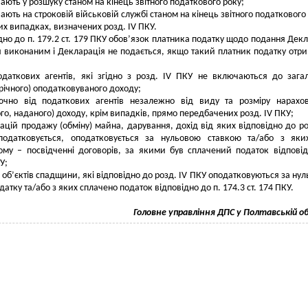
ають у розшуку станом на кінець звітного податкового року;
ають на строковій військовій службі станом на кінець звітного податкового
ших випадках, визначених розд. IV ПКУ.
дно до п. 179.2 ст. 179 ПКУ обов’язок платника податку щодо подання Декл
 виконаним і Декларація не подається, якщо такий платник податку отр
одаткових агентів, які згідно з розд. IV ПКУ не включаються до зага
(річного) оподатковуваного доходу;
ючно від податкових агентів незалежно від виду та розміру нарахо
го, наданого) доходу, крім випадків, прямо передбачених розд. IV ПКУ;
рацій продажу (обміну) майна, дарування, дохід від яких відповідно до ро
одатковується, оподатковується за нульовою ставкою та/або з яки
ому – посвідченні договорів, за якими був сплачений податок відпові
У;
і об’єктів спадщини, які відповідно до розд. IV ПКУ оподатковуються за ну
атку та/або з яких сплачено податок відповідно до п. 174.3 ст. 174 ПКУ.
Головне управління ДПС у Полтавській о