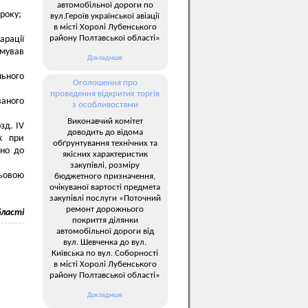
автомобільної дороги по
 року;
вул.Героїв української авіації
в місті Хоролі Лубенського
району Полтавської області»
арації
имував
Докладніше
льного
Оголошення про
проведення відкритих торгів
ваного
з особливостями
Виконавчий комітет
зд. IV
доводить до відома
х при
обґрунтування технічних та
дно до
якісних характеристик
закупівлі, розміру
льовою
бюджетного призначення,
очікуваної вартості предмета
закупівлі послуги «Поточний
ремонт дорожнього
бласті
покриття ділянки
автомобільної дороги від
вул. Шевченка до вул.
Київська по вул. Соборності
в місті Хоролі Лубенського
району Полтавської області»
Докладніше