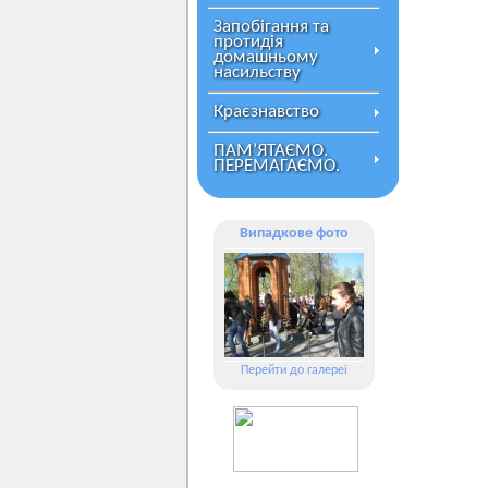
Запобігання та
протидія
домашньому
насильству
Краєзнавство
ПАМ’ЯТАЄМО.
ПЕРЕМАГАЄМО.
Випадкове фото
Перейти до галереї