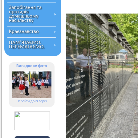
Запобігання та
протидія
домашньому
насильству
Краєзнавство
ПАМ’ЯТАЄМО.
ПЕРЕМАГАЄМО.
Випадкове фото
Перейти до галереї