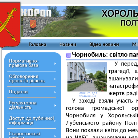
Головна
Новини
Відео новини
Мі
Чорнобиль: світло пам’
Нормативно-
У перед
правова база
трагедії, 
Обговорення
вшанувал
проєктів рішень
катастро
Податки
жертв раді
натисніть для
збільшення
У заході взяли участь
Регуляторна
діяльність
голова громадської орг
Чорнобиля у Хорольські
Доступ до публічної
інформації
Лубенського району Полта
Вони поклали квіти до мем
Старостинські