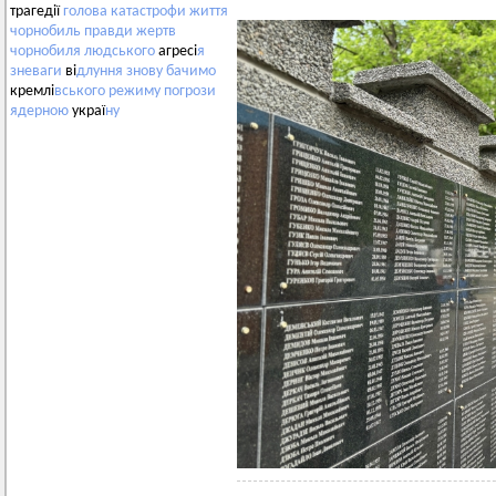
трагедії
голова
катастрофи
життя
чорнобиль
правди
жертв
чорнобиля
людського
агресі
я
зневаги
ві
длуння
знову
бачимо
кремлі
вського
режиму
погрози
ядерною
украї
ну