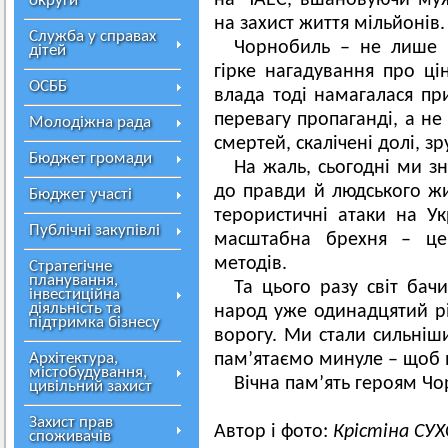
на ЧАЕС, вшановуючи мужн
округи
на захист життя мільйонів.
Служба у справах
Чорнобиль – не лише 
дітей
гірке нагадування про ці
ОСББ
влада тоді намагалася пр
перевагу пропаганді, а не
Молодіжна рада
смертей, скалічені долі, 
Бюджет громади
На жаль, сьогодні ми зн
до правди й людського жи
Бюджет участі
терористичні атаки на У
Публічні закупівлі
масштабна брехня – це
методів.
Стратегічне
планування,
Та цього разу світ бачи
інвестиційна
діяльність та
народ уже одинадцятий рі
підтримка бізнесу
ворогу. Ми стали сильні
Архітектура,
пам’ятаємо минуле – щоб 
містобудування,
Вічна пам’ять героям Ч
цивільний захист
Захист прав
Автор і фото:
Крістіна СУ
споживачів