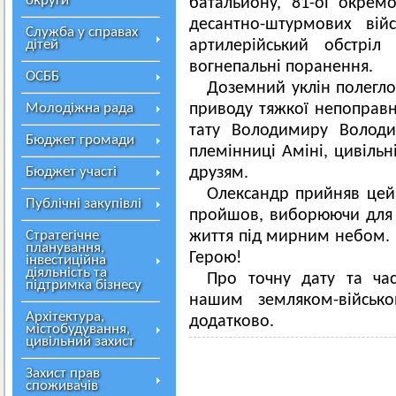
округи
батальйону, 81-ої окрем
десантно-штурмових вій
Служба у справах
дітей
артилерійський обстріл
вогнепальні поранення.
ОСББ
Доземний уклін полеглом
Молодіжна рада
приводу тяжкої непоправно
тату Володимиру Володим
Бюджет громади
племінниці Аміні, цивільн
Бюджет участі
друзям.
Олександр прийняв цей 
Публічні закупівлі
пройшов, виборюючи для 
Стратегічне
життя під мирним небом. В
планування,
Герою!
інвестиційна
діяльність та
Про точну дату та ча
підтримка бізнесу
нашим земляком-військ
Архітектура,
додатково.
містобудування,
цивільний захист
Захист прав
споживачів