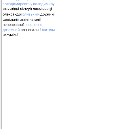
володимировичу
володимиру
микитівні вікторії племінниці
олександрі
близьким
дружині
цивільні
й
аміні наталії
непоправної
поранення
доземний
вогнепальні
життям
несумісні