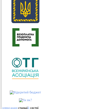
олександр
старші
й
сестрі