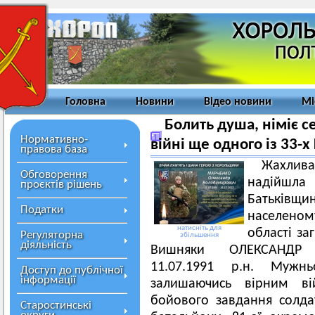
Головна
Новини
Відео новини
Мі
Болить душа, німіє 
Нормативно-
війні ще одного із 33-х
правова база
Жахлив
Обговорення
надійшла
проєктів рішень
Батьків
Податки
населеном
натисніть для
області за
Регуляторна
збільшення
діяльність
Вишняки ОЛЕКСАНДР
11.07.1991 р.н. Мужн
Доступ до публічної
інформації
залишаючись вірним вій
бойового завдання солда
Старостинські