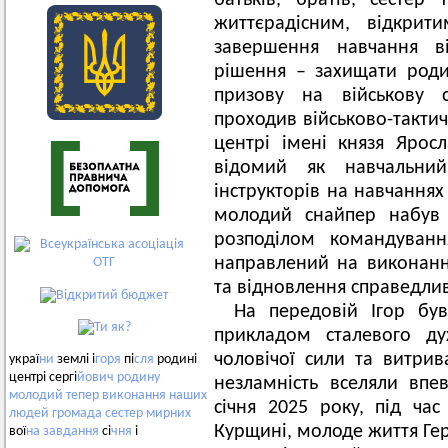
батьків, братів, сестер
життєрадісним, відкрит
завершення навчання в
рішення – захищати родин
призову на військову с
проходив військово-тактич
центрі імені князя Ярос
відомий як навчальни
інструкторів на навчаннях
молодий снайпер набув 
розподілом командуван
направлений на виконанн
та відновлення справедли
На передовій Ігор бу
прикладом сталевого ду
чоловічої сили та витрива
украї
ни
землі і
горя
пі
сля
родині
центрі сергі
йович
родину
незламність вселяли впе
молодий
тепер
виконання
наших
січня 2025 року, під ча
людей
громада
сестер
мирних
Курщині, молоде життя Ге
вої
на
завдання
сі
чня
і