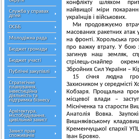
округи
конфлікту шляхом прит
найвищої міри покаранн
Служба у справах
дітей
українців і військових.
Ми продовжуємо втрач
ОСББ
масованих ракетних атак у
Молодіжна рада
на фронті. Хорольська гр
про важку втрату. У бою 
Бюджет громади
загинув наш земляк, сп
Бюджет участі
стрілець-снайпер окре
Збройних Сил України – Кір
Публічні закупівлі
15 січня людна гр
Стратегічне
Захисником у середмісті Х
планування,
інвестиційна
Кобзаря. Прощальна пром
діяльність та
місцевої влади – засту
підтримка бізнесу
Місніченка та старости Ви
Архітектура,
Анатолія Вовка. Заупо
містобудування,
цивільний захист
Вишняківському кладовищ
Кременчуцької єпархії УП
Захист прав
споживачів
Іван Бровко.