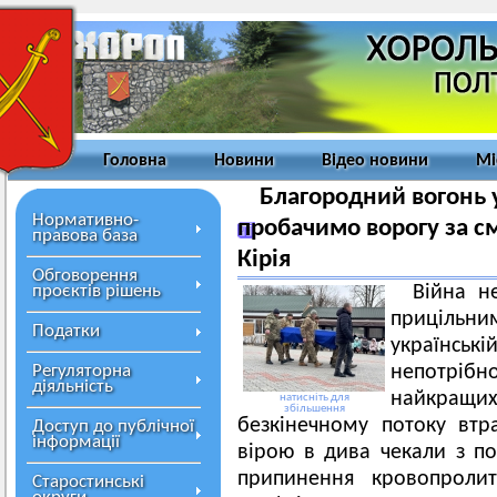
Головна
Новини
Відео новини
Мі
Благородний вогонь у
Нормативно-
пробачимо ворогу за с
правова база
Кірія
Обговорення
проєктів рішень
Війна н
прицільни
Податки
українські
Регуляторна
непотрібн
діяльність
найкра
натисніть для
збільшення
безкінечному потоку втр
Доступ до публічної
інформації
вірою в дива чекали з п
припинення кровопролит
Старостинські