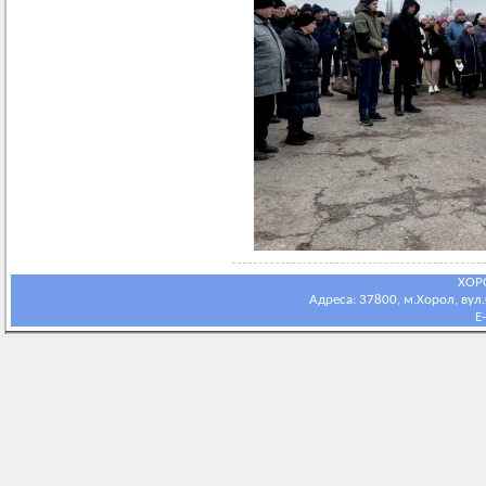
ХОР
Адреса: 37800, м.Хорол, вул.С
E