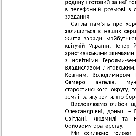
родину і готовий за неї п
в телефонній розмові з
завдання.
Світла пам’ять про хор
залишиться в наших серц
життя заради майбутньо
квітучій України. Тепер
християнськими звичаями в
з новітніми Героями-зе
Владиславом Литовським
Козіним, Володимиром 
Семеро ангелів, муж
старостинського округу, 
землі, за яку звитяжно бор
Висловлюємо глибокі щи
Олександрівні, доньці – П
Світлані, Людмилі та Н
бойовому братерству.
Ми схиляємо голови 