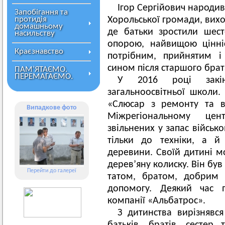
Ігор Сергійович народив
Запобігання та
протидія
Хорольської громади, вихов
домашньому
де батьки зростили шест
насильству
опорою, найвищою цінні
Краєзнавство
потрібним, прийнятим 
сином після старшого брат
ПАМ’ЯТАЄМО.
ПЕРЕМАГАЄМО.
У 2016 році закін
загальноосвітньої школи.
«Слюсар з ремонту та в
Випадкове фото
Міжрегіональному цент
звільнених у запас військ
тільки до техніки, а й
деревини. Своїй дитині м
дерев’яну колиску. Він бу
Перейти до галереї
татом, братом, добрим 
допомогу. Деякий час п
компанії «Альбатрос».
З дитинства вирізнявс