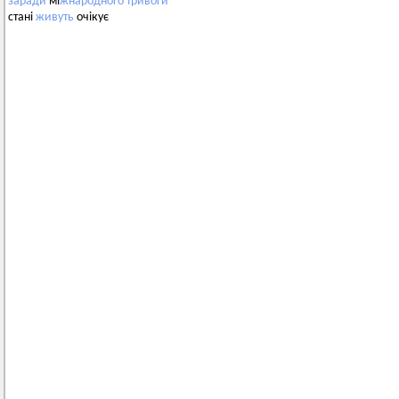
заради
мі
жнародного
тривоги
стані
живуть
очікує