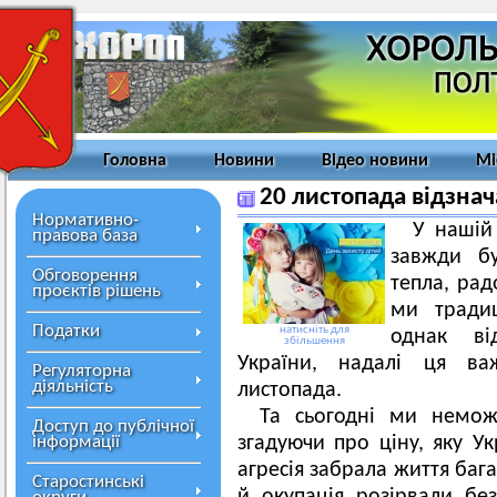
Головна
Новини
Відео новини
Мі
20 листопада відзнач
Нормативно-
У нашій
правова база
завжди б
Обговорення
тепла, рад
проєктів рішень
ми традиц
Податки
натисніть для
однак ві
збільшення
України, надалі ця ва
Регуляторна
діяльність
листопада.
Та сьогодні ми немож
Доступ до публічної
інформації
згадуючи про ціну, яку Ук
агресія забрала життя бага
Старостинські