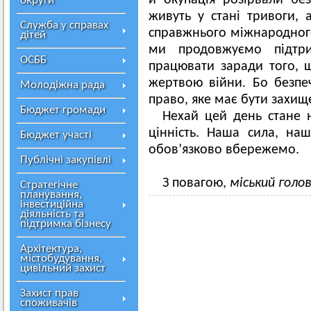
й окупація розірвали бе
округи
живуть у стані тривоги, 
Служба у справах
справжнього міжнародного
дітей
ми продовжуємо підтр
ОСББ
працювати заради того, 
жертвою війни. Бо безпе
Молодіжна рада
право, яке має бути захищ
Бюджет громади
Нехай цей день стане 
цінність. Наша сила, на
Бюджет участі
обов’язково вбережемо.
Публічні закупівлі
З повагою,
міський голо
Стратегічне
планування,
інвестиційна
діяльність та
підтримка бізнесу
Архітектура,
містобудування,
цивільний захист
Захист прав
споживачів