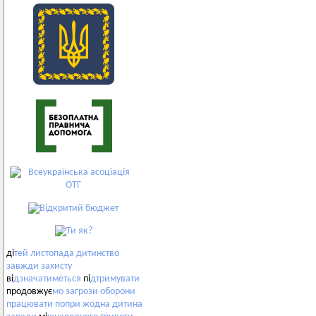
ді
тей
листопада
дитинство
завжди
захисту
ві
дзначатиметься
пі
дтримувати
продовжує
мо
загрози
оборони
працювати
попри
жодна
дитина