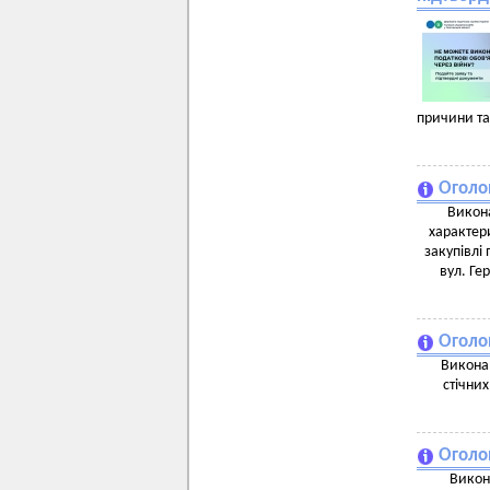
причини та
Оголо
Викона
характери
закупівлі
вул. Ге
Оголо
Виконав
стічни
Оголо
Викон