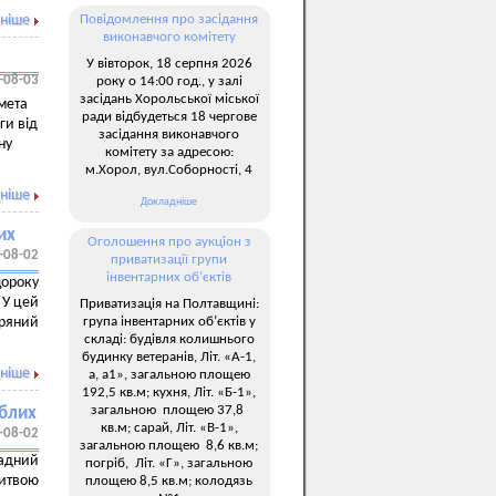
ніше
Повідомлення про засідання
виконавчого комітету
У вівторок, 18 серпня 2026
-08-03
року о 14:00 год., у залі
засідань Хорольської міської
мета
ради відбудеться 18 чергове
ги від
засідання виконавчого
ну
комітету за адресою:
м.Хорол, вул.Соборності, 4
ніше
Докладніше
их
Оголошення про аукціон з
-08-02
приватизації групи
інвентарних об’єктів
щороку
 У цей
Приватизація на Полтавщині:
група інвентарних об’єктів у
ряний
складі: будівля колишнього
будинку ветеранів, Літ. «А-1,
ніше
а, а1», загальною площею
192,5 кв.м; кухня, Літ. «Б-1»,
загальною площею 37,8
иблих
кв.м; сарай, Літ. «В-1»,
-08-02
загальною площею 8,6 кв.м;
ладний
погріб, Літ. «Г», загальною
литвою
площею 8,5 кв.м; колодязь