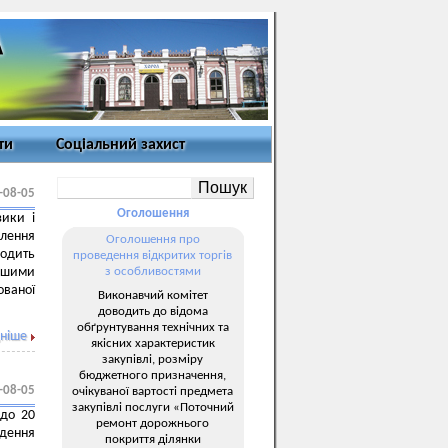
ти
Соціальний захист
-08-05
Оголошення
зики і
лення
Оголошення про
водить
проведення відкритих торгів
ншими
з особливостями
ованої
Виконавчий комітет
доводить до відома
обґрунтування технічних та
ніше
якісних характеристик
закупівлі, розміру
бюджетного призначення,
-08-05
очікуваної вартості предмета
закупівлі послуги «Поточний
 до 20
ремонт дорожнього
дення
покриття ділянки