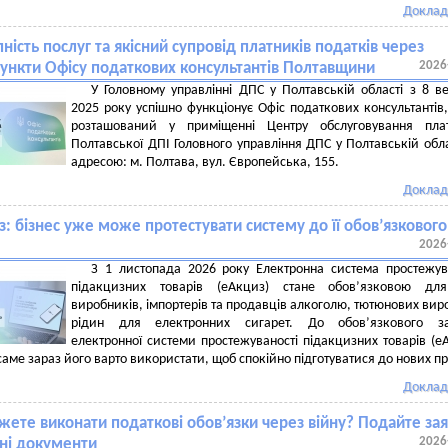
Доклад
ність послуг та якісний супровід платників податків через
2026
ункти Офісу податкових консультантів Полтавщини
У Головному управлінні ДПС у Полтавській області з 8 в
2025 року успішно функціонує Офіс податкових консультантів
розташований у приміщенні Центру обслуговування плат
Полтавської ДПІ Головного управління ДПС у Полтавській обла
адресою: м. Полтава, вул. Європейська, 155.
Доклад
: бізнес уже може протестувати систему до її обов’язкового
2026
З 1 листопада 2026 року Електронна система простежув
підакцизних товарів (еАкциз) стане обов’язковою для
виробників, імпортерів та продавців алкоголю, тютюнових виро
рідин для електронних сигарет. До обов’язкового за
електронної системи простежуваності підакцизних товарів (е
 саме зараз його варто використати, щоб спокійно підготуватися до нових п
Доклад
ете виконати податкові обов’язки через війну? Подайте зая
2026
ні документи