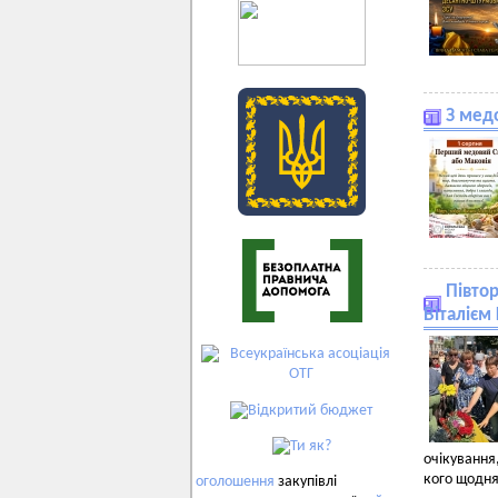
З мед
Півто
Віталієм
очікування
кого щодня
оголошення
закупівлі