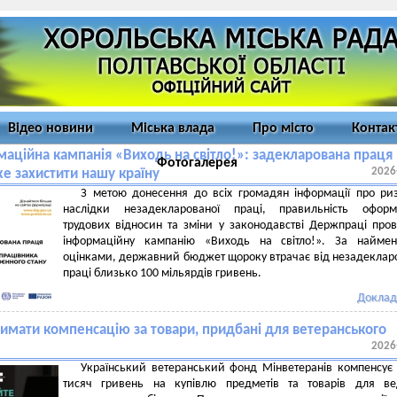
Відео новини
Міська влада
Про місто
Контак
маційна кампанія «Виходь на світло!»: задекларована праця
Фотогалерея
2026
 захистити нашу країну
З метою донесення до всіх громадян інформації про ри
наслідки незадекларованої праці, правильність оформ
трудових відносин та зміни у законодавстві Держпраці про
інформаційну кампанію «Виходь на світло!». За найме
оцінками, державний бюджет щороку втрачає від незадеклар
праці близько 100 мільярдів гривень.
Доклад
римати компенсацію за товари, придбані для ветеранського
2026
Український ветеранський фонд Мінветеранів компенсує
тисяч гривень на купівлю предметів та товарів для ве