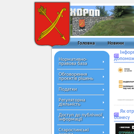
Головна
Новини
Інфор
допоможе
Нормативно-
правова база
Обговорення
проєктів рішень
Податки
Регуляторна
діяльність
Як от
Доступ до публічної
бізнесу
інформації
Старостинські