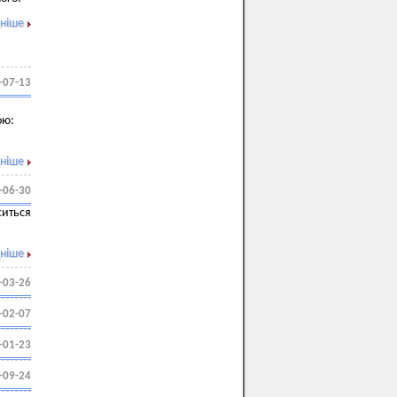
ніше
-07-13
ою:
ніше
-06-30
ситься
ніше
-03-26
-02-07
-01-23
-09-24