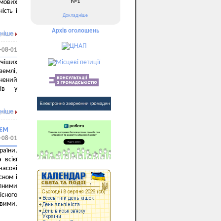
№1
рмових
ість і
Докладніше
Архів оголошень
ніше
-08-01
учіших
землі,
нений
тів у
ніше
оєм
-08-01
раїни,
 всієї
часові
сном і
рпними
лісного
ивими,