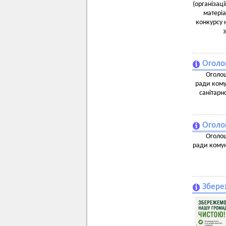
(організаці
матеріа
конкурсу 
Оголо
Оголош
ради кому
санітарн
Оголо
Оголош
ради комун
Збере