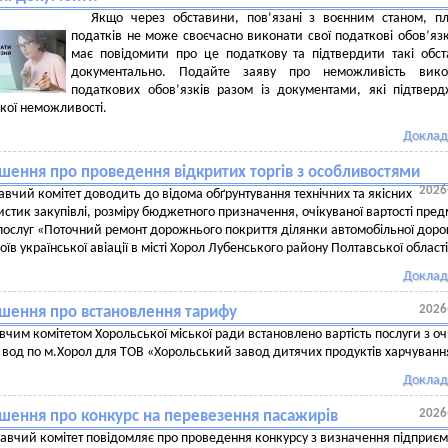
Якщо через обставини, пов’язані з воєнним станом, п
податків не може своєчасно виконати свої податкові обов’язк
має повідомити про це податкову та підтвердити такі обс
документально. Подайте заяву про неможливість вико
податкових обов’язків разом із документами, які підтвер
кої неможливості.
Доклад
шення про проведення відкритих торгів з особливостями
2026
вчий комітет доводить до відома обґрунтування технічних та якісних
стик закупівлі, розміру бюджетного призначення, очікуваної вартості пред
 послуг «Поточний ремонт дорожнього покриття ділянки автомобільної доро
роїв української авіації в місті Хорол Лубенського району Полтавської област
Доклад
2026
шення про встановлення тарифу
чим комітетом Хорольської міської ради встановлено вартість послуги з о
х вод по м.Хорол для ТОВ «Хорольський завод дитячих продуктів харчуванн
Доклад
2026
шення про конкурс на перевезення пасажирів
авчий комітет повідомляє про проведення конкурсу з визначення підприєм