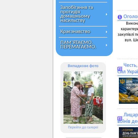
Запобігання та
протидія
домашньому
Оголо
насильству
Викона
характери
Краєзнавство
закупівлі 
вул. Ше
ПАМ’ЯТАЄМО.
ПЕРЕМАГАЄМО.
Честь,
Випадкове фото
Сил Укра
Лицарі
воїнів д
Перейти до галереї