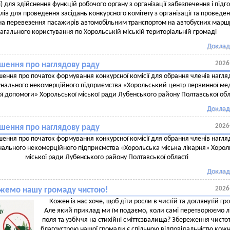
ї) для здійснення функцій робочого органу з організації забезпечення і підг
лів для проведення засідань конкурсного комітету з організації та проведе
на перевезення пасажирів автомобільним транспортом на автобусних марш
загального користування по Хорольській міській територіальній громаді
Доклад
2026
шення про наглядову раду
ення про початок формування конкурсної комісії для обрання членів нагля
нального некомерційного підприємства «Хорольський центр первинної ме
ої допомоги» Хорольської міської ради Лубенського району Полтавської обл
Доклад
2026
шення про наглядову раду
ення про початок формування конкурсної комісії для обрання членів нагля
ального некомерційного підприємства «Хорольська міська лікарня» Хорол
міської ради Лубенського району Полтавської області
Доклад
2026
жемо нашу громаду чистою!
Кожен із нас хоче, щоб діти росли в чистій та доглянутій гр
Але який приклад ми їм подаємо, коли самі перетворюємо л
поля та узбіччя на стихійні сміттєзвалища? Збереження чистот
благоустрою нашої громади є спільною відповідальністю кож