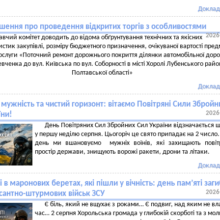
Доклад
шення про проведення відкритих торгів з особливостями
2026
вчий комітет доводить до відома обґрунтування технічних та якісних
стик закупівлі, розміру бюджетного призначення, очікуваної вартості пред
послуги «Поточний ремонт дорожнього покриття ділянки автомобільної доро
вченка до вул. Київська по вул. Соборності в місті Хоролі Лубенського райо
Полтавської області»
Доклад
 мужність та чистий горизонт: вітаємо Повітряні Сили Збройн
2026
їни!
День Повітряних Сил Збройних Сил України відзначається 
у першу неділю серпня. Цьогоріч це свято припадає на 2 число.
день ми вшановуємо мужніх воїнів, які захищають повіт
простір держави, знищують ворожі ракети, дрони та літаки.
Доклад
 в маронових беретах, які пішли у вічність: день пам’яті заг
2026
есантно-штурмових військ ЗСУ
Є біль, який не вщухає з роками… Є подвиг, над яким не в
час… 2 серпня Хорольська громада у глибокій скорботі та з мо