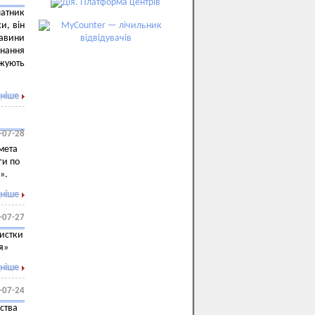
латник
и, він
тавини
нання
джують
ніше
-07-28
мета
ги по
і».
ніше
-07-27
чистки
я»
ніше
-07-24
ства