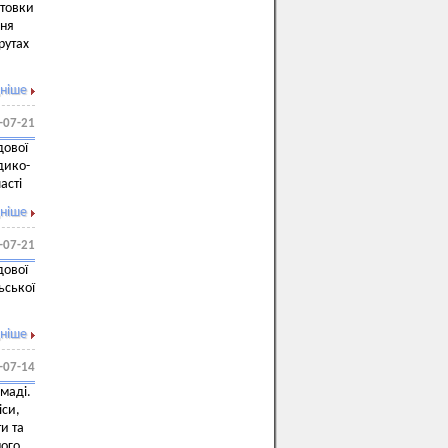
отовки
ння
рутах
ніше
-07-21
дової
дико-
асті
ніше
-07-21
дової
ьської
ніше
-07-14
омаді.
іси,
и та
ного.