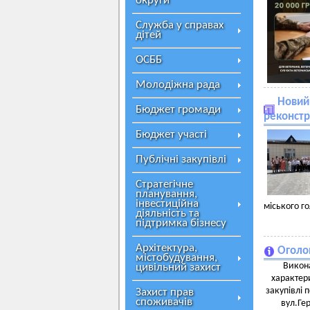
округи
Служба у справах
дітей
ОСББ
Молодіжна рада
Новий 
Бюджет громади
реконст
Бюджет участі
Публічні закупівлі
Стратегічне
планування,
інвестиційна
міського го
діяльність та
підтримка бізнесу
Архітектура,
Оголо
містобудування,
Викона
цивільний захист
характери
закупівлі 
Захист прав
споживачів
вул.Гер