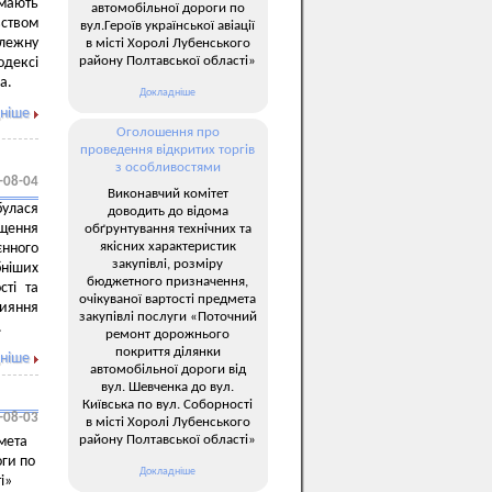
 мають
автомобільної дороги по
вством
вул.Героїв української авіації
алежну
в місті Хоролі Лубенського
району Полтавської області»
одексі
а.
Докладніше
ніше
Оголошення про
проведення відкритих торгів
з особливостями
-08-04
Виконавчий комітет
булася
доводить до відома
щення
обґрунтування технічних та
якісних характеристик
єнного
закупівлі, розміру
ніших
бюджетного призначення,
сті та
очікуваної вартості предмета
рияння
закупівлі послуги «Поточний
.
ремонт дорожнього
покриття ділянки
ніше
автомобільної дороги від
вул. Шевченка до вул.
Київська по вул. Соборності
-08-03
в місті Хоролі Лубенського
району Полтавської області»
мета
оги по
Докладніше
і»