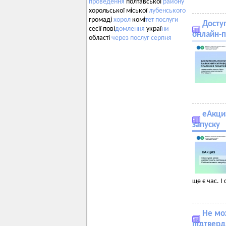
проведення
полтавської
району
хорольської міської
лубенського
громаді
хорол
комі
тет
послуги
Доступ
сесії пові
домлення
украї
ни
онлайн-п
області
через
послуг
серпня
еАкциз
запуску
ще є час. І
Не мож
підтверд