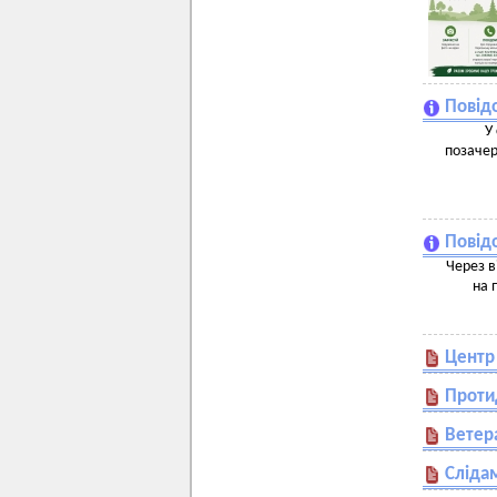
Повідо
У
позачер
Повід
Через в
на 
Центр
Проти
Ветер
Слідам