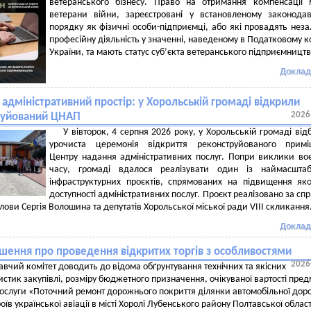
ветеранського бізнесу. Право на отримання компенсації
ветерани війни, зареєстровані у встановленому законода
порядку як фізичні особи-підприємці, або які провадять нез
професійну діяльність у значенні, наведеному в Податковому к
України, та мають статус суб’єкта ветеранського підприємництв
Доклад
адміністративний простір: у Хорольській громаді відкрили
2026
руйований ЦНАП
У вівторок, 4 серпня 2026 року, у Хорольській громаді від
урочиста церемонія відкриття реконструйованого примі
Центру надання адміністративних послуг. Попри виклики во
часу, громаді вдалося реалізувати один із наймасштаб
інфраструктурних проєктів, спрямованих на підвищення яко
доступності адміністративних послуг. Проєкт реалізовано за сп
лови Сергія Волошина та депутатів Хорольської міської ради VIII скликання
Доклад
шення про проведення відкритих торгів з особливостями
2026
вчий комітет доводить до відома обґрунтування технічних та якісних
стик закупівлі, розміру бюджетного призначення, очікуваної вартості пред
послуги «Поточний ремонт дорожнього покриття ділянки автомобільної дор
оїв української авіації в місті Хоролі Лубенського району Полтавської област