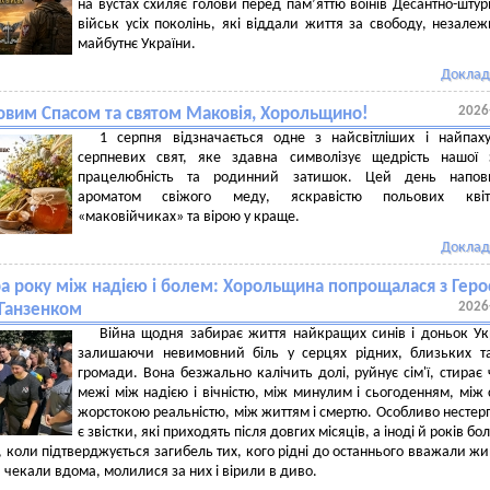
на вустах схиляє голови перед пам’яттю воїнів Десантно-шту
військ усіх поколінь, які віддали життя за свободу, незалежн
майбутнє України.
Доклад
2026
овим Спасом та святом Маковія, Хорольщино!
1 серпня відзначається одне з найсвітліших і найпах
серпневих свят, яке здавна символізує щедрість нашої 
працелюбність та родинний затишок. Цей день напов
ароматом свіжого меду, яскравістю польових кві
«маковійчиках» та вірою у краще.
Доклад
ра року між надією і болем: Хорольщина попрощалася з Гер
2026
 Ганзенком
Війна щодня забирає життя найкращих синів і доньок Ук
залишаючи невимовний біль у серцях рідних, близьких та
громади. Вона безжально калічить долі, руйнує сім'ї, стирає 
межі між надією і вічністю, між минулим і сьогоденням, між 
жорстокою реальністю, між життям і смертю. Особливо несте
є звістки, які приходять після довгих місяців, а іноді й років бо
, коли підтверджується загибель тих, кого рідні до останнього вважали ж
 чекали вдома, молилися за них і вірили в диво.