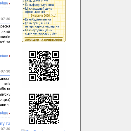
ніше
-07-30
ересня
, який
ників
сті за
ніше
-07-30
аності
 всіх
бів та
пуску
Акциз)
равил.
ніше
ву та
-07-30