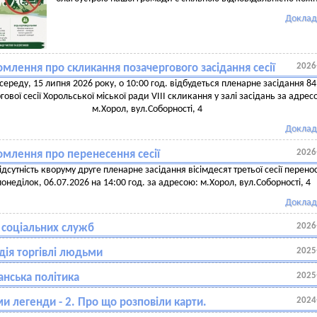
Доклад
2026
млення про скликання позачергового засідання сесії
 середу, 15 липня 2026 року, о 10:00 год. відбудеться пленарне засідання 84
гової сесії Хорольської міської ради VIII скликання у залі засідань за адрес
м.Хорол, вул.Соборності, 4
Доклад
2026
омлення про перенесення сесії
ідсутність кворуму друге пленарне засідання вісімдесят третьої сесії перено
понеділок, 06.07.2026 на 14:00 год. за адресою: м.Хорол, вул.Соборності, 4
Доклад
2026
 соціальних служб
2025
дія торгівлі людьми
2025
анська політика
2024
и легенди - 2. Про що розповіли карти.